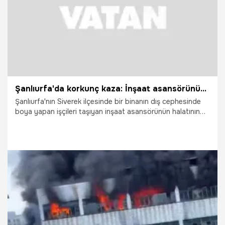
Şanlıurfa'da korkunç kaza: İnşaat asansörünün halatı koptu 2 işçi hayatını kaybetti
Şanlıurfa'nın Siverek ilçesinde bir binanın dış cephesinde
boya yapan işçileri taşıyan inşaat asansörünün halatının
kopması sonucu meydana gelen kazada 2 işçi hayatını
kaybetti.
14.07.2026
Vatan TV