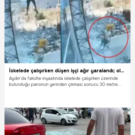
11.06.2026
Gündem
İskelede çalışırken düşen işçi ağır yaralandı; olay kamerada
Aydın’da fakülte inşaatında iskelede çalışırken üzerinde
bulunduğu panonun yerinden çıkması sonucu 30 metre
yükseklikten düşen Ferhat Çakır (27), ağır yaralandı. Olay,
inşaattaki güvenlik kamerasına yansıdı.
11.06.2026
Gündem