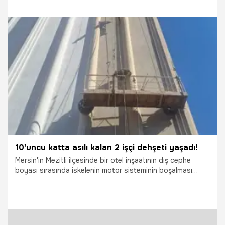
tarafından yangın kontrol altına alınırken, fabrikadaki
soğutma çalışmaları sürüyor.
8.05.2026
Vatan TV
10'uncu katta asılı kalan 2 işçi dehşeti yaşadı!
Mersin'in Mezitli ilçesinde bir otel inşaatının dış cephe
boyası sırasında iskelenin motor sisteminin boşalması
sonucu 10'uncu katta askıda kalan 2 işçi, itfaiye ekipleri
tarafından kurtarıldı.