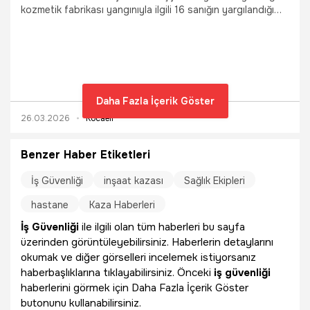
kozmetik fabrikası yangınıyla ilgili 16 sanığın yargılandığı
davanın ilk duruşması, 3'üncü gününde de devam etti.
Duruşmada, patlamada yaralanan Gülhan Bendi (40),
"Yangın merdiveni için 300 bin TL istediler, Kurtuluş
Oransal, 'Çok para' dedi. İkinci kez gelenler, 500 bin istedi
ancak yaptırmadı” dedi.
Daha Fazla İçerik Göster
26.03.2026
Kocaeli
Benzer Haber Etiketleri
İş Güvenliği
inşaat kazası
Sağlık Ekipleri
hastane
Kaza Haberleri
İş Güvenliği
ile ilgili olan tüm haberleri bu sayfa
üzerinden görüntüleyebilirsiniz. Haberlerin detaylarını
okumak ve diğer görselleri incelemek istiyorsanız
haberbaşlıklarına tıklayabilirsiniz. Önceki
iş güvenliği
haberlerini görmek için Daha Fazla İçerik Göster
butonunu kullanabilirsiniz.