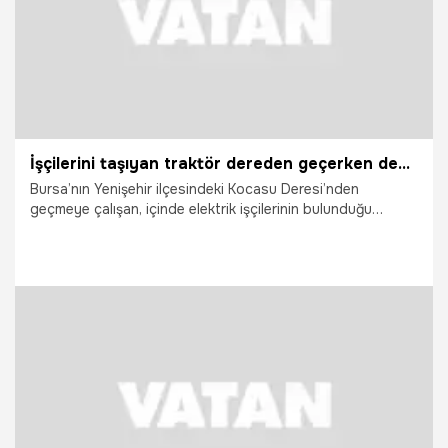
İşçilerini taşıyan traktör dereden geçerken devrildi: 10 işçi vinç yardımıyla kurtarıldı
Bursa’nın Yenişehir ilçesindeki Kocasu Deresi’nden
geçmeye çalışan, içinde elektrik işçilerinin bulunduğu
traktör akıntıya kapılarak devrildi. Derede mahsur kalan 10
işçi, olay yerine gelen ekipler tarafından vinç yardımıyla
kurtarıldı.
18.04.2026
Vatan TV