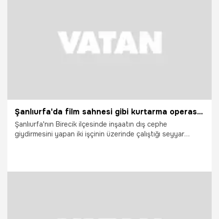
7.05.2026
Gündem
Şanlıurfa'da film sahnesi gibi kurtarma operasyonu
Şanlıurfa'nın Birecik ilçesinde inşaatın dış cephe
giydirmesini yapan iki işçinin üzerinde çalıştığı seyyar
asansör, 5'inci kattan yere çakıldı. Bir işçi ağır yaralanırken,
diğer işçi ise düşme sırasında balkon demirlerine tutunarak
dakikalarca kurtarılmayı bekledi. İşçinin itfaiye operasyonu
ile kurtarılma anları film sahnelerini aratmadı. O anlar
kameraya yansıdı.
1.05.2026
Vatan TV