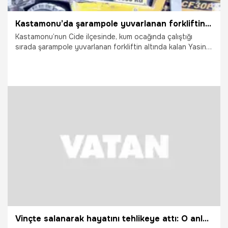
Kastamonu’da şarampole yuvarlanan forkliftin altında kalan işçi hayatını kaybetti
Kastamonu’nun Cide ilçesinde, kum ocağında çalıştığı
sırada şarampole yuvarlanan forkliftin altında kalan Yasin
Çelik (30), hayatını kaybetti.
4.07.2026
Gündem
Vinçte salanarak hayatını tehlikeye attı: O anlar kameraya yansıdı