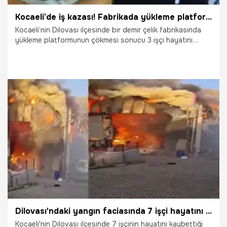
Kocaeli’de iş kazası! Fabrikada yükleme platformu çöktü: 3 ölü, 1 yaralı
Kocaeli’nin Dilovası ilçesinde bir demir çelik fabrikasında
yükleme platformunun çökmesi sonucu 3 işçi hayatını
kaybetti, 1 işçi ise yaralandı.
5.04.2026
Kocaeli
Dilovası'ndaki yangın faciasında 7 işçi hayatını kaybetmişti: Patrondan nezarethanede para teklifi iddiası
Kocaeli'nin Dilovası ilçesinde 7 işçinin hayatını kaybettiği