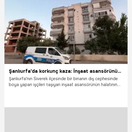
17.07.2026
Vatan TV
Şanlıurfa'da korkunç kaza: İnşaat asansörünün halatı koptu 2 işçi hayatını kaybetti
Şanlıurfa'nın Siverek ilçesinde bir binanın dış cephesinde
boya yapan işçileri taşıyan inşaat asansörünün halatının
kopması sonucu meydana gelen kazada 2 işçi hayatını
kaybetti.
14.07.2026
Şanlıurfa