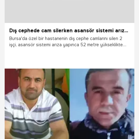
Dış cephede cam silerken asansör sistemi arıza yapınca mahsur kaldılar: İtfaiyenin müdahalesiyle kurtarıldılar
Bursa'da özel bir hastanenin dış cephe camlarını silen 2
işçi, asansör sistemi arıza yapınca 52 metre yükseklikte
mahsur kaldı. İtfaiye ekiplerinin yaklaşık 2 saatlik
çalışmasıyla işçiler kurtarıldı.
16.04.2026
Vatan TV