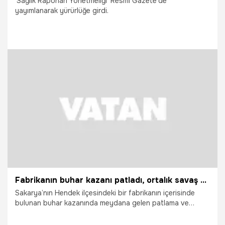
‘Sağlık Raporları Yönetmeliği’ Resmi Gazete’de
yayımlanarak yürürlüğe girdi.
19.05.2026
Gündem
Fabrikanın buhar kazanı patladı, ortalık savaş alanına döndü: 1'i ağır 8 yaralı
Sakarya’nın Hendek ilçesindeki bir fabrikanın içerisinde
bulunan buhar kazanında meydana gelen patlama ve
sonrasında çıkan yangında ilk belirlemelere göre 1'i ağır 8
işçi yaralandı. Olay yerine sevk edilen itfaiye ekipleri