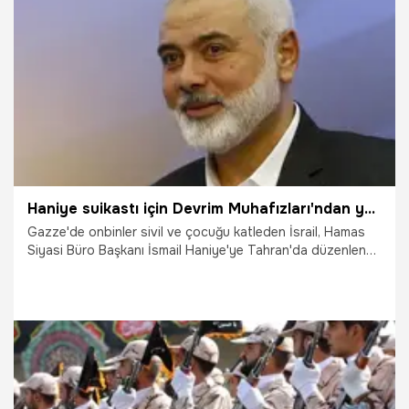
1.10.2024
Dünya
Haniye suikastı için Devrim Muhafızları'ndan yeni açıklama: ABD destek verdi!
Gazze'de onbinler sivil ve çocuğu katleden İsrail, Hamas
Siyasi Büro Başkanı İsmail Haniye'ye Tahran'da düzenlenen
suikast sonrası bölgedeki gerilim hiç olmadığı kadar
yüksek.
3.08.2024
Dünya