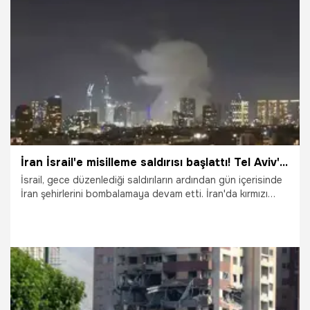
15.06.2025
Dünya
İran İsrail'e misilleme saldırısı başlattı! Tel Aviv'de patlama sesleri
İsrail, gece düzenlediği saldırıların ardından gün içerisinde
İran şehirlerini bombalamaya devam etti. İran'da kırmızı
intikam bayrağı göndere çekilirken, Cumhurbaşkanı Mesud
Pezeşkiyan, saldırıya yanıtlarının sert olacağını vurguladı.
İran Devrim Muhafızları Ordusu da İsrail’e ait onlarca askeri
hedefe, üsse ve havaalanlarına yönelik "Gerçek Vaad 3"
operasyonunu başlattığını duyurdu.
13.06.2025
Dünya