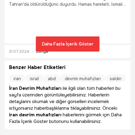
Tahran'da öldürüldüğünü duyurdu. Hamas hareketi, İsmail
Haniye’nin bu sabah İran’ın başkenti Tahran’da düzenlenen
bir saldırıda hayatını kaybettiğini doğruladı. Hamas, İsmail
Haniye’nin Tahran’da öldürüldüğü saldırının İsrail
tarafından düzenlendiğini açıkladı.
Daha Fazla İçerik Göster
31.07.2024
Dünya
Benzer Haber Etiketleri
iran
israil
abd
devrim muhafızları
saldırı
İran Devrim Muhafızları
ile ilgili olan tüm haberleri bu
sayfa üzerinden görüntüleyebilirsiniz. Haberlerin
detaylarını okumak ve diğer görselleri incelemek
istiyorsanız haberbaşlıklarına tıklayabilirsiniz. Önceki
iran devrim muhafızları
haberlerini görmek için Daha
Fazla İçerik Göster butonunu kullanabilirsiniz.