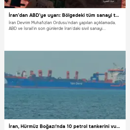
İran’dan ABD’ye uyarı: Bölgedeki tüm sanayi tesislerini boşaltın
İran Devrim Muhafızları Ordusu’ndan yapılan açıklamada,
ABD ve İsrail’in son günlerde İran’daki sivil sanayi
tesislerini hedef aldığı belirtilerek, "ABD’ye, bölgedeki tüm
sanayi tesislerini boşaltması yönünde uyarıda
bulunuyoruz. Ayrıca ABD’lilerin hissedar olduğu sanayi
fabrikalarının çevresinde yaşayan halktan da bu bölgeleri
tahliye etmelerini istiyoruz" denildi.
14.03.2026
Dünya
İran, Hürmüz Boğazı'nda 10 petrol tankerini vurduğunu duyurdu