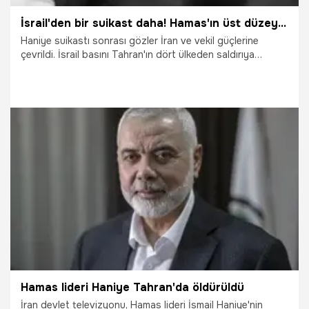
İsrail'den bir suikast daha! Hamas'ın üst düzey ismine hava saldırısı
Haniye suikastı sonrası gözler İran ve vekil güçlerine
çevrildi. İsrail basını Tahran'ın dört ülkeden saldırıya
geçeceğini belirtirken bu saldırıya karşılık ABD ordusunun
müdahale edeceğini öne sürdü, söz konusu topyekun
savaşın tarihini İsrailli yetkililer bizzat duyurdu. İsrail
ordusu ise Batı Şeria'da Hamas'ın üst düzey ismine suikast
düzenledi.
3.08.2024
Dünya
Hamas lideri Haniye Tahran'da öldürüldü
İran devlet televizyonu, Hamas lideri İsmail Haniye'nin