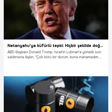
Netanyahu'ya küfürlü tepki: Hiçbir şekilde doğru karar veremiyor
ABD Başkanı Donald Trump, İsrail'in Lübnan'a yönelik son
saldırısına ilişkin, "Çok kötü bir durum, buna inanamadım.
(İran ile) Anlaşmayı imzalamamıza bir saat kala yaşandı"
dedi. Trump ayrıca İsrail Başbakanı Binyamin
Netanyahu'nun saldırıyı düzenleme kararına yönelik küfürlü
ifadeler kullanarak, "Neden böyle bir saldırı yapmak
zorundaydı? Çok öfkelendim. Hiçbir şekilde doğru karar
veremiyor" dedi.
14.06.2026
Dünya