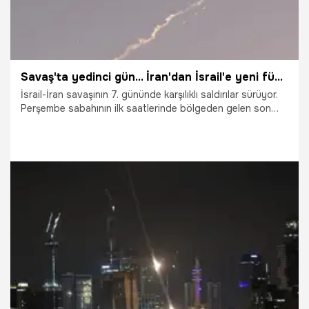
Savaş'ta yedinci gün... İran'dan İsrail'e yeni füze saldırısı! Sirenler çalıyor
İsrail-İran savaşının 7. gününde karşılıklı saldırılar sürüyor.
Perşembe sabahının ilk saatlerinde bölgeden gelen son
dakika haberlere göre İran, İsrail'e yeni bir füze saldırısı
başlattı. İsrail'de sirenler çalıyor.
19.06.2025
Dünya