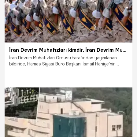
İran Devrim Muhafızları kimdir, İran Devrim Muhafızları komutanı kim? İran Devrim Muhafızları sayısı ve ordusu hakkında merak edilenler…
İran Devrim Muhafızları Ordusu tarafından yayımlanan
bildiride, Hamas Siyasi Büro Başkanı İsmail Haniye'nin
suikastının İsrail tarafından planlandığı ve gerçekleştirildiği,
ABD'nin de desteklediği belirtildi. Söz konusu açıklamalar
dünya gündemine otururken İran Devrim Muhafızları
hakkında yapılan aramalar da arttı. Peki, İran Devrim
Muhafızları kimdir, İran Devrim Muhafızları komutanı kim?
İran Devrim Muhafızları sayısı ve ordusu hakkında merak
edilenler…
3.08.2024
Gündem