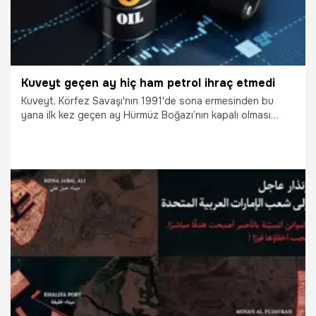
Kuveyt geçen ay hiç ham petrol ihraç etmedi
Kuveyt, Körfez Savaşı'nın 1991'de sona ermesinden bu
yana ilk kez geçen ay Hürmüz Boğazı’nın kapalı olması
nedeniyle hiç ham petrol ihracı yapmadı.
2.05.2026
Dünya