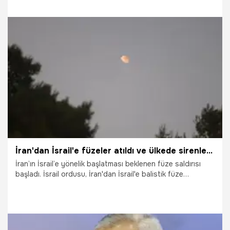
2.10.2024
Dünya
İran'dan İsrail'e füzeler atıldı ve ülkede sirenler çalıyor
İran’ın İsrail’e yönelik başlatması beklenen füze saldırısı
başladı. İsrail ordusu, İran'dan İsrail'e balistik füze
fırlatıldığını açıkladı. Başkent Tel Aviv ve Kudüs’te siren
sesleri yükselirken, Demir Kubbe hava savunma sistemi
devreye girdi. İsrailliler, sığınaklara sığındı.