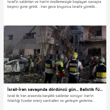
İsrail'in saldırıları ve İran'ın misillemesiyle başlayan savaşta
beşinci güne girildi. . İran gece boyunca İsrail'e yönelik
saldırılarını sürdürdü. Diğer yandan İsrail füzeleri de
Tahran'ı aralıklarla vurmaya devam etti. . Netanyahu'dan
gelen "Tahran'ı boşaltın" açıklamasından sonra başkentten
patlama sesleri gelmeye başladı. İran'dan İsrail'e kapsamlı
saldırılar başladı. İsrail, İran'a yönelik saldırılarında yeni
atanan Genelkurmay Başkanı'nı da öldürdüğünü duyurdu.
17.06.2025
Dünya
İsrail-İran savaşında dördüncü gün... Balistik füzeler ateşlendi! İsrail'in kalbinde büyük yıkım
İsrail ile İran arasında karşılıklı saldırılar sürüyor. İran'ın
fırlattığı füzeler enerji santralleri ve yerleşim yerlerine
isabet ettiği ölü ve yaralıların olduğu açıklanırken, İsrail'in