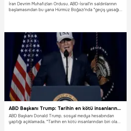
İran Devrim Muhafızları Ordusu, ABD-İsrail'in saldırılarının
başlamasından bu yana Hürmüz Boğazı'nda "geçiş yasağı"
ilan etmesinin ardından "uyarıları dikkate almadan
Boğaz'dan geçmeye çalışan" 10 petrol tankerini vurduğunu
duyurdu.
3.03.2026
Dünya
ABD Başkanı Trump: Tarihin en kötü insanlarından biri olan Hamaney öldü
ABD Başkanı Donald Trump, sosyal medya hesabından
yaptığı açıklamada, "Tarihin en kötü insanlarından biri olan
Hamaney öldü" dedi.