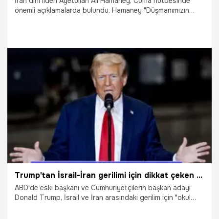
İran dini lideri Ayetullah Ali Hamaney, Cuma hutbesinde
önemli açıklamalarda bulundu. Hamaney "Düşmanımızın
benimsediği politikalar, ayrılık ve fitne tohumları ekmek, tüm
Müslümanlar arasına ayrılık sokmaktır. Onlar Filistin, Lübnan,
Mısır ve Irak halkının düşmanıdır. Onlar Yemen ve Suriye
halkının aynı düşmanıdır. Düşmanımız tektir" dedi.
4.10.2024
Dünya
Trump'tan İsrail-İran gerilimi için dikkat çeken benzetme
ABD'de eski başkanı ve Cumhuriyetçilerin başkan adayı
Donald Trump, İsrail ve İran arasındaki gerilim için "okul
bahçesinde kavga eden çocuklar" benzetmesi yaptı.