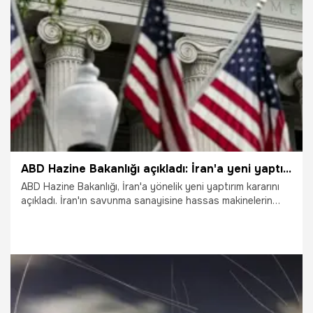
Hava Üssü'ne yönelik füze saldırısının engellendiğini ve
herhangi bir can kaybı yaşanmadığını duyurdu.
23.06.2025
Dünya
ABD Hazine Bakanlığı açıkladı: İran'a yeni yaptırımlar
ABD Hazine Bakanlığı, İran'a yönelik yeni yaptırım kararını
açıkladı. İran'ın savunma sanayisine hassas makinelerin
temini ve nakliyesiyle bağlantılı oldukları gerekçesiyle 1 kişi
ve 8 şirket yaptırım listesine dahil edildi.
20.06.2025
Dünya