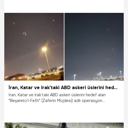
28.02.2026
Dünya
İran, Katar ve Irak’taki ABD askeri üslerini hedef aldı
İran, Katar ve Irak’taki ABD askeri üslerini hedef alan
"Beşaretü’l-Feth" (Zaferin Müjdesi) adlı operasyon
başlattığını duyurdu. ABD Savunma Bakanlığından bir
yetkili, İran'ın, ABD'nin Katar'daki El-Ubeyd hava üssüne
yönelik saldırısında henüz can kaybı bilgisi bulunmadığını
bildirdi. Katar Savunma Bakanlığı, İran'ın El-Udeyd ABD