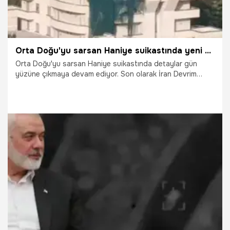
Orta Doğu'yu sarsan Haniye suikastında yeni detaylar ortaya çıktı!
Orta Doğu'yu sarsan Haniye suikastında detaylar gün
yüzüne çıkmaya devam ediyor. Son olarak İran Devrim
Muhafızları, Hamas liderinin odasının dışarıdan ateşlenen
kısa menzilli bir roketle vurulduğunu duyurdu.
3.08.2024
Gündem