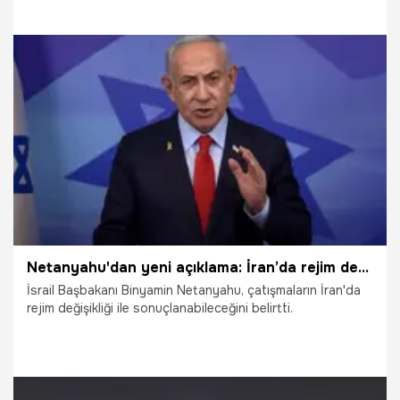
ise başkent Tahran'da füze üreten tesislere ve fırlatma
rampalarına hava saldırıları düzenlendiği öğrenildi.
16.06.2025
Dünya
Netanyahu'dan yeni açıklama: İran’da rejim değişebilir
İsrail Başbakanı Binyamin Netanyahu, çatışmaların İran'da
rejim değişikliği ile sonuçlanabileceğini belirtti.