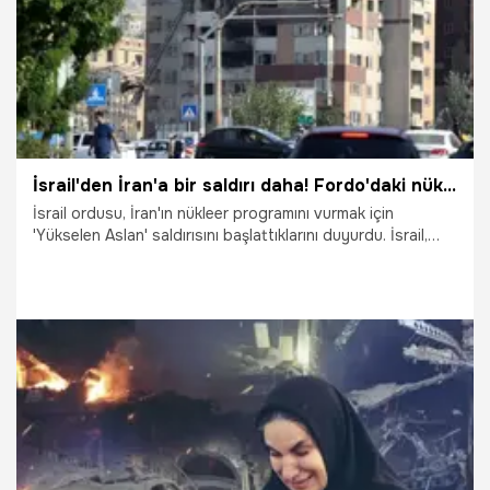
İsrail'den İran'a bir saldırı daha! Fordo'daki nükleer tesis hedef alındı
İsrail ordusu, İran'ın nükleer programını vurmak için
'Yükselen Aslan' saldırısını başlattıklarını duyurdu. İsrail,
gece düzenlediği saldırıların ardından gün içerisinde İran
şehirlerini bombalamaya devam etti. İran'da kırmızı intikam
bayrağı göndere çekilirken, Cumhurbaşkanı Mesud
Pezeşkiyan, saldırıya yanıtlarının sert olacağını vurguladı.
İran Devrim Muhafızları Ordusu da İsrail’e ait onlarca askeri
hedefe, üsse ve havaalanlarına yönelik "Gerçek Vaad 3"
operasyonunu başlattığını duyurdu.
13.06.2025
Dünya