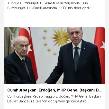
Türkiye Cumhuriyeti Hükûmeti ile Kuzey Kıbrıs Türk
Cumhuriyeti Hükûmeti arasında, KKTC’nin fiber optik
altyapısının geliştirilmesi ve fiber optik kablolar üzerinden
sunulan hizmetlerin hanelere ve işletmelere götürülmesi
kapsamında yapılacak çalışmalara ilişkin protokol imzalandı.
Gerçekleştirilen protokol ile KKTC’nin fiberleşme sürecini
Türk Telekom gerçekleştirilecek.
11.07.2025
Yaşam
Cumhurbaşkanı Erdoğan, MHP Genel Başkanı Devlet Bahçeli'nin bayramını kutladı
Cumhurbaşkanı Recep Tayyip Erdoğan, MHP Genel Başkanı
Devlet Bahçeli ile telefon görüşmesi gerçekleştirdi.