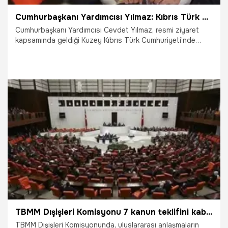
Cumhurbaşkanı Yardımcısı Yılmaz: Kıbrıs Türk halkı yıkılmamıştır, yıkılmayacaktır
Cumhurbaşkanı Yardımcısı Cevdet Yılmaz, resmi ziyaret
kapsamında geldiği Kuzey Kıbrıs Türk Cumhuriyeti’nde
(KKTC) Girne Asker Hastanesi açılış törenine katıldı.
14.11.2024
Gündem
TBMM Dışişleri Komisyonu 7 kanun teklifini kabul etti
TBMM Dışişleri Komisyonunda, uluslararası anlaşmaların