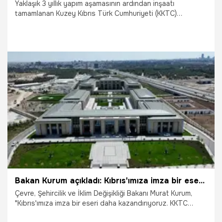
Yaklaşık 3 yıllık yapım aşamasının ardından inşaatı
tamamlanan Kuzey Kıbrıs Türk Cumhuriyeti (KKTC)
Cumhurbaşkanlığı Külliyesi, bugün Cumhurbaşkanı Recep
Tayyip Erdoğan ve KKTC Cumhurbaşkanı Ersin Tatar'ın
katılımıyla açılacak.
3.05.2025
Gündem
Bakan Kurum açıkladı: Kıbrıs'ımıza imza bir eseri daha kazandırıyoruz
Çevre, Şehircilik ve İklim Değişikliği Bakanı Murat Kurum,
"Kıbrıs'ımıza imza bir eseri daha kazandırıyoruz. KKTC
Cumhurbaşkanlığı Külliyesi'ni Cumhurbaşkanımız Sayın