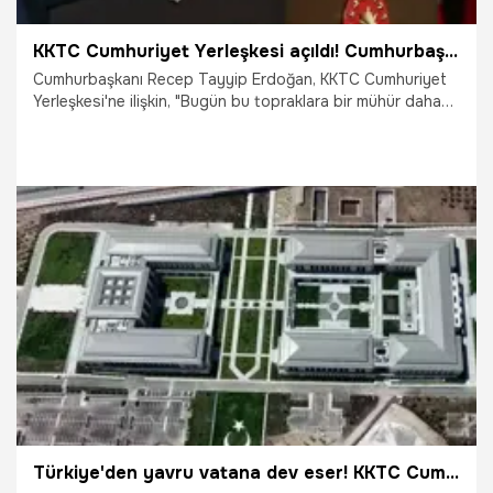
KKTC Cumhuriyet Yerleşkesi açıldı! Cumhurbaşkanı Erdoğan: Bu topraklara bir mühür daha vuruyoruz
Cumhurbaşkanı Recep Tayyip Erdoğan, KKTC Cumhuriyet
Yerleşkesi'ne ilişkin, "Bugün bu topraklara bir mühür daha
vuruyoruz. Kıbrıs Türk halkına muhteşem bir eser daha
kazandırıyoruz." dedi.
3.05.2025
Gündem
Türkiye'den yavru vatana dev eser! KKTC Cumhurbaşkanlığı Külliyesi açılıyor