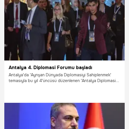
12.04.2025
Gündem
Antalya 4. Diplomasi Forumu başladı
Antalya'da 'Ayrışan Dünyada Diplomasiyi Sahiplenmek'
temasıyla bu yıl 4'üncüsü düzenlenen 'Antalya Diplomasi
Forumu (ADF) 2025', Belek turizm bölgesindeki NEST
Kongre Merkezi'nde başladı. Kongrenin resmi açılışını
yapacak olan Cumhurbaşkanı Recep Tayyip Erdoğan, dün
gece Antalya'ya geldi.
11.04.2025
Gündem