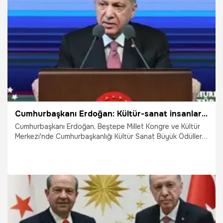
8.01.2025
Gündem
Cumhurbaşkanı Erdoğan: Kültür-sanat insanlarımıza destek olmaya devam edeceğiz
Cumhurbaşkanı Erdoğan, Beştepe Millet Kongre ve Kültür
Merkezi'nde Cumhurbaşkanlığı Kültür Sanat Büyük Ödülleri
Töreni'nde konuştu. Ödül alan sanatçı ve zanaatları
açıklayan Erdoğan, "Kültür ve sanatta da kimsenin dünya
görüşüne yaşam tarzına bakmıyor, bu topraklara aidiyet
hisseden herkesi baş tacı ediyoruz. Kim olursa olsun
sanatını aşkla icra eden bu milletin derdiyle dertlenen
millete tepeden bakmayan herkese elimizden gelen desteği
sağlıyoruz." ifadelerini kullandı.
25.12.2024
Gündem