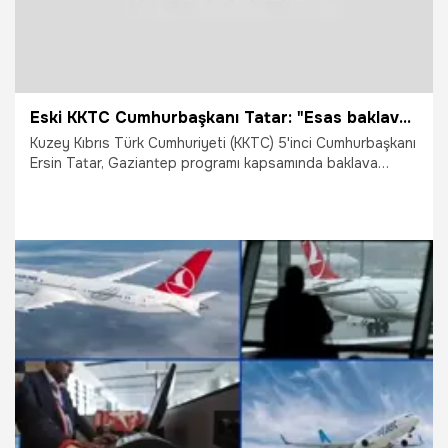
Eski KKTC Cumhurbaşkanı Tatar: "Esas baklava Gaziantep'indir, tescillidir ve kopyası da mümkün değildir"
Kuzey Kıbrıs Türk Cumhuriyeti (KKTC) 5'inci Cumhurbaşkanı
Ersin Tatar, Gaziantep programı kapsamında baklava
üretim tesisini ziyaret etti.
26.06.2026
Vatan TV