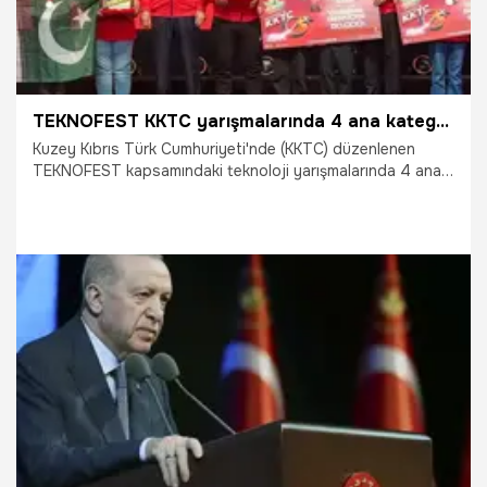
TEKNOFEST KKTC yarışmalarında 4 ana kategoride birinciler belli oldu
Kuzey Kıbrıs Türk Cumhuriyeti'nde (KKTC) düzenlenen
TEKNOFEST kapsamındaki teknoloji yarışmalarında 4 ana
kategoride birinci olanlara ödülleri takdim edildi.
3.05.2025
Gündem