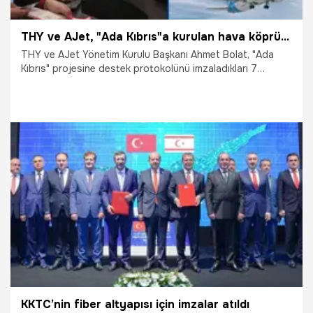
THY ve AJet, "Ada Kıbrıs"a kurulan hava köprüsüyle 100 bin turisti Kuzey Kıbrıs'a taşıdı
THY ve AJet Yönetim Kurulu Başkanı Ahmet Bolat, "Ada
Kıbrıs" projesine destek protokolünü imzaladıkları 7
Temmuz'dan bugüne kadar düzenlenen 550 seferle
yaklaşık 100 bin turisti Kuzey Kıbrıs'a ulaştırdıklarını belirtti.
2.08.2025
Ekonomi
KKTC’nin fiber altyapısı için imzalar atıldı