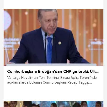
Recep Tayyip Erdoğan'ın teşrifleri ile yarın hizmete
açıyoruz" dedi.
11.06.2025
Gündem
Cumhurbaşkanı Erdoğan'dan CHP'ye tepki: Ülkesini başka ülkelere şikayet edenler bu gururu anlayamaz
"Antalya Havalimanı Yeni Terminal Binası Açılış Töreni"nde
açıklamalarda bulunan Cumhurbaşkanı Recep Tayyip
Erdoğan, CHP'ye tepki göstererek "Ülkesini başka ülkelere
şikayet edenler bu gururu anlayamaz" dedi.