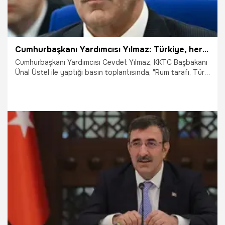
Cumhurbaşkanı Yardımcısı Yılmaz: Türkiye, her daim KKTC’nin yanında duracak
Cumhurbaşkanı Yardımcısı Cevdet Yılmaz, KKTC Başbakanı
Ünal Üstel ile yaptığı basın toplantısında, "Rum tarafı, Türk
tarafı ile anlaşma sağlayabilirse kendileri için ekonomik
olarak çok daha kazançlı bir şekilde hem su meselesinde
hem enerji meselesinde hem de başka konularda sonuçlar
alması mümkün" dedi.
15.11.2024
Gündem