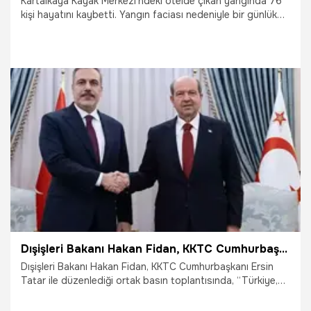
Kartalkaya Kayak Merkezi'ndeki otelde çıkan yangında 76
kişi hayatını kaybetti. Yangın faciası nedeniyle bir günlük
milli yas ilan edilirken hayatını kaybedenler için birçok
ülkeden taziye mesajı geldi.
22.01.2025
Gündem
Dışişleri Bakanı Hakan Fidan, KKTC Cumhurbaşkanı Ersin Tatar ile Görüştü: İki devletli çözüm dışında seçenek yok
Dışişleri Bakanı Hakan Fidan, KKTC Cumhurbaşkanı Ersin
Tatar ile düzenlediği ortak basın toplantısında, “Türkiye,
KKTC’nin izolasyondan etkilenmemesi için gayret
gösteriyor” dedi.