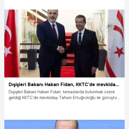
8.01.2025
Gündem
Dışişleri Bakanı Hakan Fidan, KKTC’de mevkidaşı Ertuğruloğlu ile görüştü
Dışişleri Bakanı Hakan Fidan, temaslarda bulunmak üzere
geldiği KKTC’de mevkidaşı Tahsin Ertuğruloğlu ile görüştü.
KKTC Dışişleri Bakanlığı'ndaki görüşme saat yerel saatle
12.00’de başladı. Dışişleri Bakanı Hakan Fidan, gün içinde
KKTC Cumhurbaşkanı Ersin Tatar tarafından kabul edilecek
ve görüşmenin ardından ortak basın toplantısı
düzenlenecek.