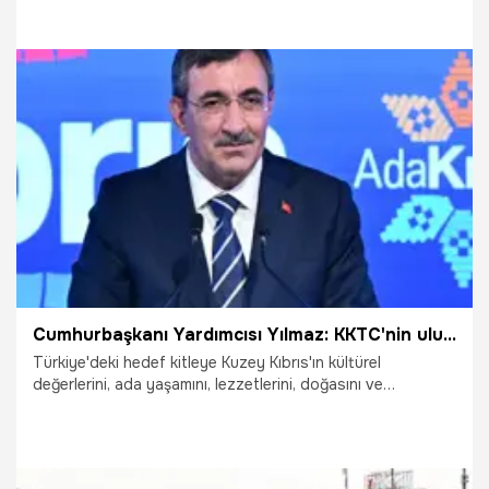
6.06.2025
Gündem
Cumhurbaşkanı Yardımcısı Yılmaz: KKTC'nin uluslararası statüsüne yönelik çağrımızı kararlılıkla sürdüreceğiz
Türkiye'deki hedef kitleye Kuzey Kıbrıs'ın kültürel
değerlerini, ada yaşamını, lezzetlerini, doğasını ve
deneyimlerini tanıtmayı hedefleyen ‘Ada Kıbrıs' projesinin
tanıtımı İstanbul'da gerçekleşti.