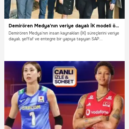
Demirören Medya'nın veriye dayalı İK modeli örnek oldu
Demirören Medya’nın insan kaynakları (İK) süreçlerini veriye
dayalı, şeffaf ve entegre bir yapıya taşıyan SAP
SuccessFactors dönüşüm projesi, küresel teknoloji ve
danışmanlık şirketi NTT DATA tarafından başarı hikâyesi
olarak yayımlandı. İşe alımdan performans yönetimine,
eğitimden bordro süreçlerine kadar tüm insan kaynakları
uygulamalarını tek platformda bir araya getiren proje,
kurumun dijital dönüşüm yolculuğunda önemli bir kilometre
taşı oldu.
17.07.2026
Ekonomi