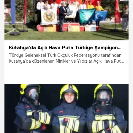
Kütahya'da Açık Hava Puta Türkiye Şampiyonası madalya töreniyle sona erdi
Türkiye Geleneksel Türk Okçuluk Federasyonu tarafından
Kütahya’da düzenlenen Minikler ve Yıldızlar Açık Hava Puta
Türkiye Şampiyonası sona erdi. İki gün süren
organizasyonun ardından bireysel ve takım kategorilerinde
dereceye giren sporculara ödülleri verildi.
2.08.2026
Diğer Sporlar