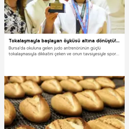
Tokalaşmayla başlayan öyküsü altına dönüştü! Bursa'nın gururu oldular
Bursa'da okuluna gelen judo antrenörünün güçlü
tokalaşmasıyla dikkatini çeken ve onun tavsiyesiyle spora
başlayan Duru Şimşek (13), Türkiye şampiyonu olup, Balkan
Şampiyonası’na katılmaya hak kazandı. Başarısıyla ablası
Elif Şimşek'i de (15) judoya yönlendiren Duru Şimşek, şimdi
ablasıyla aynı minderde şampiyonluk için ter döküyor.
29.05.2026
Bursa