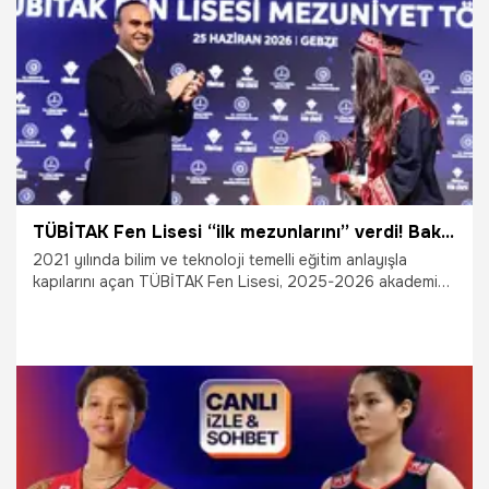
26.06.2026
Çalışma Hayatı
TÜBİTAK Fen Lisesi “ilk mezunlarını” verdi! Bakan Kacır: Teknolojide paradigma değişimlerine odaklandık
2021 yılında bilim ve teknoloji temelli eğitim anlayışla
kapılarını açan TÜBİTAK Fen Lisesi, 2025-2026 akademik
yılında ilk mezunlarını verdi. LGS’de yüzde 1’lik dilimde yer
alan öğrenciler arasından özel yetenek sınavıyla seçilen
gençler, Sanayi ve Teknoloji Bakanı Mehmet Fatih Kacır’ın
katılımıyla düzenlenen görkemli bir törenle mezuniyet
sevinci yaşadı.
26.06.2026
Gündem