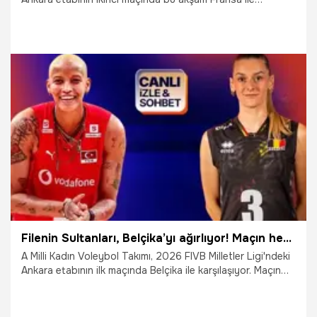
karşılaşacak. Maçın heyecanı canlı yayın ve canlı sohbet ile
Misli'de yaşanacak.
18.06.2026
İddaa
Filenin Sultanları, Belçika’yı ağırlıyor! Maçın heyecanı canlı yayın ile Misli’de
A Milli Kadın Voleybol Takımı, 2026 FIVB Milletler Ligi'ndeki
Ankara etabının ilk maçında Belçika ile karşılaşıyor. Maçın
heyecanı canlı yayın ve canlı sohbet ile Misli'de yaşanıyor.