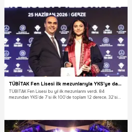
25.07.2026
İddaa
TÜBİTAK Fen Lisesi ilk mezunlarıyla YKS'ye damga vurdu
TÜBİTAK Fen Lisesi bu yıl ilk mezunlarını verdi. 84
mezundan YKS’de 7’si ilk 100’de toplam 12 derece, 32’si
ise ilk 1000’de toplam 58 derece elde etti.