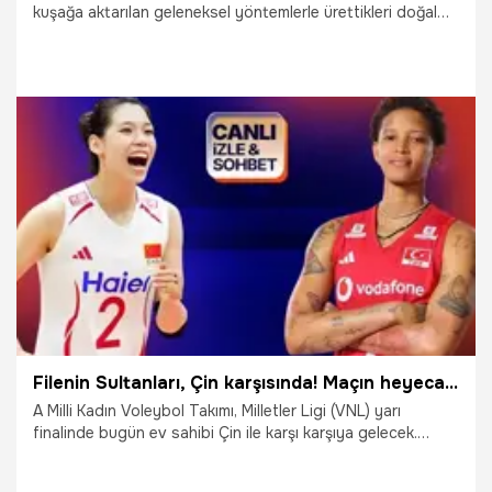
kuşağa aktarılan geleneksel yöntemlerle ürettikleri doğal
dut pekmeziyle hem ata mirasını yaşatıyor hem de aile
ekonomisine katkı sağlıyor. Hiçbir katkı maddesi
kullanılmadan hazırlanan dut pekmezi, Türkiye'nin farklı
illerinden ilgi görüyor.
27.07.2026
Malatya
Filenin Sultanları, Çin karşısında! Maçın heyecanı canlı yayın ile Misli'de
A Milli Kadın Voleybol Takımı, Milletler Ligi (VNL) yarı
finalinde bugün ev sahibi Çin ile karşı karşıya gelecek.
Maçın heyecanı canlı yayın ve canlı sohbet ile Misli'de
yaşanacak.