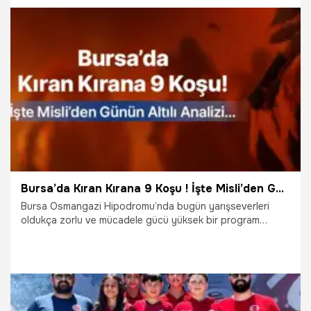
17.06.2026
İddaa
Bursa’da Kıran Kırana 9 Koşu ! İşte Misli’den Günün Altılı Analizi…
Bursa Osmangazi Hipodromu’nda bugün yarışseverleri
oldukça zorlu ve mücadele gücü yüksek bir program
bekliyor. 9 koşuluk Bursa programında özellikle denk
güçteki safkanların bir araya geldiği yarışlar, altılı ganyan
kurgularını bir hayli zorlaştıracak gibi görünüyor.