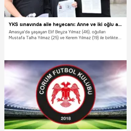
YKS sınavında aile heyecanı: Anne ve iki oğlu aynı okulda üniversite sınavına girdi
Amasya'da yaşayan Elif Beyza Yılmaz (46), oğulları
Mustafa Talha Yılmaz (25) ve Kerem Yılmaz (19) ile birlikte
Yükseköğretim Kurumları Sınavı'nın (YKS) ilk oturumu olan
Temel Yeterlilik Testi'ne (TYT) girdi.
20.06.2026
Gündem