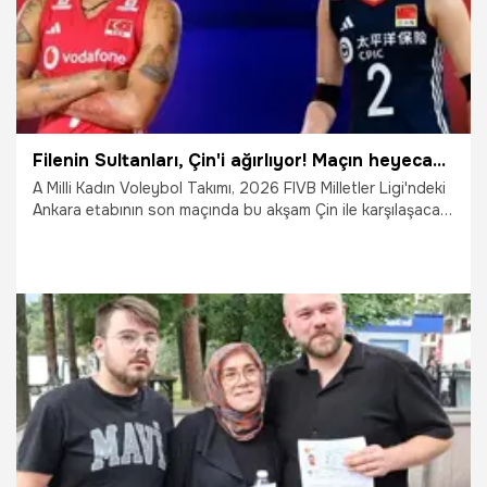
Filenin Sultanları, Çin'i ağırlıyor! Maçın heyecanı canlı yayın ile Misli’de
A Milli Kadın Voleybol Takımı, 2026 FIVB Milletler Ligi'ndeki
Ankara etabının son maçında bu akşam Çin ile karşılaşacak.
Maçın heyecanı canlı yayın ve canlı sohbet ile Misli'de
yaşanacak.
21.06.2026
Şampiy10