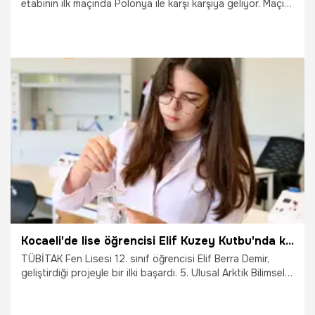
etabının ilk maçında Polonya ile karşı karşıya geliyor. Maçın
heyecanı canlı yayın ve canlı sohbet ile Misli'de yaşanıyor.
7.07.2026
İddaa
Kocaeli'de lise öğrencisi Elif Kuzey Kutbu'nda keşfetti! Yeni projesiyle çığır açacak
TÜBİTAK Fen Lisesi 12. sınıf öğrencisi Elif Berra Demir,
geliştirdiği projeyle bir ilki başardı. 5. Ulusal Arktik Bilimsel
Araştırma Seferi'ne katılmaya hak kazanan Elif, yeni
projesini burada deneyerek yeni bulgular ortaya çıkardı.