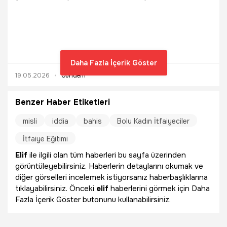
kutlandı. Ataşehir Belediyesi tarafından düzenlenen
program kapsamında konserler, dans gösterileri, spor
etkinlikleri ve fener alayı yürüyüşü vatandaşlardan yoğun
ilgi gördü.
Daha Fazla İçerik Göster
19.05.2026
Gündem
Benzer Haber Etiketleri
misli
iddia
bahis
Bolu Kadın İtfaiyeciler
İtfaiye Eğitimi
Elif
ile ilgili olan tüm haberleri bu sayfa üzerinden
görüntüleyebilirsiniz. Haberlerin detaylarını okumak ve
diğer görselleri incelemek istiyorsanız haberbaşlıklarına
tıklayabilirsiniz. Önceki
elif
haberlerini görmek için Daha
Fazla İçerik Göster butonunu kullanabilirsiniz.