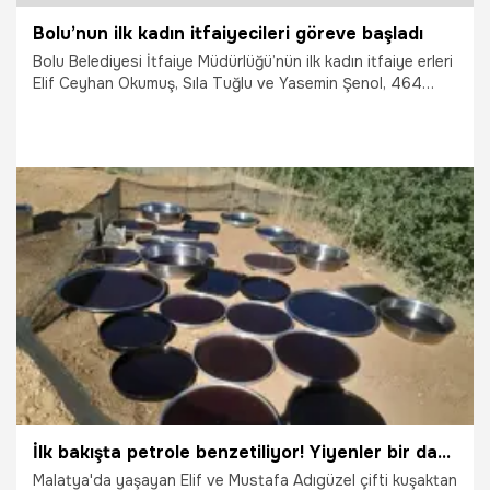
Bolu’nun ilk kadın itfaiyecileri göreve başladı
Bolu Belediyesi İtfaiye Müdürlüğü’nün ilk kadın itfaiye erleri
Elif Ceyhan Okumuş, Sıla Tuğlu ve Yasemin Şenol, 464
saatlik eğitim programını tamamlayarak göreve başladı.
31.07.2026
Vatan TV
İlk bakışta petrole benzetiliyor! Yiyenler bir daha istiyor, uygun fiyatı nedeniyle tercih nedeni oldu
Malatya'da yaşayan Elif ve Mustafa Adıgüzel çifti kuşaktan