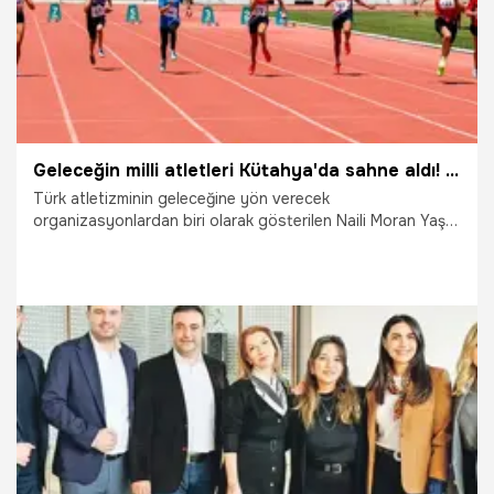
Geleceğin milli atletleri Kütahya'da sahne aldı! Naili Moran Türkiye Atletizm Şampiyonası sona erdi
Türk atletizminin geleceğine yön verecek
organizasyonlardan biri olarak gösterilen Naili Moran Yaş
Grupları U14-U16 Türkiye Atletizm Şampiyonası,
Kütahya'da üç gün süren heyecan dolu mücadelelerin
ardından tamamlandı. Türkiye'nin dört bir yanından gelen
yüzlerce genç sporcu, koşu, atlama ve atma branşlarında
dereceye girebilmek için kıyasıya mücadele etti.
19.07.2026
Diğer Sporlar