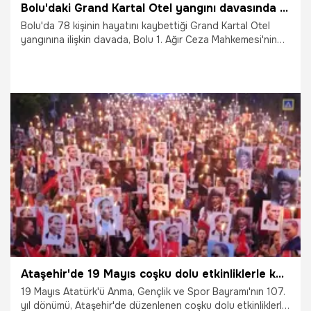
Bolu'daki Grand Kartal Otel yangını davasında istinaf kararını verdi
Bolu'da 78 kişinin hayatını kaybettiği Grand Kartal Otel
yangınına ilişkin davada, Bolu 1. Ağır Ceza Mahkemesi'nin
verdiği cezalar istinaf mahkemesi tarafından kabul edildi.
22.05.2026
Gündem
Ataşehir'de 19 Mayıs coşku dolu etkinliklerle kutlandı
19 Mayıs Atatürk'ü Anma, Gençlik ve Spor Bayramı'nın 107.
yıl dönümü, Ataşehir'de düzenlenen coşku dolu etkinliklerle