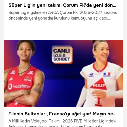
Süper Lig’in yeni takımı Çorum FK’da yeni dönem: Başkanlık görevini Savaş Balçık devraldı
Süper Lig’e yükselen ARCA Çorum FK, 2026-2027 sezonu
öncesinde yeni yönetim kurulunu kamuoyuna açıkladı.
Kulüpte gerçekleştirilen yeni yapılanma kapsamında
başkanlık görevini Savaş Balçık devraldı.
19.06.2026
Süper Lig
Filenin Sultanları, Fransa'yı ağırlıyor! Maçın heyecanı canlı yayın ile Misli’de
A Milli Kadın Voleybol Takımı, 2026 FIVB Milletler Ligi'ndeki
Ankara etabının ikinci maçında bu akşam Fransa ile