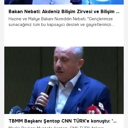
Bakan Nebati: Akdeniz Bilişim Zirvesi ve Bilişim Fuarı'nı her yıl düzenleyeceğiz
Hazine ve Maliye Bakanı Nureddin Nebati, "Gençlerimize
sunacağımız tüm bu kapsayıcı destek ve gayretlerimizi
uluslararası bir zemine de taşıyacağız. Akdeniz'e kıyısı olan
ülkeleri davet ederek uluslararası ve geniş katılımlı Akdeniz
Bilişim Zirvesi ve Bilişim Fuarı'nı her yıl düzenleyeceğiz"
dedi.
10.05.2023
Ekonomi
TBMM Başkanı Şentop CNN TÜRK'e konuştu: 'Türkiye'de şaibeli seçim yok'