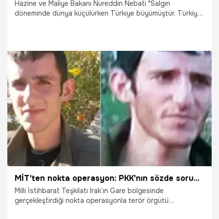
Hazine ve Maliye Bakanı Nureddin Nebati "Salgın
döneminde dünya küçülürken Türkiye büyümüştür. Türkiye,
2021 yılında yüzde 11,4’lük güçlü büyümesinin ardından,
Rusya-Ukrayna Savaşı’yla birlikte emtia fiyatlarının tüm
dünyada fırladığı 2022 yılında yüzde 5,6’lık büyüme
kaydetmeyi başarmış, bu performansıyla birçok ülkeye fark
atmıştır" dedi.
22.05.2023
Ekonomi
MİT'ten nokta operasyon: PKK'nın sözde sorumlusu etkisiz hale getirildi
Milli İstihbarat Teşkilatı Irak’ın Gare bölgesinde
gerçekleştirdiği nokta operasyonla terör örgütü
PKK/KCK’nın sözde iletişim sorumlusu Emre Şahin’i etkisiz