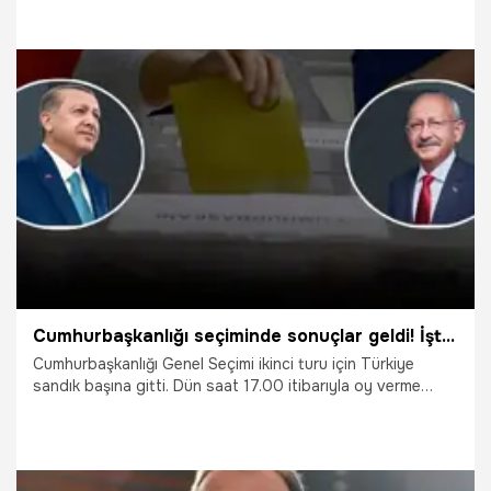
28.05.2023
Gündem
Cumhurbaşkanlığı seçiminde sonuçlar geldi! İşte 81 ildeki son durum
Cumhurbaşkanlığı Genel Seçimi ikinci turu için Türkiye
sandık başına gitti. Dün saat 17.00 itibarıyla oy verme
işlemi sona erdi. Cumhurbaşkanı Erdoğan, resmi olmayan
sonuçlara göre 2. tur cumhurbaşkanlığı seçimlerinde yüzde
52.16'lık oy oranı ile yeniden cumhurbaşkanı seçildi.