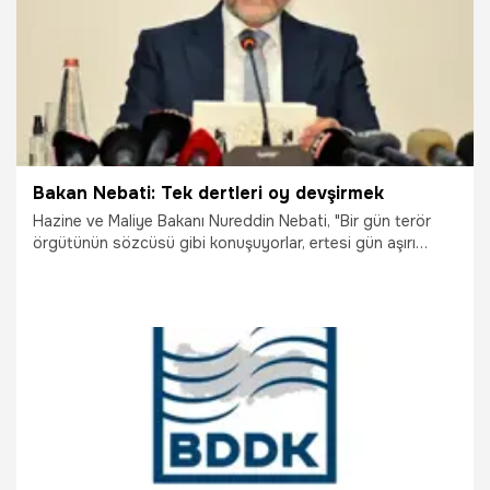
Bakan Nebati: Tek dertleri oy devşirmek
Hazine ve Maliye Bakanı Nureddin Nebati, "Bir gün terör
örgütünün sözcüsü gibi konuşuyorlar, ertesi gün aşırı
sağcı oluyorlar, sonraki gün dindar kesilmeye karar
veriyorlar, daha sonra laikliğin tek bekçisi kesiliyorlar. Böyle
bir siyaset, bu milletin vicdanında, hissiyatında, fikriyatında
yer bulamaz. İsterdik ki, bu seçim süreci ilkeli, temiz bir
rekabet içinde ilerlesin" dedi.
26.05.2023
Ekonomi