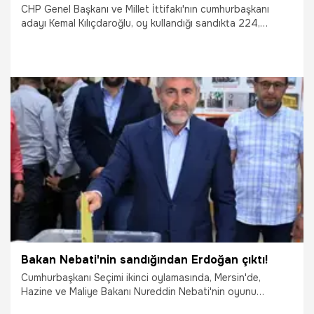
CHP Genel Başkanı ve Millet İttifakı'nın cumhurbaşkanı
adayı Kemal Kılıçdaroğlu, oy kullandığı sandıkta 224,
Cumhurbaşkanı Recep Tayyip Erdoğan 90 oy aldı.
28.05.2023
Gizlilik Politikası
Bakan Nebati'nin sandığından Erdoğan çıktı!
Cumhurbaşkanı Seçimi ikinci oylamasında, Mersin'de,
Hazine ve Maliye Bakanı Nureddin Nebati'nin oyunu
kullandığı 1176 numaralı sandıkta, 305 oy kullanıldı.