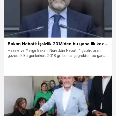
Bakan Nebati: İşsizlik 2018'den bu yana ilk kez tek haneye düştü
Hazine ve Maliye Bakanı Nureddin Nebati, "İşsizlik oranı
yüzde 9,9'a gerilerken, 2018 yılı birinci çeyrekten bu yana
üç aylık bazda ilk kez tek haneye düşmüştür" dedi.
17.05.2023
Ekonomi