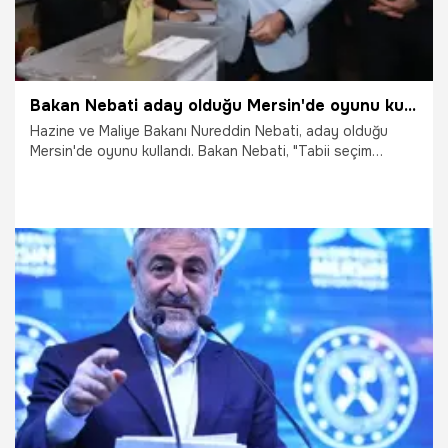
Bakan Nebati aday olduğu Mersin'de oyunu kullandı
Hazine ve Maliye Bakanı Nureddin Nebati, aday olduğu
Mersin'de oyunu kullandı. Bakan Nebati, "Tabii seçim
sonuçlarını hep beraber göreceğiz ama gerek sandıklara
katılımın çok yüksek oluşu, gerek seçim kampanyası
boyunca vatandaşların Cumhur İttifakı'na olan desteği
seçim sonucunun hangi yönde olacağına işaret ediyor"
dedi.
14.05.2023
Gündem