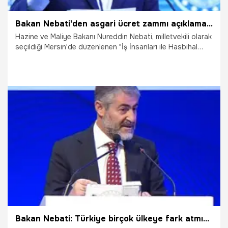
Bakan Nebati'den asgari ücret zammı açıklaması
Hazine ve Maliye Bakanı Nureddin Nebati, milletvekili olarak
seçildiği Mersin'de düzenlenen "İş İnsanları ile Hasbihal
Toplantısı"nda, işadamları ile bir araya gelirken, dikkat
çeken asgari ücret zammı açıklaması yaptı.
23.05.2023
Ekonomi
Bakan Nebati: Türkiye birçok ülkeye fark atmıştır