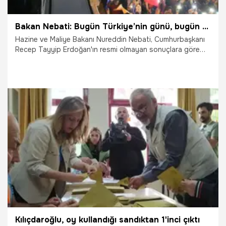
Bakan Nebati: Bugün Türkiye’nin günü, bugün ümmetin, bayrağın, devletin, milletin, vatanın günü
Hazine ve Maliye Bakanı Nureddin Nebati, Cumhurbaşkanı
Recep Tayyip Erdoğan'ın resmi olmayan sonuçlara göre
seçimi kazanmasının ardından yaptığı
açıklamada vatandaşlara teşekkür ederek, "Bugün
Türkiye’nin günü, bugün ümmetin, bayrağın, devletin,
milletin, vatanın günü” dedi.
28.05.2023
Gündem
Kılıçdaroğlu, oy kullandığı sandıktan 1'inci çıktı