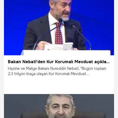
21.05.2023
Gündem
Bakan Nebati'den Kur Korumalı Mevduat açıklaması
Hazine ve Maliye Bakanı Nureddin Nebati, "Bugün toplam
2,3 trilyon liraya ulaşan Kur Korumalı Mevduat
uygulamasının bütçeye maliyeti giderek azalmaya devam
etmiş, toplamda 95,3 milyar lira olarak gerçekleşmiştir."
dedi.
21.05.2023
Ekonomi