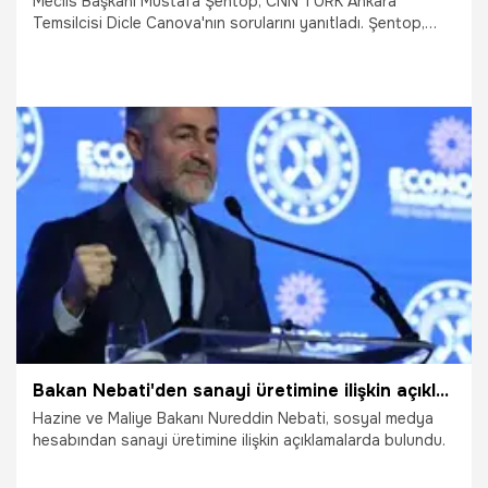
Meclis Başkanı Mustafa Şentop, CNN TÜRK Ankara
Temsilcisi Dicle Canova'nın sorularını yanıtladı. Şentop,
"YSK verileri partilerle paylaşılıyor. Seçim yapılır ve sayılır
tutanaklar oradaki siyasi partilere verilir. Takip edebilmek
mümkün. Yanlış olur mu, yanlış olabilir. Ama sürecin kendisi
yanlışlıkları düzeltebilecek alan savunuyor. Türkiye'de
şaibeli seçim yok" ifadelerini kullandı.
10.05.2023
Gündem
Bakan Nebati'den sanayi üretimine ilişkin açıklama
Hazine ve Maliye Bakanı Nureddin Nebati, sosyal medya
hesabından sanayi üretimine ilişkin açıklamalarda bulundu.