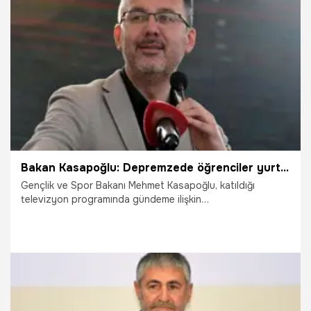
29.05.2023
Gündem
Bakan Kasapoğlu: Depremzede öğrenciler yurtlarda öncelikli olacak, kredileri bursa çevrilecek
Gençlik ve Spor Bakanı Mehmet Kasapoğlu, katıldığı
televizyon programında gündeme ilişkin
değerlendirmelerde bulundu. Depremzede öğrencilerin
yurtlarda öncelikli olacağını söyleyen Kasapoğlu "Bu hafta
cumhurbaşkanımız ilan etti, depremzede öğrenciler, evi iş
yeri hasarlı olan öğrenciler yurtlarımızda öncelikli olarak
kalacak. Başvuru sürecinde onlardan başka kıstas
istemeyeceğiz. Kredisi olanı bursa çeviriyoruz" ifadelerini
kullandı
26.05.2023
Gündem