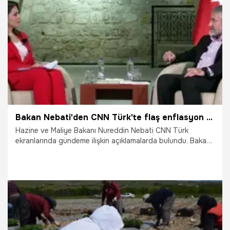
10.05.2023
Ekonomi
Bakan Nebati'den CNN Türk'te flaş enflasyon açıklaması
Hazine ve Maliye Bakanı Nureddin Nebati CNN Türk
ekranlarında gündeme ilişkin açıklamalarda bulundu. Bakan
Nebati enflasyon ne zaman düşer sorusuna, " Enflasyon ile
mücadelemiz batının yaptığı gibi çok sert, sonu ne olursa
olsun, insanlar işsiz kalsın anlayışının dışında. Tek haneli
enflasyon ile ilgili, çok sert olarak değil kademeli olarak
gerçekleştirilmesi gerektiğini söylüyoruz' dedi.
9.05.2023
Ekonomi