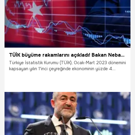
TÜİK büyüme rakamlarını açıkladı! Bakan Nebati: Türkiye en yüksek büyüyen ikinci ülke
Türkiye İstatistik Kurumu (TÜİK), Ocak-Mart 2023 dönemini
kapsayan yılın 1'inci çeyreğinde ekonominin yüzde 4
büyüdüğünü açıkladı. Büyüme rakamlarını değerlendiren
Hazine ve Maliye Bakanı Nureddin Nebati, şunları söyledi:
“Türkiye ekonomisi 2023 yılının ilk çeyreğinde geçen yılın
aynı dönemine göre reel yüzde 4,0 büyüme kaydetmiştir.
Böylece ülkemiz, verisi açıklanan AB ve OECD ülkeleri
arasında yılın ilk çeyreğinde yıllık bazda en yüksek büyüyen
ikinci ülke olmayı başarmıştır” dedi.
31.05.2023
Ekonomi