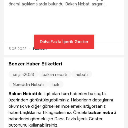
önemli açıklamalarda bulundu. Bakan Nebati asgari
ücretten emekli maaşına, Türkiye Ekonomi Modeli'nden
döviz kuruna kadar çok sayıda başlıkta önemli mesajlar
verdi.
Daha Fazla İçerik Göster
5.05.2023
Ekonomi
Benzer Haber Etiketleri
seçim2023
bakan nebati
nebati
Nureddin Nebati
tüik
Bakan Nebati
ile ilgili olan tüm haberleri bu sayfa
üzerinden görüntüleyebilirsiniz. Haberlerin detaylarını
okumak ve diğer görselleri incelemek istiyorsanız
haberbaşlıklarına tıklayabilirsiniz. Önceki
bakan nebati
haberlerini görmek için Daha Fazla İçerik Göster
butonunu kullanabilirsiniz.