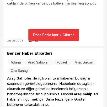
çatılarında biriken kar ve buz kütlelerinin düşmesi sonucu
park halindeki iki araçta maddi hasar meydana geldi.
Hurdaya dönen aracın üzerine kar yığının düşmesi, güvenlik
kamerasına yansıdı.
Daha Fazla İçerik Göster
29.01.2026
Gündem
Benzer Haber Etiketleri
Adana
Araç Sahipleri
kocaeli
Araç Bakımı
Oto Sanayi
Araç Sahipleri
ile ilgili olan tüm haberleri bu sayfa
üzerinden görüntüleyebilirsiniz. Haberlerin detaylarını
okumak ve diğer görselleri incelemek istiyorsanız
haberbaşlıklarına tıklayabilirsiniz. Önceki
araç sahipleri
haberlerini görmek için Daha Fazla İçerik Göster
butonunu kullanabilirsiniz.