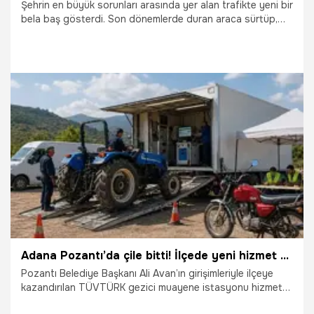
Şehrin en büyük sorunları arasında yer alan trafikte yeni bir
bela baş gösterdi. Son dönemlerde duran araca sürtüp,
kayıplara karışanların sayısı arttı. Mağdur olan araç
sahipleri, ‘vicdan’ çağrısında bulundu.
13.05.2026
Konya
Adana Pozantı’da çile bitti! İlçede yeni hizmet başladı
Pozantı Belediye Başkanı Ali Avan’ın girişimleriyle ilçeye
kazandırılan TÜVTÜRK gezici muayene istasyonu hizmete
başladı. Vatandaşlar artık araç muayenesi için çevre