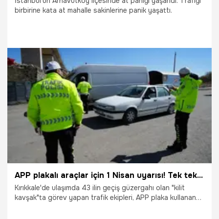
İstanbul'un Arnavutköy ilçesinde at paniği yaşandı. Trafiği
birbirine kata at mahalle sakinlerine panik yaşattı.
28.03.2026
Gündem
APP plakalı araçlar için 1 Nisan uyarısı! Tek tek denetlendi
Kırıkkale'de ulaşımda 43 ilin geçiş güzergahı olan "kilit
kavşak"ta görev yapan trafik ekipleri, APP plaka kullanan
sürücüleri durdurarak 1 Nisan'a kadar plakalarını mevzuata
uygun şekilde değiştirmeleri konusunda bilgilendirme yaptı.