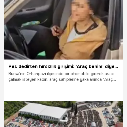
1.05.2026
Bursa
Pes dedirten hırsızlık girişimi: 'Araç benim' diyerek uzun süre direndi
Bursa'nın Orhangazi ilçesinde bir otomobile girerek aracı
çalmak isteyen kadın, araç sahiplerine yakalanınca "Araç
benim" diyerek uzun süre direndi. Şüpheli, polis ekiplerince
güçlükle gözaltına alındı.
30.04.2026
Bursa