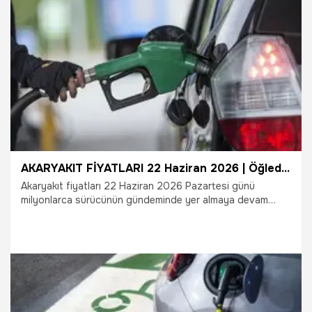
doğrultusunda hak sahipleri, depreme tam dayanıklı yeni
nesil yuvalarının anahtarlarını teslim alarak modern bir
yaşama ilk adımı atıyor.
25.06.2026
Adana
AKARYAKIT FİYATLARI 22 Haziran 2026 | Öğleden sonra benzin ve motorin fiyatlarında hareketlilik! Akaryakıt fiyatları yükseldi mi? Akaryakıt fiyatları düşecek mi?
Akaryakıt fiyatları 22 Haziran 2026 Pazartesi günü
milyonlarca sürücünün gündeminde yer almaya devam
ediyor. Benzin fiyatları ne kadar oldu? Motorin fiyatlarında
yeni zam var mı? Mazot ve LPG fiyatları düşecek mi? Brent
petrol ve döviz kurunda yaşanan gelişmelerin ardından
araç sahipleri güncel akaryakıt fiyatlarını araştırmayı
sürdürüyor. Öğleden sonra piyasalarında yaşanan
hareketlilik sonrası benzin, motorin ve LPG fiyatlarına ilişkin
son gelişmeler merak konusu oldu.
22.06.2026
Ekonomi