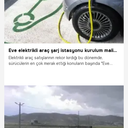
Eve elektrikli araç şarj istasyonu kurulum maliyeti ne kadar? Eve şarj istasyonu kurdurmak mantıklı mı? Apartman ve sitelerde eve araç şarj istasyonu kurulum şartları ve maliyeti: Evde araç şarj etmek kaç TL'ye patlıyor?
Elektrikli araç satışlarının rekor kırdığı bu dönemde,
sürücülerin en çok merak ettiği konuların başında "Eve
elektrikli araç şarj istasyonu kurulum maliyeti" geliyor.
Akaryakıt maliyetlerinden tasarruf etmek ve halka açık
istasyonlarda sıra beklememek isteyen araç sahipleri,
rotayı ev tipi (Wallbox) şarj çözümlerine çevirdi. Peki, 2026
yılı itibarıyla evde bir şarj istasyonu kurmanın maliyeti
nedir? Hangi kriterler fiyatı etkiler? İşte cebinizi
yakmayacak bir kurulum için bilmeniz gereken tüm detaylar.
20.05.2026
Gündem