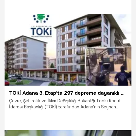
yıldır bekleyen araçların da bulunduğu otoparkın
işletmecisi, her geçen gün artan yoğunluk ve sorumluluk
yüküne dikkati çekerek, "Ben kendi adıma özellikle
konuşuyorum; gelsinler, eski araba ya da motosikletleri
varsa üçüne beşine bakmadan vereceğiz çünkü yerimiz
kalmadı" dedi.
26.06.2026
Kocaeli
TOKİ Adana 3. Etap'ta 297 depreme dayanıklı konutun anahtarları teslim ediliyor: Son gün 26 Haziran!
Çevre, Şehircilik ve İklim Değişikliği Bakanlığı Toplu Konut
İdaresi Başkanlığı (TOKİ) tarafından Adana'nın Seyhan
ilçesinde inşa edilen 3. Etap Sosyal Konut Projesi'nde
yapımı tamamlanan 297 dairenin anahtar teslim heyecanı
yaşanıyor. 15 Haziran’da başlayan ve yarın (26 Haziran
2026) mesai bitimiyle sona erecek olan takvim