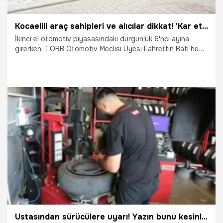
Kocaelili araç sahipleri ve alıcılar dikkat! 'Kar etme hayali gütmeyin, o süreç bitti'
İkinci el otomotiv piyasasındaki durgunluk 6'ncı ayına
girerken, TOBB Otomotiv Meclisi Üyesi Fahrettin Batı hem
alıcıları hem de esnafı uyardı. Yüksek faizler nedeniyle
piyasanın daraldığını belirten Batı, esnafın riskli
yatırımlardan kaçınarak mevcut sermayesini koruması
gerektiğini vurguladı. Batı, "Kar etme hayali gütmeyin. Farklı
fanteziler peşine girmeyelim. Elimizdekini muhafaza
edeceğiz, bu süreç o süreç" dedi.
30.06.2026
Ekonomi
Ustasından sürücülere uyarı! Yazın bunu kesinlikle yapmayın