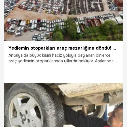
Yediemin otoparkları araç mezarlığına döndü! Milyonluk araçlar bile var
Antalya'da büyük kısmı haciz yoluyla bağlanan binlerce
araç yediemin otoparklarında yıllardır bekliyor. Aralarında
20 yıldan fazla süredir bekleyen araçların da bulunduğu
otoparkta milyonluk araçlar çürümeye terk edildi. Antalya
Otoparkçılar ve Oto Yıkamacılar Derneği Başkanı Mustafa
Hakan Topçu, "Burada değer olarak 6-7 milyonluk araçta
var, hurdaya satılacak 500 TL'lik araçta var. Aracın
parçaları sökülüp satıldıktan sonra sadece kuru şasi
halinde polise 'Şüpheli araç' diye ihbar ediyorlar" dedi.
16.04.2026
Antalya