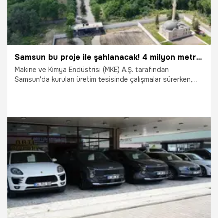
Samsun bu proje ile şahlanacak! 4 milyon metrekarelik alanda kuruluyor, 2026’nın ikinci yarısında faaliyete başlayacak
Makine ve Kimya Endüstrisi (MKE) A.Ş. tarafından
Samsun'da kurulan üretim tesisinde çalışmalar sürerken,
2026 yılının ikinci yarısında faaliyete geçmesi planlanan
tesisin, savunma sanayisinde yerli üretim kapasitesini
önemli ölçüde artırması hedefleniyor.
30.06.2026
Samsun