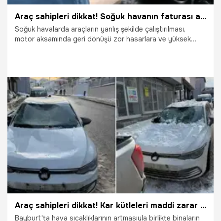
Araç sahipleri dikkat! Soğuk havanın faturası ağır olabilir
Soğuk havalarda araçların yanlış şekilde çalıştırılması,
motor aksamında geri dönüşü zor hasarlara ve yüksek
onarım maliyetlerine neden olabiliyor. Uzmanı ise soğuk
havalarda araçların düzgün bir şekilde çalıştırılması
konusunda uyarılarda bulundu.
2.02.2026
Gündem
Araç sahipleri dikkat! Kar kütleleri maddi zarar veriyor
Bayburt'ta hava sıcaklıklarının artmasıyla birlikte binaların