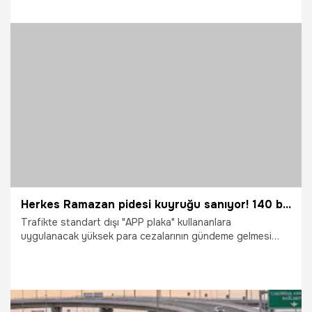
10.03.2026
Gündem
Herkes Ramazan pidesi kuyruğu sanıyor! 140 bin lirayı duyanlar sıraya giriyor
Trafikte standart dışı "APP plaka" kullananlara
uygulanacak yüksek para cezalarının gündeme gelmesi
üzerine Bursa’da sürücüler plaka değiştirmek için Şoförler
Odası önünde uzun kuyruklar oluşturdu. Sabah
saatlerinden itibaren Bursa Şoförler Odası önünde
yoğunluk oluşurken, sürücüler saatlerce sıra beklemek
zorunda kaldı. Ayrıca Şanlıurfa'da kamuoyunda "APP"