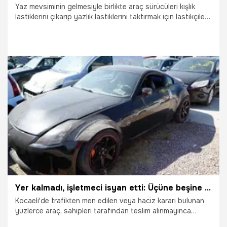
Yaz mevsiminin gelmesiyle birlikte araç sürücüleri kışlık
lastiklerini çıkarıp yazlık lastiklerini taktırmak için lastikçilere
yöneldi. Lastik ustaları, sıcak havalarda kış lastiği
kullanımının hem güvenlik hem de yakıt tüketimi açısından
olumsuz sonuçlar doğurduğunu belirtti.
28.06.2026
Diyarbakır
Yer kalmadı, işletmeci isyan etti: Üçüne beşine bakmadan teslim edeceğiz
Kocaeli'de trafikten men edilen veya haciz kararı bulunan
yüzlerce araç, sahipleri tarafından teslim alınmayınca
yediemin otoparkında çürümeye yüz tuttu. Aralarında 25