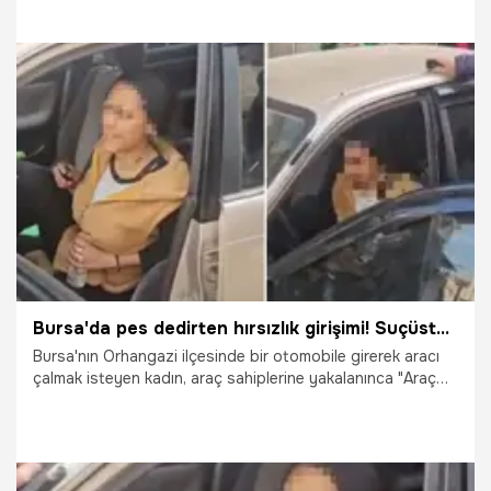
ilçelere gitmek zorunda kalmadan, kendi ilçelerinde hızlı ve
güvenli hizmet alabiliyor.
4.05.2026
Adana
Bursa'da pes dedirten hırsızlık girişimi! Suçüstü yakalanınca ortalığı birbirine kattı: 'Araç benim'
Bursa'nın Orhangazi ilçesinde bir otomobile girerek aracı
çalmak isteyen kadın, araç sahiplerine yakalanınca "Araç
benim" diyerek uzun süre direndi. Şüpheli, polis ekiplerince
güçlükle gözaltına alındı.