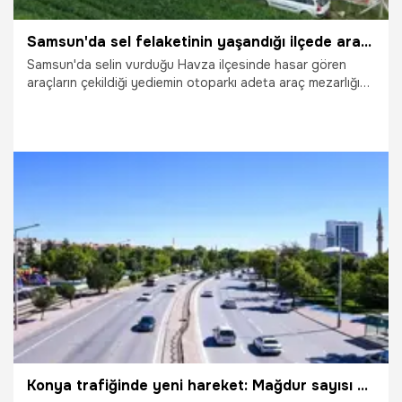
Samsun'da sel felaketinin yaşandığı ilçede araç mezarlığı oluştu
Samsun'da selin vurduğu Havza ilçesinde hasar gören
araçların çekildiği yediemin otoparkı adeta araç mezarlığına
döndü. Sel sularının sürüklediği, camları patlayan ve
kullanılamaz hale gelen onlarca araç yan yana dizilirken,
ortaya çıkan manzara felaketin boyutunu bir kez daha
gözler önüne serdi.
13.05.2026
Samsun
Konya trafiğinde yeni hareket: Mağdur sayısı giderek artıyor