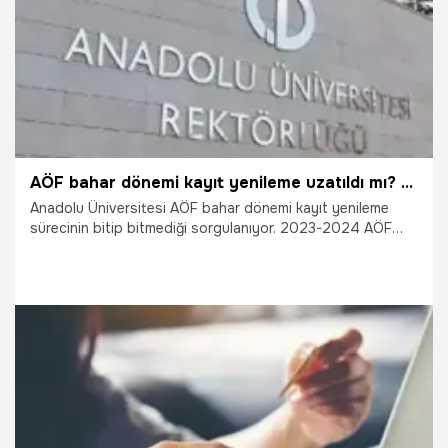
AÖF bahar dönemi kayıt yenileme uzatıldı mı? AÖF kayıt yenileme tarihleri
Anadolu Üniversitesi AÖF bahar dönemi kayıt yenileme
sürecinin bitip bitmediği sorgulanıyor. 2023-2024 AÖF
sınav takvimine göre ara sınav 23-24 Mart’ta yapılacak.
Öğrenciler sınav için sayarken AÖF kayıt yenileme tarihleri
2024 sorgulaması deva ediyor. Peki, AÖF bahar dönemi
kayıt yenileme uzatıldı mı, Açıköğretim kayıt yenileme nasıl
yapılır 2024?
13.02.2024
Gündem