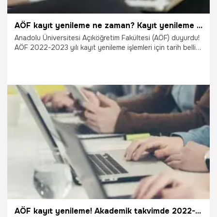
AÖF kayıt yenileme ne zaman? Kayıt yenileme nasıl yapılır? AÖF kayıt yenileme tarihleri!
Anadolu Üniversitesi Açıköğretim Fakültesi (AÖF) duyurdu!
AÖF 2022-2023 yılı kayıt yenileme işlemleri için tarih belli
oldu. AÖF kayıt yenileme işlemi yapacak öğrenciler tarihleri
araştırıyor. Peki, AÖF kayıt yenileme ne zaman? Kayıt
yenileme nasıl yapılır? AÖF katkı payı ödemeleri ne kadar,
hangi bankadan yapılacak? AÖF kayıt yenileme tarihleri!
19.09.2022
Eğitim
AÖF kayıt yenileme! Akademik takvimde 2022-2023 AÖF kayıtları ne zaman başlıyor, kayıt yenileme nasıl yapılır? AÖF kayıt yenileme tarihleri!