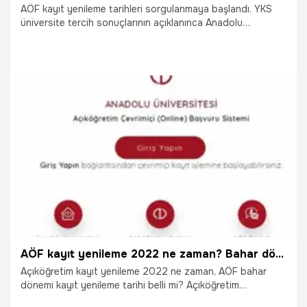
AÖF kayıt yenileme tarihleri sorgulanmaya başlandı. YKS
üniversite tercih sonuçlarının açıklanınca Anadolu
Üniversitesi, İstanbul Üniversitesi ve Erzurum Atatürk
Üniversitesi’nin açıköğretim fakültelerinin akademik takvimi
sorgulanmaya başlandı. Peki, Akademik takvimde 2022-
2023 AÖF kayıtları ne zaman başlıyor, kayıt yenileme nasıl
yapılır? İşte AÖF kayıt yenileme tarihleri hakkında merak
edilenler…
15.08.2022
Eğitim
AÖF kayıt yenileme 2022 ne zaman? Bahar dönemi AÖF kayıt yenile ücreti ne kadar?
Açıköğretim kayıt yenileme 2022 ne zaman, AÖF bahar
dönemi kayıt yenileme tarihi belli mi? Açıköğretim
kayıtlarının ne zaman başlayacağı, AÖF final sınav