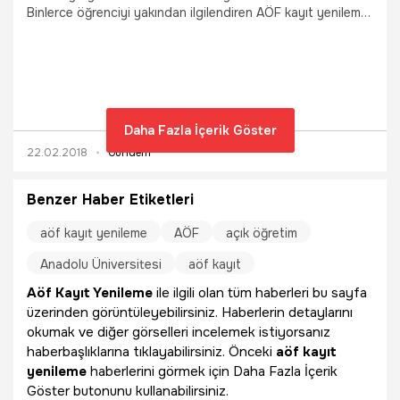
Binlerce öğrenciyi yakından ilgilendiren AÖF kayıt yenileme
işlemleri 12 Şubat'ta başladı. Peki ne zaman sona erecek?
İşte AÖF kayıtlarına ilişkin detaylı bilgiler...
Daha Fazla İçerik Göster
22.02.2018
Gündem
Benzer Haber Etiketleri
aöf kayıt yenileme
AÖF
açık öğretim
Anadolu Üniversitesi
aöf kayıt
Aöf Kayıt Yenileme
ile ilgili olan tüm haberleri bu sayfa
üzerinden görüntüleyebilirsiniz. Haberlerin detaylarını
okumak ve diğer görselleri incelemek istiyorsanız
haberbaşlıklarına tıklayabilirsiniz. Önceki
aöf kayıt
yenileme
haberlerini görmek için Daha Fazla İçerik
Göster butonunu kullanabilirsiniz.