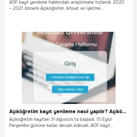
AÖF kayıt yenileme hakkındaki araştırmalar hızlandı. 2020
– 2021 dönemi Açıköğretim, İktisat ve İşletme
Fakültelerinin Güz Dönemi kayıt yenileme işlemleri bugün
başladı, 16 Ekim tarihinde sona erecek. Kayıt yenileme
işlemi ders seçimi yapıldıktan sonra bankaya yapılan
ödemelerin ardından tamamlanacak. AÖF kayıt yenileme
nasıl yapılır? AÖF kayıt yenileme ücreti ne kadar 2020?
5.10.2020
Eğitim
Açıköğretim kayıt yenileme nasıl yapılır? Açıköğretim kayıt yenileme 2020…
Açıköğretim kayıtları 31 Ağustos’ta başladı, 10 Eylül
Perşembe gününe kadar devam edecek. AÖF kayıt
yenileme ise 5 Ekim'de başlayacak, 15 Ekim'e kadar devam