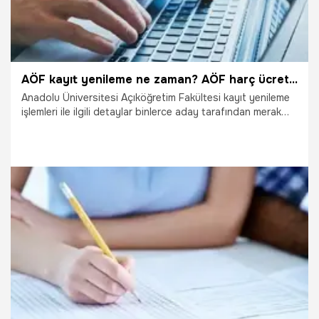
AÖF kayıt yenileme ne zaman? AÖF harç ücretleri ne zaman yatırılacak?
Anadolu Üniversitesi Açıköğretim Fakültesi kayıt yenileme
işlemleri ile ilgili detaylar binlerce aday tarafından merak
ediliyor. AÖF'den yapılan açıklamada kayıt yenileme
işlemlerinin eylül ayında başlayacağı belirtildi ve tarihler
açıklandı. Peki, AÖF kayıt yenileme ne zaman? AÖF harç
ücretleri ne zaman yatırılacak? İşte detaylar...
14.09.2021
Eğitim