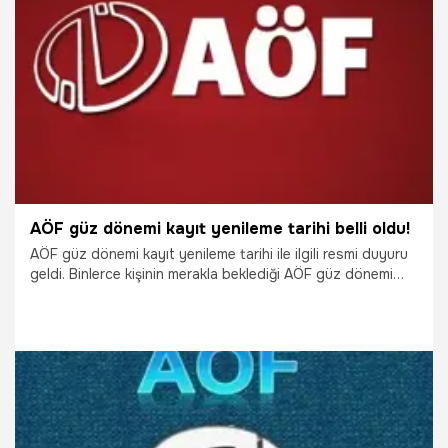
25.09.2018
Gündem
AÖF güz dönemi kayıt yenileme tarihi belli oldu!
AÖF güz dönemi kayıt yenileme tarihi ile ilgili resmi duyuru
geldi. Binlerce kişinin merakla beklediği AÖF güz dönemi
kayıt yenileme işlemleri 25 Eylül Salı, yani yarın başlayacak.
İşte AÖF güz dönemi kayıt yenilemesinde dikkat edilmesi
gerekenler...
24.09.2018
Gündem