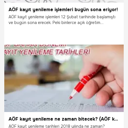
AÖF kayıt yenileme işlemleri bugün sona eriyor!
AÖF kayıt yenileme işlemleri 12 Şubat tarihinde başlamıştı
ve bugün sona erecek. Peki binlerce açık öğretim
öğrencisinin gerçekleştirdiği AÖF kayıt yenileme işlemleri
nasıl yapılır? İşte 2018 yılı AÖF kayıt yenileme hakkında her
şey...
23.02.2018
Gündem
AÖF kayıt yenileme ne zaman bitecek? (AÖF kayıt yenileme tarihleri 2018)
AÖF kayıt yenileme tarihleri 2018 yılında ne zaman?