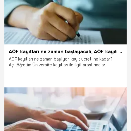
AÖF kayıtları ne zaman başlayacak, AÖF kayıt yenileme nasıl yapılır? AÖF kayıt tarihleri...
AÖF kayıtları ne zaman başlıyor, kayıt ücreti ne kadar?
Açıköğretim Üniversite kayıtları ile ilgili araştırmalar
yoğunlaştı. Eğitimini açıktan devam edenler Anadolu
Üniversitesi Açıköğretim Fakültesi kayıt sürecinin ne zaman
başlayacağını merak ediliyor. AÖF kayıtları ne zaman
başlayacak, Anadolu Üniversitesi AÖF kayıt yenileme nasıl
yapılır, kayıt ücreti ne kadar?
24.09.2021
Eğitim