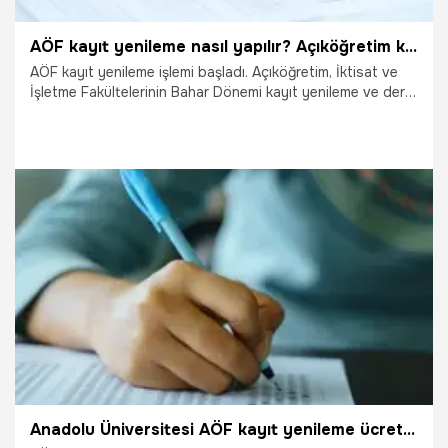
AÖF kayıt yenileme nasıl yapılır? Açıköğretim kayıt yenileme ücreti ne kadar, AÖF ödeme nasıl yapılır? AÖF sınavları online mı olacak?
AÖF kayıt yenileme işlemi başladı. Açıköğretim, İktisat ve
İşletme Fakültelerinin Bahar Dönemi kayıt yenileme ve ders
seçimi nasıl yapılır, soruları arttı. AÖF sistemi ders ataması
yapmayacağı için AÖF kayıt yenileme yapacak olan
öğrencilerin öncelikle 45 AKTS krediyi geçmeyecek şekilde
ders seçimini yapmaları gerekiyor. AÖF kayıt yenileme nasıl
yapılır? Açıköğretim kayıt yenileme ücreti ne kadar, AÖF
ödeme nasıl yapılır? AÖF sınavları online mı olacak?
15.02.2021
Eğitim
Anadolu Üniversitesi AÖF kayıt yenileme ücreti ne kadar? 2020 AÖF kayıt yenileme (ders ekle sil) nasıl yapılır? (AÖF kayıt yenileme otomasyonu ekranı)