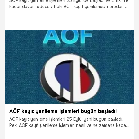
AÖF kayıt yenileme işlemleri 25 Eylül'de başladı ve 5 Ekim'e
kadar devam edecek. Peki AÖF kayıt yenilemesi nereden
ve nasıl yapılır? Açıköğretim Fakültesi kayıt yenileme süreci
hakkında merak edilenler...
27.09.2018
Gündem
AÖF kayıt yenileme işlemleri bugün başladı!
AÖF kayıt yenileme işlemleri 25 Eylül yani bugün başladı.
Peki AÖF kayıt yenileme işlemleri nasıl ve ne zamana kadar
yapılacak? Binlerce kişinin merak ettiği AÖF kayıt yenileme
ücreti kaç lira olarak belirlendi?