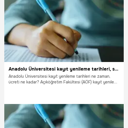
yapabilecek. Kayıtların uzatılmasıyla öğrenciler AÖF kayıt
yenileme başvurularının biteceği tarihi sorguluyor. İşte AÖF
kayıt yenileme tarihleri…
9.10.2021
Eğitim
Anadolu Üniversitesi kayıt yenileme tarihleri, son gün! Anadolu Üniversitesi kayıt yenileme ücreti ne kadar, hangi bankaya yatırılacak?
Anadolu Üniversitesi kayıt yenileme tarihleri ne zaman,
ücreti ne kadar? Açıköğretim Fakültesi (AÖF) kayıt yenileme
27 Eylül Çarşamba günü başladı. Kayıt yenileyecekler,
Anadolu Üniversitesi kayıt yenileme tarihleri ve ücretleri
hakkında arama yapmaya başladı. İşte Anadolu
Üniversitesi kayıt yenileme hakkında merak edilenler…
29.09.2021
Eğitim