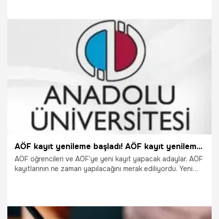
edecek. Lise mezunları ve ikinci üniversite düşün adaylar
açıköğretim kayıtlarının nasıl yapıldığını merak ediliyor. İşte
Açıköğretim kayıt yenileme 2020 hakkında merak
edilenler…
2.09.2020
Eğitim
AÖF kayıt yenileme başladı! AÖF kayıt yenileme 2020 tarihleri merak ediliyor! Kayıt yenileme ve AÖF yeni kayıt nasıl yapılır?
AÖF öğrencileri ve AÖF’ye yeni kayıt yapacak adaylar, AÖF
kayıtlarının ne zaman yapılacağını merak ediliyordu. Yeni
kayıt işlemleri ise 31 Ağustos'ta başlayacak ve 10 Eylül'e
kadar devam edecek. YKS Yeni Kayıt, Ek Yerleştirme, Dikey
Geçiş ve Sağlık Lisans Tamamlama İnternet Başvuru ve
Kayıt tarihleri, YÖK ve YKS yerleştirme sonuçlarının
açıklandığı tarihe bağlı olarak değişklik gösterebilir. AÖF