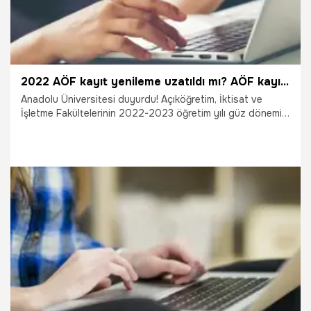
2022 AÖF kayıt yenileme uzatıldı mı? AÖF kayıt yenileme ne zaman son? AÖF kayıt yenileme 2022 nasıl yapılır?
Anadolu Üniversitesi duyurdu! Açıköğretim, İktisat ve
İşletme Fakültelerinin 2022-2023 öğretim yılı güz dönemi
kayıt yenileme işlemlerinin süresinin uzatıldığını duyurdu.
Peki, AÖF kayıt yenileme 2022 nasıl yapılır? İşte kayıt
yenileme işlemleri, öğrenci kılavuzu ve Anadolu Üniversitesi
AÖF giriş ekranı!
18.10.2022
Eğitim