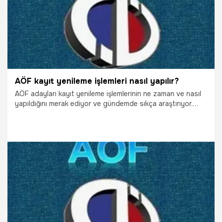
AÖF kayıt yenileme işlemleri nasıl yapılır?
AÖF adayları kayıt yenileme işlemlerinin ne zaman ve nasıl
yapıldığını merak ediyor ve gündemde sıkça araştırıyor.
AÖF kayıt yenileme tarihleri belli oldu. İşte AÖF kayıt
yenilemesinde dikkat edilmesi gerekenler...
19.09.2018
Gündem