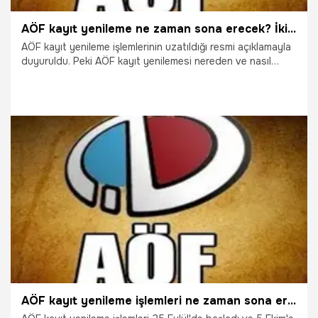
AÖF kayıt yenileme ne zaman sona erecek? İkinci üniversite kayıtları...
AÖF kayıt yenileme işlemlerinin uzatıldığı resmi açıklamayla
duyuruldu. Peki AÖF kayıt yenilemesi nereden ve nasıl
yapılır? Diğer yandan AÖF ikinci üniversite kayıt tarihi de
merak konusu oldu.
28.09.2018
Gündem
AÖF kayıt yenileme işlemleri ne zaman sona erecek?