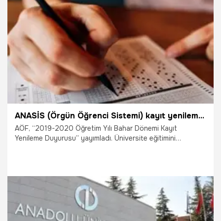
yeni kayıt nasıl yapılır? AÖF kayıt yenileme 2020…
31.08.2020
Eğitim
ANASİS (Örgün Öğrenci Sistemi) kayıt yenileme: AÖF kayıt yenileme ne zaman, nasıl yapılır?
AÖF, “2019-2020 Öğretim Yılı Bahar Dönemi Kayıt
Yenileme Duyurusu” yayımladı. Üniversite eğitimini
dışarıdan tamamlayan öğrencilerin sabırsızlıkla beklediği
AÖF kayıt yenile başladı. Kayıt yenile yapabilmek için ise
öncelikle harçların yatırılması gerekiyor. AÖF kayıt yenileme
nasıl yapılır? AÖF kayıt yenilme ne zaman sona ediyor?
AÖF kayıt yenileme hakkında merak edilen detaylar...
27.01.2020
Eğitim