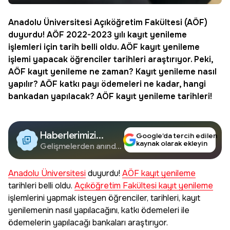
Anadolu Üniversitesi Açıköğretim Fakültesi (
AÖF
)
duyurdu! AÖF 2022-2023 yılı kayıt yenileme
işlemleri için tarih belli oldu.
AÖF kayıt yenileme
işlemi yapacak öğrenciler tarihleri araştırıyor. Peki,
AÖF kayıt yenileme ne zaman
? Kayıt yenileme nasıl
yapılır?
AÖF katkı payı ödemeleri
ne kadar, hangi
bankadan yapılacak?
AÖF kayıt yenileme tarihleri
!
Haberlerimizi
Google’da tercih edilen
kaynak olarak ekleyin
Google'da Takip
Gelişmelerden anında
haberdar olun.
Edin
Anadolu Üniversitesi
duyurdu!
AÖF kayıt yenileme
tarihleri belli oldu.
Açıköğretim Fakültesi kayıt yenileme
işlemlerini yapmak isteyen öğrenciler, tarihleri, kayıt
yenilemenin nasıl yapılacağını, katkı ödemeleri ile
ödemelerin yapılacağı bankaları araştırıyor.