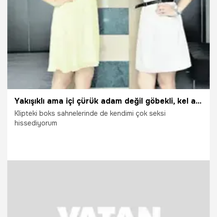
29.09.2021
Gündem
Yakışıklı ama içi çürük adam değil göbekli, kel ama içi iyi adam isterim
Klipteki boks sahnelerinde de kendimi çok seksi
hissediyorum
15.07.2012
Arşiv