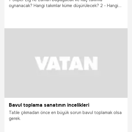
oynanacak? Hangi takımlar küme düşürülecek? 2 - Hangi
Süper Lig kulübünün soyunma odası polis tarafından
dinlendi ve orada kim, ne konuştu? 3- TFF Başkanı M...
29.09.2021
Gündem
Bavul toplama sanatının incelikleri
Tatile çıkmadan önce en büyük sorun bavul toplamak olsa
gerek.