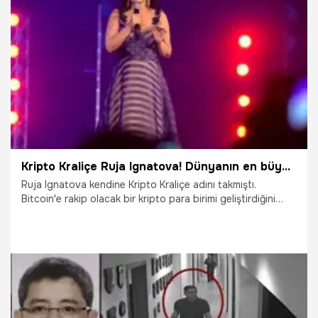
27.07.2021
Gündem
Kripto Kraliçe Ruja Ignatova! Dünyanın en büyük vurgunlarından birini yaptı
Ruja Ignatova kendine Kripto Kraliçe adını takmıştı.
Bitcoin'e rakip olacak bir kripto para birimi geliştirdiğini
söyleyerek insanların milyarlarca eurosunu aldı. İki yıl sonra
sırra kadem bastı. 'Kayıp Kripto Kraliçe' podcast yayınını
hazırlayan Jamie Bartlett, Ignatova'nın bunu nasıl
başardığını ve şimdi nerede saklanıyor olabileceğini
araştırdı.
28.11.2019
Dünya