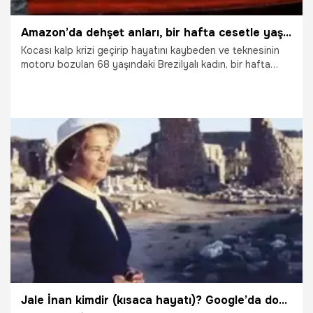
Amazon’da dehşet anları, bir hafta cesetle yaşadı! Korku filmini aratmayacak olay
Kocası kalp krizi geçirip hayatını kaybeden ve teknesinin
motoru bozulan 68 yaşındaki Brezilyalı kadın, bir hafta
boyunca kocasının cansız bedeni ile Amazon nehrinde
sürüklendi. 'Bu kadarı ancak filmlerde olur' denecek hikaye
bugün dünya basınında dikkat çekti.
8.04.2023
Dünya
Jale İnan kimdir (kısaca hayatı)? Google’da doodle olan İnan'ın mesleği ne, ne yapmıştır? Jale İnan neden, nasıl ve kaç yaşında öldü?