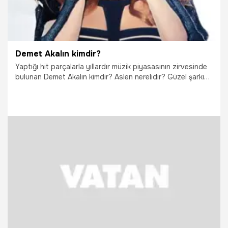
Demet Akalın kimdir?
Yaptığı hit parçalarla yıllardır müzik piyasasının zirvesinde
bulunan Demet Akalın kimdir? Aslen nerelidir? Güzel şarkıcı
Demet Akalın'ın özel hayatı fazlasıyla merak ediliyor. İşte
sizler için derlediğimiz Demet Akalın'ın bilinmeyenleri...
15.04.2016
Magazin