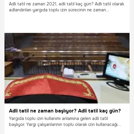
Adli tatil ne zaman 2021, adli tatil kaç gün? Adli tatil olarak
adlandırılan yargıda toplu izin sürecinin ne zaman
başlayacağı sorgulanıyor. Adliyelerde işi olanlar “Adli tatil
ne zaman başlıyor?” sorusuna yanıt arıyor. Nöbetçi
mahkemeler acil nitelik taşıyan davaları görürken Anayasa
Mahkemesi bu kapsama girmiyor.
15.06.2021
Gündem
Adli tatil ne zaman başlıyor? Adli tatil kaç gün?
Yargıda toplu izin kullanımı anlamına gelen adli tatil
başlıyor. Yargı çalışanlarının toplu olarak izin kullanacağı
adli tatil internette merak edilen konular arasında geliyor.