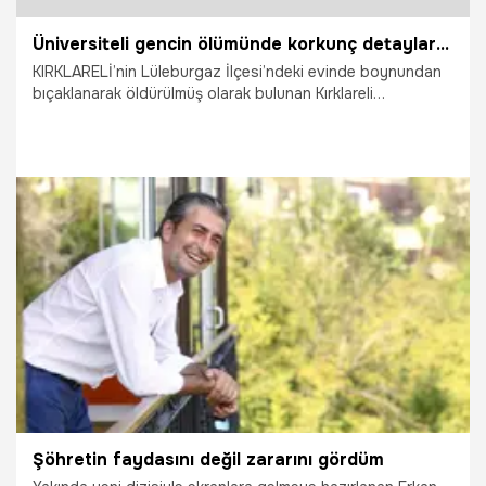
Üniversiteli gencin ölümünde korkunç detaylar ortaya çıktı!
KIRKLARELİ’nin Lüleburgaz İlçesi’ndeki evinde boynundan
bıçaklanarak öldürülmüş olarak bulunan Kırklareli
Üniversitesi öğrencisi 20 yaşındaki Ramazan Fırat
cinayetiyle ilgili olarak gözaltındaki 3 ev arkadaşının
sorguları sürüyor. Cinayetin ardından sosyal medyada
ortaya atılan ‘Kürt-ülkücü kavgası’ iddialarını ise, Fırat’ın
sosyal medyadaki Atatürk ve Türk bayraklı paylaşımları
çürüttü.
4.03.2015
Yaşam
Şöhretin faydasını değil zararını gördüm