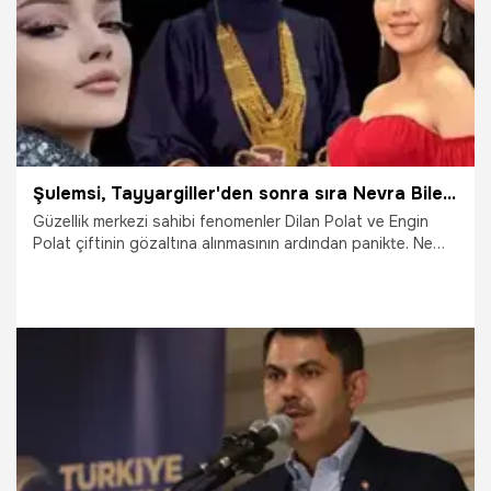
Şulemsi, Tayyargiller'den sonra sıra Nevra Bilem'e geldi! Hepsini korku sardı, inceleme başlatıldı
Güzellik merkezi sahibi fenomenler Dilan Polat ve Engin
Polat çiftinin gözaltına alınmasının ardından panikte. Ne
yapacağını şaşıran fenomenler sosyal medya hesaplarında
büyük bir temizliğe başladı. Ama vergi müfettişleri onları
peşine düştü bile. İşte o fenomenlerden Nevra Bilem ile ilgili
de bir gerçek ortaya çıktı. Onlarca kişi, 'Nevra Bilem bizi
dolandırdı' diye suç duyurusunda bulundu.
11.11.2023
Gündem