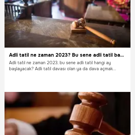
Adli tatil ne zaman 2023? Bu sene adli tatil başlangıcı hangi ay başlıyor, kaç gün, adli tatilde mahkeme olur mu?
Adli tatil ne zaman 2023, bu sene adli tatil hangi ay
başlayacak? Adli tatil davası olan ya da dava açmak
isteyen vatandaşlar tarafından merak ediliyor. Adli tatilin
ne zaman başlayacağı, kaç gün süreceği sorgulanıyor. Peki,
bu sene adli tatil ne zaman başlıyor? İşte adli tatil
başlangıcı…
1.06.2023
Gündem