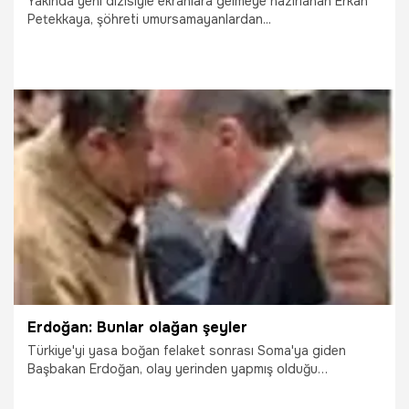
Yakında yeni dizisiyle ekranlara gelmeye hazırlanan Erkan
Petekkaya, şöhreti umursamayanlardan...
16.08.2014
Arşiv
Erdoğan: Bunlar olağan şeyler
Türkiye'yi yasa boğan felaket sonrası Soma'ya giden
Başbakan Erdoğan, olay yerinden yapmış olduğu
incelemenin ardından basın mensuplarına açıklamalarda
bulundu...