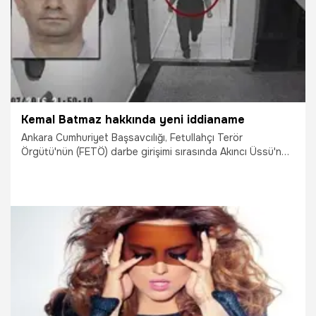
Kemal Batmaz hakkında yeni iddianame
Ankara Cumhuriyet Başsavcılığı, Fetullahçı Terör
Örgütü'nün (FETÖ) darbe girişimi sırasında Akıncı Üssü'nde
bulunduğu tespit edilen "sivil imam" Kemal Batmaz ve
eşinin de aralarında bulunduğu 5 kişi hakkında iddianame
hazırladı.
11.05.2018
Gündem