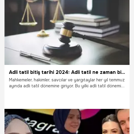
başlıyor? Adli tatil kaç gün? Adli tatilde süreler işliyor mu?
Adli tatile tabi olmayan işler nelerdir? İşte adli tatil ile ilgili
merak edilenler...
7.07.2020
Gündem
Adli tatil bitiş tarihi 2024: Adli tatil ne zaman bitiyor, kaç gün sürüyor?
Mahkemeler, hakimler, savcılar ve yargıtaylar her yıl temmuz
ayında adli tatil dönemine giriyor. Bu yılki adli tatil dönemi
ise 20 Temmuz'da başlamıştı. Bu kapsamda mahkemelerde
işi olan kişiler adli tatilin ne zaman sona ereceğini merak
ediyor. Adli tatil ne zaman bitiyor, kaç gün sürüyor?
1.08.2024
Gündem