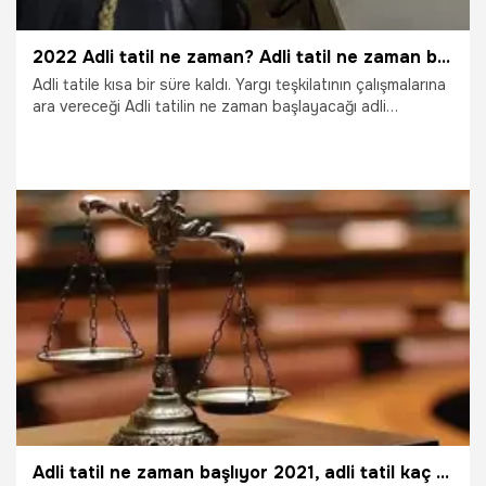
2022 Adli tatil ne zaman? Adli tatil ne zaman başlıyor?
Adli tatile kısa bir süre kaldı. Yargı teşkilatının çalışmalarına
ara vereceği Adli tatilin ne zaman başlayacağı adli
personel, yargı mensupları ve vatandaşlar tarafından
merak ediliyor. Adli tatilde kural olarak yargısal faaliyetler
görülmez, bu faaliyetlere ara verilir. Ancak bazı istisnaları
bulunuyor. Peki, 2022 Adli tatil ne zaman? Adli tatil ne
zaman başlıyor? Adli tatil kaç gün? 2022 Adli tatil ne
zaman bitiyor? İşte detaylar…
2.06.2022
Gündem
Adli tatil ne zaman başlıyor 2021, adli tatil kaç gün? Adli tatil ne zaman bitiyor?