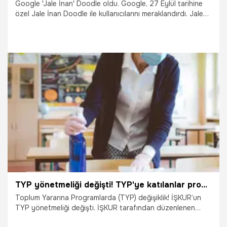
Google 'Jale İnan' Doodle oldu. Google, 27 Eylül tarihine
özel Jale İnan Doodle ile kullanıcılarını meraklandırdı. Jale
İnan Doodle'ı sonrası Jale İnan kimdir, Google 'Jale İnan'
doodle nedir, mesleği ne, neden doodle oldu? gibi sorulara
yanıt aranmaya başlandı. İşte Jale İnan’ın doğum yeri,
kitapları, eserleri ve hakkında merak edilen diğer detaylar…
27.09.2022
Gündem
TYP yönetmeliği değişti! TYP'ye katılanlar program süresince kaç gün izin kullanabilecek? TYP’de izin süresi kaç gün?
Toplum Yararına Programlarda (TYP) değişiklik! İŞKUR’un
TYP yönetmeliği değişti. İŞKUR tarafından düzenlenen
işsizlere geçici gelir desteği sağlayan Toplum Yararına