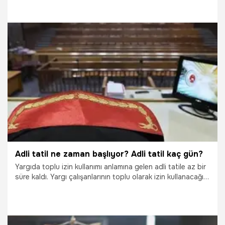
Peki, Adli tatil ne zaman başlıyor? Adli tatil kaç gün? Adli
tatilde hangi davalar görülecek? İşte adli tatil ile ilgili merak
edilenler...
19.07.2020
Gündem
Adli tatil ne zaman başlıyor? Adli tatil kaç gün?
Yargıda toplu izin kullanımı anlamına gelen adli tatile az bir
süre kaldı. Yargı çalışanlarının toplu olarak izin kullanacağı
adli tatil son günlerde merak edilen konular arasında
geliyor. İş dünyası, corona virüs nedeniyle uzayan yargı
süreçlerinin olumsuz etkilerinin azaltılması için bu yıl "adli
tatil" uygulamasının iptalini istiyor. Peki, Adli tatil ne zaman