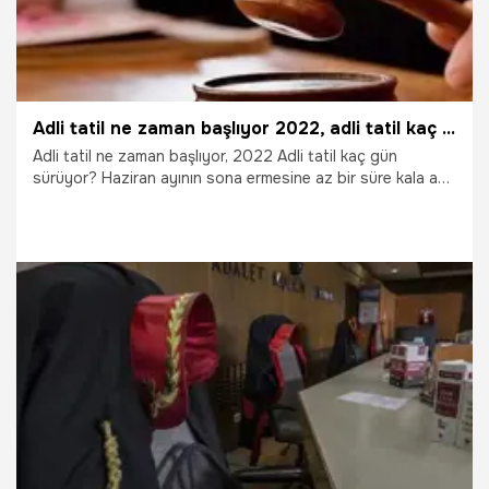
Adli tatil ne zaman başlıyor 2022, adli tatil kaç gün sürüyor? Adli tatilde hangi davalar görülür?
Adli tatil ne zaman başlıyor, 2022 Adli tatil kaç gün
sürüyor? Haziran ayının sona ermesine az bir süre kala adli
çalışanların izin dönemi aramaları da arttı. Tatil sürecinde
nöbetçi mahkemeler ve acil nitelikli davalar görülmeye
devam edecek. Peki, adli tatil dönemi ne zaman?
20.06.2022
Gündem