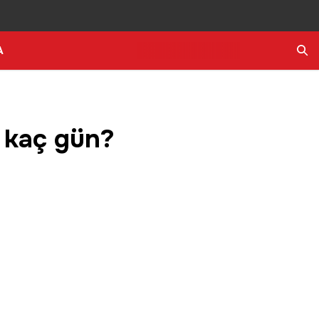
A
Ara
si kaç gün?