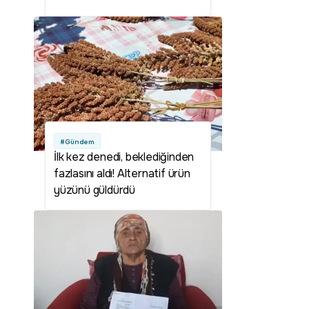
ceza!
#Gündem
İlk kez denedi, beklediğinden
fazlasını aldı! Alternatif ürün
yüzünü güldürdü