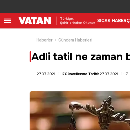
Türkiye,
SICAK HABER
Ç
Şehirlerinden Okunur
Haberler
Gündem Haberleri
Adli tatil ne zaman b
27.07.2021 - 11:17
Güncellenme Tarihi:
27.07.2021 - 11:17