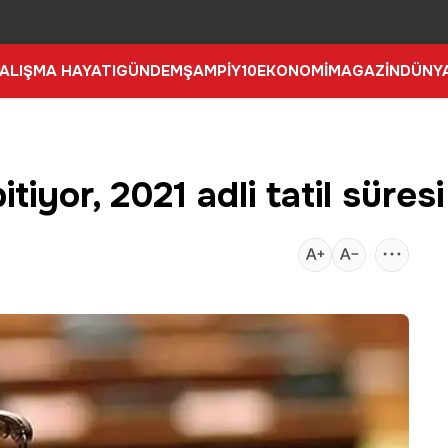
ALIŞMA HAYATI
GÜNDEM
ŞAMPİY10
EKONOMİ
MAGAZİN
DÜNY
itiyor, 2021 adli tatil süre