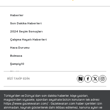
Haberler
Son Dakika Haberleri
2024 Seçim Sonuçları
Çalışma Hayatı Haberleri
Hava Durumu
Bulmaca
Şampiy10
Fikstür
BİZİ TAKİP EDİN
Puan Durumu
Gündem Haberleri
Türkiye'den ve Dünya’dan son dakika haberler, köşe yazıları,
Yaşam Haberleri
magazinden siyasete, spordan seyahate bütün konuların tek adresi
https://www.gazetevatan.com/ ; Gazetevatan.com haber içerikleri izin
Ekonomi Haberleri
alınmadan, kaynak gösterilerek dahi iktibas edilemez, kanuna aykırı ve