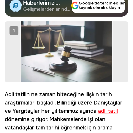
Haberlerimizi
Google’da tercih edilen
kaynak olarak ekleyin
Google'da Takip
Gelişmelerden anında
haberdar olun.
Edin
1
Adli tatilin ne zaman biteceğine ilişkin tarih
araştırmaları başladı. Bilindiği üzere Danıştaylar
ve Yargıtaylar her yıl temmuz ayında
adli tatil
dönemine giriyor. Mahkemelerde işi olan
vatandaşlar tam tarihi öğrenmek için arama