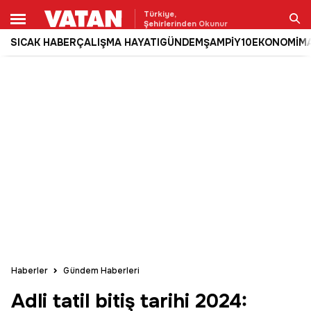
Türkiye,
Şehirlerinden Okunur
SICAK HABER
ÇALIŞMA HAYATI
GÜNDEM
ŞAMPİY10
EKONOMİ
M
Ara
Haberler
Gündem Haberleri
Adli tatil bitiş tarihi 2024: