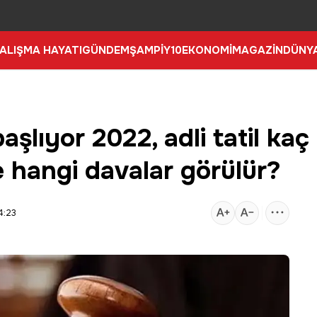
ALIŞMA HAYATI
GÜNDEM
ŞAMPİY10
EKONOMİ
MAGAZİN
DÜNY
aşlıyor 2022, adli tatil kaç
e hangi davalar görülür?
4:23