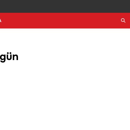
A
Ara
 gün