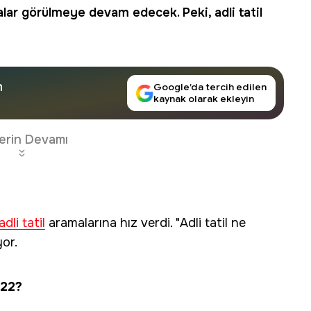
alar görülmeye devam edecek. Peki, adli tatil
n
Google’da tercih edilen
kaynak olarak ekleyin
erin Devamı
adli tatil
aramalarına hız verdi. "Adli tatil ne
yor.
022?