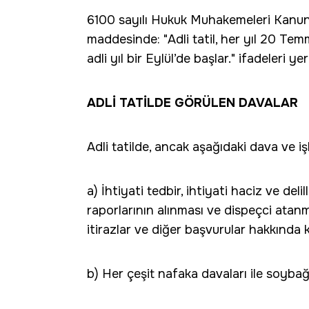
6100 sayılı Hukuk Muhakemeleri Kanunu'n
maddesinde: "Adli tatil, her yıl 20 Tem
adli yıl bir Eylül’de başlar." ifadeleri yer
ADLİ TATİLDE GÖRÜLEN DAVALAR
Adli tatilde, ancak aşağıdaki dava ve iş
a) İhtiyati tedbir, ihtiyati haciz ve deli
raporlarının alınması ve dispeçci atanma
itirazlar ve diğer başvurular hakkında k
b) Her çeşit nafaka davaları ile soybağı