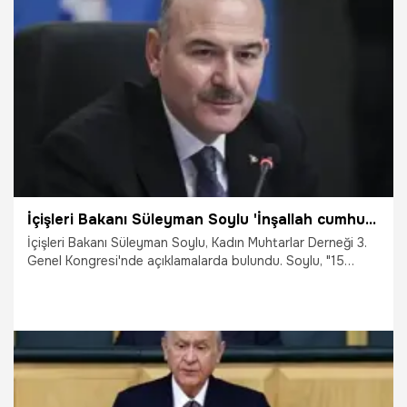
26.10.2021
Gündem
İçişleri Bakanı Süleyman Soylu 'İnşallah cumhurbaşkanımız kızmaz' diyerek anlattı
İçişleri Bakanı Süleyman Soylu, Kadın Muhtarlar Derneği 3.
Genel Kongresi'nde açıklamalarda bulundu. Soylu, "15
Temmuz'a kadar kadın kaymakam sayısı 35'ti, şimdi 85.
Yakında alacaklarımızla birlikte inşallah 100'ü aşacağız. Bu
mülki idare hayatında bir devrimdir. Her birini yapana kadar
canım çıkmaktadır." dedi. Öte yandan Soylu, "Size bir
hikayemi anlatayım mı, İnşallah sayın cumhurbaşkanımız
kızmaz" diyerek 2014 yılı seçimlerindeki bir anısını anlattı.
26.10.2021
Gündem