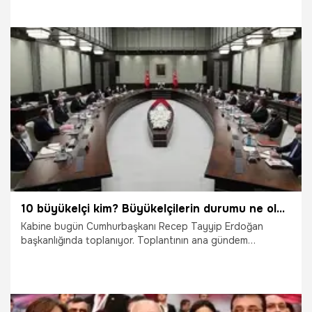
konuşamazken, anayasa bunu bize yasaklamışken, bizim
milletvekillerimize yasaklamışken kalkıp yabancı ülkelerin
büyükelçilerinin yargıya talimat verir bir şekilde 'derhal
serbest bırakılmasının sağlanması' şeklinde bir ifadeyle bir
bildiri kaleme almaları Türkiye'de iç işlerine çok açık ve çok
terbiyesizce bir müdahaledir" dedi.
25.10.2021
Siyaset
10 büyükelçi kim? Büyükelçilerin durumu ne olacak? 10 büyükelçi kabinenin gündeminde!
Kabine bugün Cumhurbaşkanı Recep Tayyip Erdoğan
başkanlığında toplanıyor. Toplantının ana gündem
maddeleri virüs salgını ve 10 büyükelçi ile ilgili gelişmelerin
olması bekleniyor. Cumhurbaşkanı Erdoğan'ın, "İstenmeyen
adam" ilan edeceğiz dediği, Osman Kavala çağrısına imza
atan 10 büyükelçinin durumu da toplantıda ele alınacak.
Peki, 10 büyükelçi kim? 10 büyükelçi hangi ülkelerden?