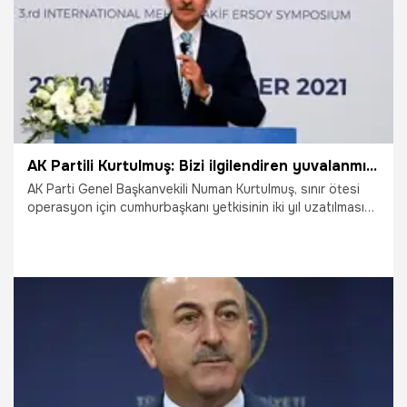
AK Partili Kurtulmuş: Bizi ilgilendiren yuvalanmış terör örgütleri
AK Parti Genel Başkanvekili Numan Kurtulmuş, sınır ötesi
operasyon için cumhurbaşkanı yetkisinin iki yıl uzatılması
hakkında, "Irak ve Suriye bizim komşumuz. Komşumuzun
esenliği, toprak bütünlüğü için orayla ilgileneceğiz ama en
az onun kadar bizi ilgilendiren taraf orada yuvalanmış terör
örgütlerinin, Türkiye'nin bütünlüğüne vermiş olduğu
zarardır" dedi.
28.10.2021
Siyaset