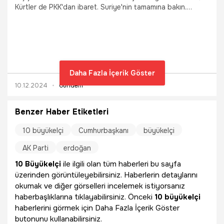
Kürtler de PKK'dan ibaret. Suriye'nin tamamına bakın.
Suriye'de Araplar var, Dürziler var, Kürtler var, Aleviler var,
Sünniler var, birçok unsur var” dedi.
Daha Fazla İçerik Göster
10.12.2024
Gündem
Benzer Haber Etiketleri
10 büyükelçi
Cumhurbaşkanı
büyükelçi
AK Parti
erdoğan
10 Büyükelçi
ile ilgili olan tüm haberleri bu sayfa
üzerinden görüntüleyebilirsiniz. Haberlerin detaylarını
okumak ve diğer görselleri incelemek istiyorsanız
haberbaşlıklarına tıklayabilirsiniz. Önceki
10 büyükelçi
haberlerini görmek için Daha Fazla İçerik Göster
butonunu kullanabilirsiniz.