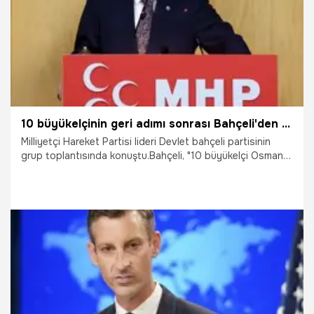
10 büyükelçinin geri adımı sonrası Bahçeli'den sert sözler: Kavala Soros'un kuryesi, Gezi Parkı olaylarının azmettiricisidir
Milliyetçi Hareket Partisi lideri Devlet bahçeli partisinin
grup toplantısında konuştu.Bahçeli, "10 büyükelçi Osman
Kavala'nın serbest bırakılması için açıklama yapmıştır.
Kılıçdaroğlu da aynısını seslendirmiş, İP Başkanı da yeşil ışık
yakmıştır. Kavala Soros'un kuryesi, Gezi Parkı olaylarının
azmettiricisidir." dedi.
26.10.2021
Siyaset