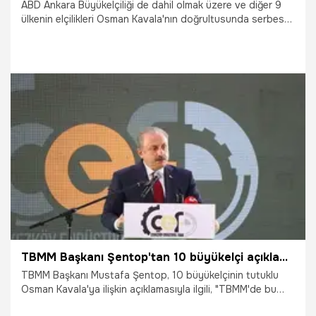
ABD Ankara Büyükelçiliği de dahil olmak üzere ve diğer 9
ülkenin elçilikleri Osman Kavala'nın doğrultusunda serbest
bırakılması çağrısında bulunmuş, Cumhurbaşkanı Erdoğan
da "İstenmeyen adam" ilan edeceğiz açıklaması yapmıştı.
10 büyükelçi ile ilgili 10 ülkenin Ankara büyükelçisi Dışişleri
Bakanlığı'na çağrılmış ve uyarılmıştı. Büyükelçiliklerden geri
adım geldi. ABD'nin Ankara Büyükelçiliği'nin, Twitter
hesabından yapılan açıklamada, " Diplomatik İlişkiler
Hakkındaki Viyana Sözleşmesi'nin 41. maddesine riayet
25.10.2021
Gündem
etmeyi teyit eder." açıklamasını yaptı. Peki, Viyana
Sözleşmesi 41. Madde ne? İşte 10 büyükelçi açıklaması!
TBMM Başkanı Şentop'tan 10 büyükelçi açıklaması
TBMM Başkanı Mustafa Şentop, 10 büyükelçinin tutuklu
Osman Kavala'ya ilişkin açıklamasıyla ilgili, "TBMM'de bu
büyükelçilerin konuşmuş olduğu davayla ilgili