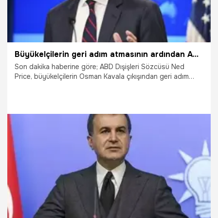
Büyükelçilerin geri adım atmasının ardından ABD'den çok önemli Türkiye açıklaması
Son dakika haberine göre; ABD Dışişleri Sözcüsü Ned
Price, büyükelçilerin Osman Kavala çıkışından geri adım
atmalarının ardından yaptığı açıklamada, "Mevcut büyükelçi
görev süresi boyunca Türkiye'de kalacak. Türkiye ile
birçok konuda ortak çıkarlarımız olduğunu biliyoruz"
ifadeleri kullanıldı
25.10.2021
Dünya