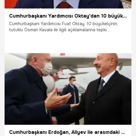
Cumhurbaşkanı Yardımcısı Oktay'dan 10 büyükelçinin açıklamasına tepki
Cumhurbaşkanı Yardımcısı Fuat Oktay, 10 büyükelçinin,
tutuklu Osman Kavala ile ilgili açıklamalarına tepki
göstererek, "Bu diplomatların dertleri gerçekten insan
hakları ve demokrasi olsaydı İsrail'in hapishanelerinde
yıllarca sorgusuz sualsiz tutulan Filistinli gazeteci, yazar
ve siyasetçiler için iki kelam ederlerdi." dedi.
27.10.2021
Siyaset
Cumhurbaşkanı Erdoğan, Aliyev ile arasındaki diyalogu anlattı! 'CHP'li ismi bir daha bu kapıdan içeri sokmam'