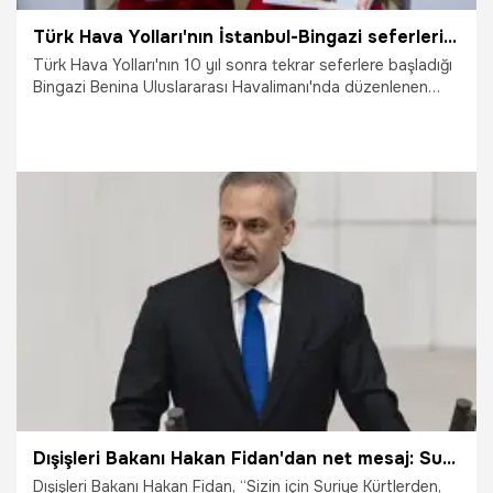
Türk Hava Yolları'nın İstanbul-Bingazi seferleri 10 yıl sonra tekrar başladı
Türk Hava Yolları'nın 10 yıl sonra tekrar seferlere başladığı
Bingazi Benina Uluslararası Havalimanı'nda düzenlenen
törende konuşan THY Genel Müdürü Bilal Ekşi, "Haftada 5
sefer gerçekleştirdiğimiz Trablus seferleriyle birlikte
Libya'da haftalık seferlerimizi 8'e çıkarmış bulunuyoruz.
Önümüzdeki dönemde de hem frekans sayılarımızı hem de
uçtuğumuz nokta sayısını artıracağız" dedi.
14.01.2025
Gündem
Dışişleri Bakanı Hakan Fidan'dan net mesaj: Suriye terör yuvası olmayacak
Dışişleri Bakanı Hakan Fidan, “Sizin için Suriye Kürtlerden,