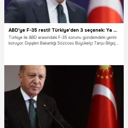
ABD'ye F-35 resti! Türkiye'den 3 seçenek: Ya uçakları verecekler, ya parayı verecekler ya da...
Türkiye ile ABD arasındaki F-35 sorunu gündemdeki yerini
koruyor. Dışişleri Bakanlığı Sözcüsü Büyükelçi Tanju Bilgiç,
ABD ile devam eden F-35 görüşmelerinde üç seçenek
sunduklarını söyledi: Ya bu programa döneceğiz, ya bize
vadedilen uçakları alacağız, ya da paramızı iade edecekler.
Bu çerçevede F-35 için ödediğimiz yaklaşık 1,4 milyar
dolarlık meblağın F-16 modernizasyonu için kullanılması bir
seçenek olarak gündemde.
22.10.2021
Gündem