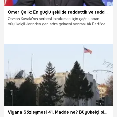
Ömer Çelik: En güçlü şekilde reddettik ve reddedeceğiz
Osman Kavala'nın serbest bırakılması için çağrı yapan
büyükelçiliklerinden geri adım gelmesi sonrası AK Parti'den
peş peşe değerlendirmeler geldi. AK Parti Sözcüsü Ömer
Çelik, "Ülkemizin içişlerine ve egemenlik haklarına karışma
anlamına gelen her beyanı en güçlü şekilde reddettik ve
reddedeceğiz. Cumhurbaşkanımız devletimizin başı olarak
bu duruşu en net ve en güçlü şekilde ortaya koymuştur."
ifadelerini kullandı.
25.10.2021
Siyaset
Viyana Sözleşmesi 41. Madde ne? Büyükelçi olayında son durum!