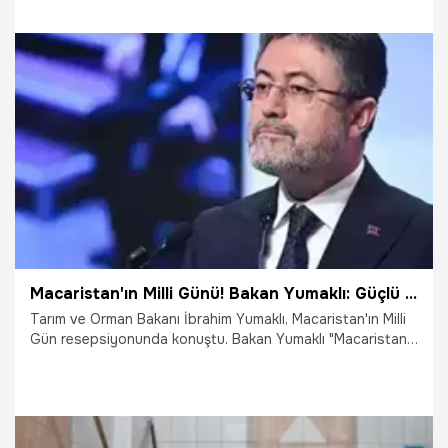
13.03.2014
Arşiv
Macaristan'ın Milli Günü! Bakan Yumaklı: Güçlü destek için samimi teşekkürlerimizi sunuyoruz
Tarım ve Orman Bakanı İbrahim Yumaklı, Macaristan'ın Milli
Gün resepsiyonunda konuştu. Bakan Yumaklı "Macaristan
gönül bağı kurduğumuz bir dost, ortak geleceğe
yürüdüğümüz bir müttefiktir. Türkiye'nin Avrupa Birliği
üyelik sürecine verdiği güçlü destek için samimi
teşekkürlerimizi sunuyoruz" dedi.