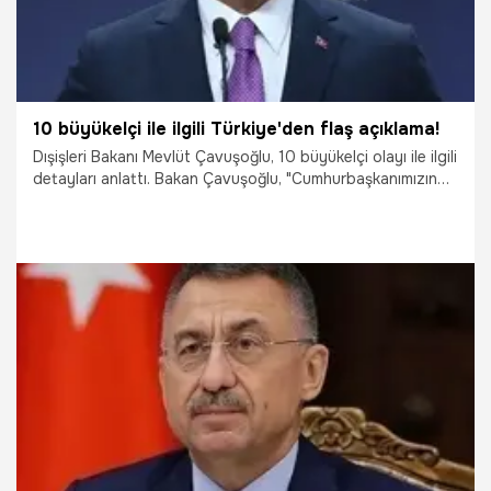
10 büyükelçi ile ilgili Türkiye'den flaş açıklama!
Dışişleri Bakanı Mevlüt Çavuşoğlu, 10 büyükelçi olayı ile ilgili
detayları anlattı. Bakan Çavuşoğlu, "Cumhurbaşkanımızın
Eskişehir konuşmasında sonra bir panik başladı. Ne olacak
diye bize soranlar oldu. Biz Cumhurbaşkanımızın talimatı
sonrası gerekli hazırlıklarımızı yaptık, kabineye sunacaktık."
ifadelerini kullandı.
28.10.2021
Siyaset