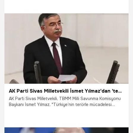
skandal bildirisi ve geri adım atmalarına yönelik soruları
cevapladı. Erdoğan, "Ben nasıl geri adım attım? Ben
taarruzdayım. Benim kitabımda geri adım atmak yok." dedi.
27.10.2021
Siyaset
AK Parti Sivas Milletvekili İsmet Yılmaz'dan 'tezkere' değerlendirmesi
AK Parti Sivas Milletvekili, TBMM Milli Savunma Komisyonu
Başkanı İsmet Yılmaz, "Türkiye’nin terörle mücadelesi
devam ettiği sürece, terörle mücadele eden hükümetimiz;
büyük bir inançla, cesaretle, fedakarlıkla görevlerini yapan
asker, polis, jandarma ve güvenlik korucularımızın yanında
olmayı sürdürecek." dedi.