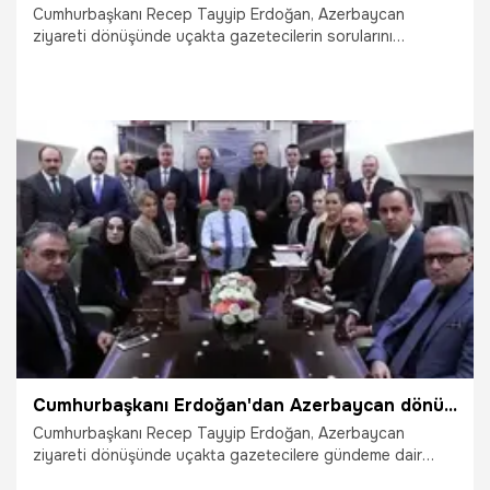
Cumhurbaşkanı Recep Tayyip Erdoğan, Azerbaycan
ziyareti dönüşünde uçakta gazetecilerin sorularını
yanıtladı. '10 büyükelçi' gerilimiyle ilgili konuşan Erdoğan,
CHP Genel Başkan Başdanışmanı Ünal Çeviköz'e tepki
gösterdi. Erdoğan, "İlham Bey’le konuşurken o bile 'Ben bu
adamı bir daha bu kapıdan içeri sokmam' dedi." ifadelerini
kullandı.
27.10.2021
Siyaset
Cumhurbaşkanı Erdoğan'dan Azerbaycan dönüşü çarpıcı mesajlar: Benim kitabımda geri adım atmak yok...
Cumhurbaşkanı Recep Tayyip Erdoğan, Azerbaycan
ziyareti dönüşünde uçakta gazetecilere gündeme dair
önemli açıklamalarda bulundu. Erdoğan büyükleçilerin