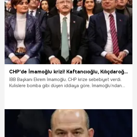
Büyükelçilerin durumu ne olacak? İşte son gelişmeler...
25.10.2021
Gündem
CHP'de İmamoğlu krizi! Kaftancıoğlu, Kılıçdaroğlu...
İBB Başkanı Ekrem İmamoğlu, CHP krize sebebiyet verdi.
Kulislere bomba gibi düşen iddiaya göre, İmamoğlu’ndan
rahatsız olanlar kervanına Canan Kaftancıoğlu da eklenmiş
durumda. Ankara’da CHP lideri Kemal Kılıçdaroğlu ile yaptığı
görüşmede "Kimseyi dinlemiyor, tek başına hareket ediyor"
dediği parti kulislerinde konuşuluyor.
22.10.2021
Siyaset