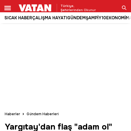
Türkiye,
Şehirlerinden Okunur
SICAK HABER
ÇALIŞMA HAYATI
GÜNDEM
ŞAMPİY10
EKONOMİ
M
Ara
Haberler
Gündem Haberleri
Yargıtay'dan flaş "adam ol"