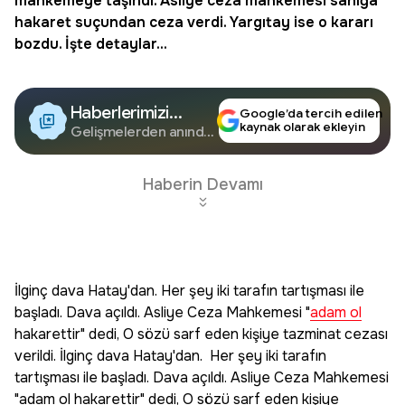
mahkemeye taşındı. Asliye ceza mahkemesi sanığa
hakaret suçundan ceza verdi. Yargıtay ise o kararı
bozdu. İşte detaylar...
Haberlerimizi
Google’da tercih edilen
kaynak olarak ekleyin
Google'da Takip
Gelişmelerden anında
haberdar olun.
Edin
Haberin Devamı
İlginç dava Hatay'dan. Her şey iki tarafın tartışması ile
başladı. Dava açıldı. Asliye Ceza Mahkemesi "
adam ol
hakarettir" dedi, O sözü sarf eden kişiye tazminat cezası
verildi. İlginç dava Hatay'dan. Her şey iki tarafın
tartışması ile başladı. Dava açıldı. Asliye Ceza Mahkemesi
"adam ol hakarettir" dedi, O sözü sarf eden kişiye