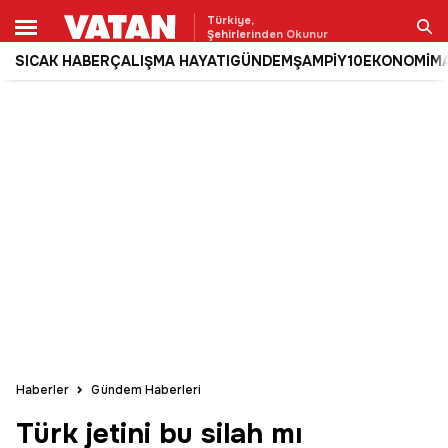
Türkiye,
Şehirlerinden Okunur
SICAK HABER
ÇALIŞMA HAYATI
GÜNDEM
ŞAMPİY10
EKONOMİ
M
Ara
Haberler
Gündem Haberleri
Türk jetini bu silah mı