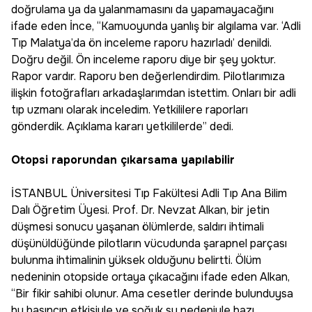
doğrulama ya da yalanmamasını da yapamayacağını
ifade eden İnce, “Kamuoyunda yanlış bir algılama var. ‘Adli
Tıp Malatya’da ön inceleme raporu hazırladı’ denildi.
Doğru değil. Ön inceleme raporu diye bir şey yoktur.
Rapor vardır. Raporu ben değerlendirdim. Pilotlarımıza
ilişkin fotoğrafları arkadaşlarımdan istettim. Onları bir adli
tıp uzmanı olarak inceledim. Yetkililere raporları
gönderdik. Açıklama kararı yetkililerde” dedi.
Otopsi raporundan çıkarsama yapılabilir
İSTANBUL Üniversitesi Tıp Fakültesi Adli Tıp Ana Bilim
Dalı Öğretim Üyesi. Prof. Dr. Nevzat Alkan, bir jetin
düşmesi sonucu yaşanan ölümlerde, saldırı ihtimali
düşünüldüğünde pilotların vücudunda şarapnel parçası
bulunma ihtimalinin yüksek olduğunu belirtti. Ölüm
nedeninin otopside ortaya çıkacağını ifade eden Alkan,
“Bir fikir sahibi olunur. Ama cesetler derinde bulunduysa
bu basıncın etkisiyle ve soğuk su nedeniyle bazı