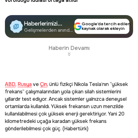
vurulduğu iddiası ortaya atıldı
Haberlerimizi
Google’da tercih edilen
kaynak olarak ekleyin
Google'da Takip
Gelişmelerden anında
haberdar olun.
Edin
Haberin Devamı
ABD
,
Rusya
ve
Çin
, ünlü fizikçi Nikola Tesla’nın “yüksek
frekans” çalışmalarından yola çıkan silah sistemlerini
yıllardır test ediyor. Ancak sistemler yalnızca deneysel
ortamlarda kullanıldı. Yüksek frekansın uzun menzilde
kullanılabilmesi çok yüksek enerji gerektiriyor. Yani 20
kilometredeki uçağa karadan yüksek frekans
gönderilebilmesi çok güç. (Habertürk)