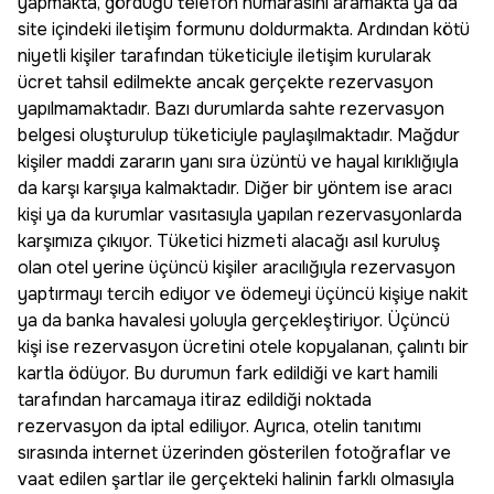
yapmakta, gördüğü telefon numarasını aramakta ya da
site içindeki iletişim formunu doldurmakta. Ardından kötü
niyetli kişiler tarafından tüketiciyle iletişim kurularak
ücret tahsil edilmekte ancak gerçekte rezervasyon
yapılmamaktadır. Bazı durumlarda sahte rezervasyon
belgesi oluşturulup tüketiciyle paylaşılmaktadır. Mağdur
kişiler maddi zararın yanı sıra üzüntü ve hayal kırıklığıyla
da karşı karşıya kalmaktadır. Diğer bir yöntem ise aracı
kişi ya da kurumlar vasıtasıyla yapılan rezervasyonlarda
karşımıza çıkıyor. Tüketici hizmeti alacağı asıl kuruluş
olan otel yerine üçüncü kişiler aracılığıyla rezervasyon
yaptırmayı tercih ediyor ve ödemeyi üçüncü kişiye nakit
ya da banka havalesi yoluyla gerçekleştiriyor. Üçüncü
kişi ise rezervasyon ücretini otele kopyalanan, çalıntı bir
kartla ödüyor. Bu durumun fark edildiği ve kart hamili
tarafından harcamaya itiraz edildiği noktada
rezervasyon da iptal ediliyor. Ayrıca, otelin tanıtımı
sırasında internet üzerinden gösterilen fotoğraflar ve
vaat edilen şartlar ile gerçekteki halinin farklı olmasıyla