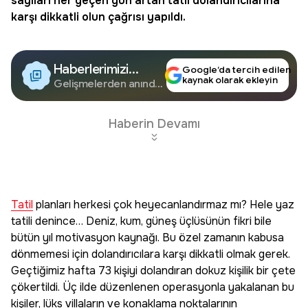
sayıları her geçen gün artan
tatil
dolandırıcılarına
karşı dikkatli olun çağrısı yapıldı.
Haberlerimizi
Google’da tercih edilen
kaynak olarak ekleyin
Google'da Takip
Gelişmelerden anında
haberdar olun.
Edin
Haberin Devamı
Tatil
planları herkesi çok heyecanlandırmaz mı? Hele yaz
tatili denince… Deniz, kum, güneş üçlüsünün fikri bile
bütün yıl motivasyon kaynağı. Bu özel zamanın kabusa
dönmemesi için dolandırıcılara karşı dikkatli olmak gerek.
Geçtiğimiz hafta 73 kişiyi dolandıran dokuz kişilik bir çete
çökertildi. Üç ilde düzenlenen operasyonla yakalanan bu
kişiler, lüks villaların ve konaklama noktalarının