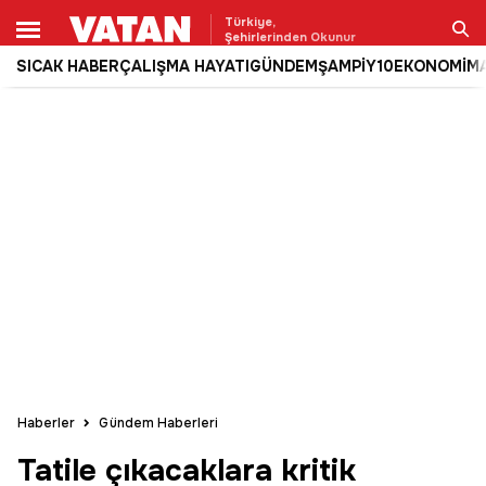
Türkiye,
Şehirlerinden Okunur
SICAK HABER
ÇALIŞMA HAYATI
GÜNDEM
ŞAMPİY10
EKONOMİ
M
Ara
Haberler
Gündem Haberleri
Tatile çıkacaklara kritik