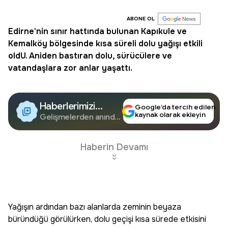
ABONE OL
Edirne
'nin sınır hattında bulunan
Kapıkule
ve
Kemalköy bölgesinde kısa süreli
dolu yağışı
etkili
oldU. Aniden bastıran dolu, sürücülere ve
vatandaşlara zor anlar yaşattı.
Haberlerimizi
Google’da tercih edilen
kaynak olarak ekleyin
Google'da Takip
Gelişmelerden anında
haberdar olun.
Edin
Haberin Devamı
Yağışın ardından bazı alanlarda zeminin beyaza
büründüğü görülürken, dolu geçişi kısa sürede etkisini