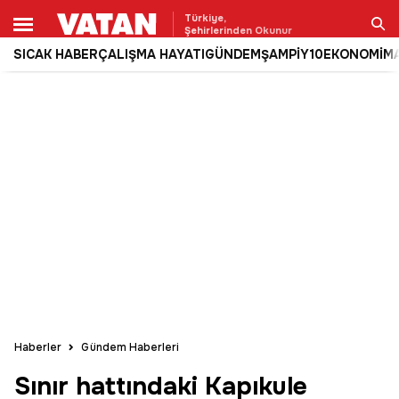
Türkiye,
Şehirlerinden Okunur
SICAK HABER
ÇALIŞMA HAYATI
GÜNDEM
ŞAMPİY10
EKONOMİ
M
Ara
Haberler
Gündem Haberleri
Sınır hattındaki Kapıkule