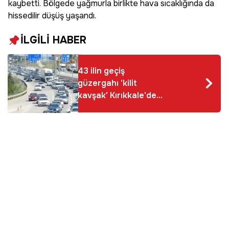
kaybetti. Bölgede yağmurla birlikte hava sıcaklığında da
hissedilir düşüş yaşandı.
İLGİLİ HABER
43 ilin geçiş
güzergahı 'kilit
kavşak' Kırıkkale'den
bayram tatilinde 1,5
milyon araç geçti