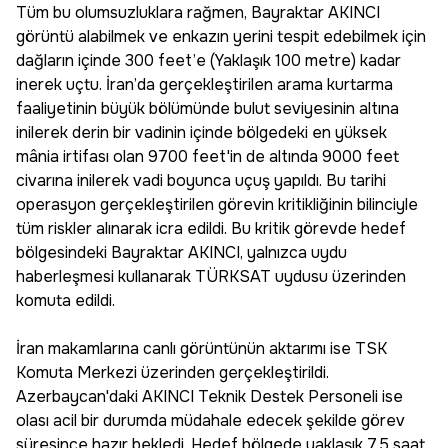
Tüm bu olumsuzluklara rağmen, Bayraktar AKINCI
görüntü alabilmek ve enkazın yerini tespit edebilmek için
dağların içinde 300 feet’e (Yaklaşık 100 metre) kadar
inerek uçtu. İran’da gerçekleştirilen arama kurtarma
faaliyetinin büyük bölümünde bulut seviyesinin altına
inilerek derin bir vadinin içinde bölgedeki en yüksek
mânia irtifası olan 9700 feet'in de altında 9000 feet
civarına inilerek vadi boyunca uçuş yapıldı. Bu tarihi
operasyon gerçekleştirilen görevin kritikliğinin bilinciyle
tüm riskler alınarak icra edildi. Bu kritik görevde hedef
bölgesindeki Bayraktar AKINCI, yalnızca uydu
haberleşmesi kullanarak TÜRKSAT uydusu üzerinden
komuta edildi.
İran makamlarına canlı görüntünün aktarımı ise TSK
Komuta Merkezi üzerinden gerçekleştirildi.
Azerbaycan'daki AKINCI Teknik Destek Personeli ise
olası acil bir durumda müdahale edecek şekilde görev
süresince hazır bekledi. Hedef bölgede yaklaşık 7.5 saat