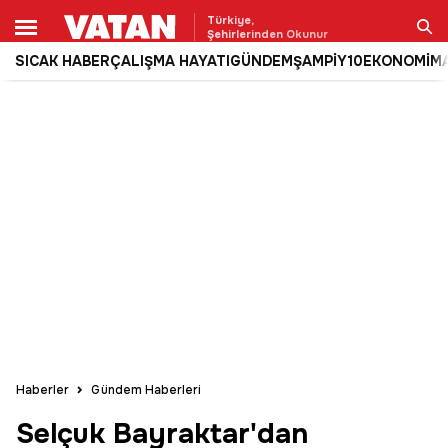
Türkiye,
Şehirlerinden Okunur
SICAK HABER
ÇALIŞMA HAYATI
GÜNDEM
ŞAMPİY10
EKONOMİ
M
Ara
Haberler
Gündem Haberleri
Selçuk Bayraktar'dan