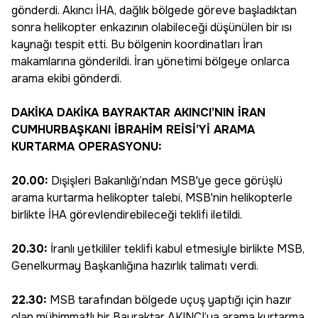
gönderdi. Akıncı İHA, dağlık bölgede göreve başladıktan
sonra helikopter enkazının olabileceği düşünülen bir ısı
kaynağı tespit etti. Bu bölgenin koordinatları İran
makamlarına gönderildi. İran yönetimi bölgeye onlarca
arama ekibi gönderdi.
DAKİKA DAKİKA BAYRAKTAR AKINCI’NIN İRAN
CUMHURBAŞKANI İBRAHİM REİSİ’Yİ ARAMA
KURTARMA OPERASYONU:
20.00:
Dışişleri Bakanlığı’ndan MSB'ye gece görüşlü
arama kurtarma helikopter talebi, MSB'nin helikopterle
birlikte İHA görevlendirebileceği teklifi iletildi.
20.30:
İranlı yetkililer teklifi kabul etmesiyle birlikte MSB,
Genelkurmay Başkanlığına hazırlık talimatı verdi.
22.30:
MSB tarafından bölgede uçuş yaptığı için hazır
olan mühimmatlı bir Bayraktar AKINCI’ya arama kurtarma