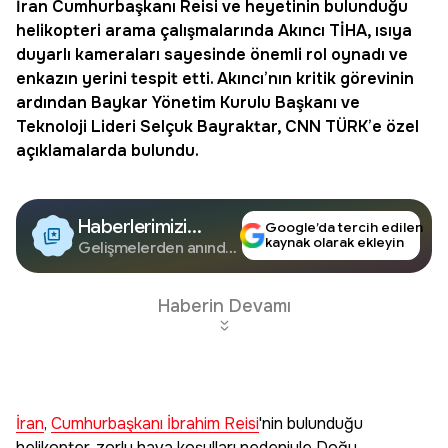
İran
Cumhurbaşkanı Reisi ve heyetinin bulunduğu
helikopteri arama çalışmalarında
Akıncı
TİHA
, ısıya
duyarlı kameraları sayesinde önemli rol oynadı ve
enkazın yerini tespit etti. Akıncı’nın kritik görevinin
ardından Baykar Yönetim Kurulu Başkanı ve
Teknoloji Lideri
Selçuk Bayraktar
, CNN TÜRK’e özel
açıklamalarda bulundu.
Haberlerimizi
Google’da tercih edilen
kaynak olarak ekleyin
Google'da Takip
Gelişmelerden anında
haberdar olun.
Edin
Haberin Devamı
İran
,
Cumhurbaşkanı İbrahim Reisi
'nin bulunduğu
helikopter, zorlu hava koşulları nedeniyle Doğu