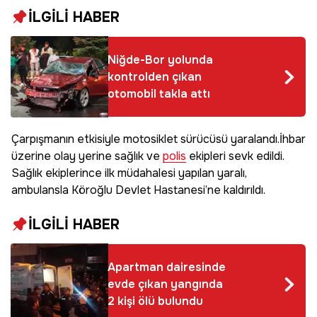
İLGİLİ HABER
Niğde-Bor yolunda
kontrolden çıkan
otomobil takla attı
Çarpışmanın etkisiyle motosiklet sürücüsü yaralandı.İhbar
üzerine olay yerine sağlık ve
polis
ekipleri sevk edildi.
Sağlık ekiplerince ilk müdahalesi yapılan yaralı,
ambulansla Köroğlu Devlet Hastanesi’ne kaldırıldı.
İLGİLİ HABER
Apartman dairesinde
evde çıkan yangında
2 kişi ölü bulundu