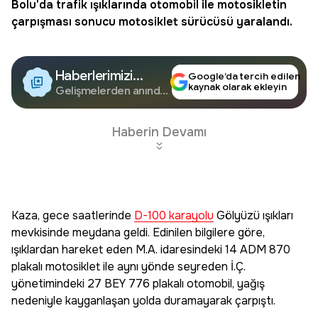
Bolu
'da trafik ışıklarında otomobil ile motosikletin
çarpışması sonucu motosiklet sürücüsü yaralandı.
Haberlerimizi
Google’da tercih edilen
kaynak olarak ekleyin
Google'da Takip
Gelişmelerden anında
haberdar olun.
Edin
Haberin Devamı
Kaza, gece saatlerinde
D-100 karayolu
Gölyüzü ışıkları
mevkisinde meydana geldi. Edinilen bilgilere göre,
ışıklardan hareket eden M.A. idaresindeki 14 ADM 870
plakalı motosiklet ile aynı yönde seyreden İ.Ç.
yönetimindeki 27 BEY 776 plakalı otomobil, yağış
nedeniyle kayganlaşan yolda duramayarak çarpıştı.