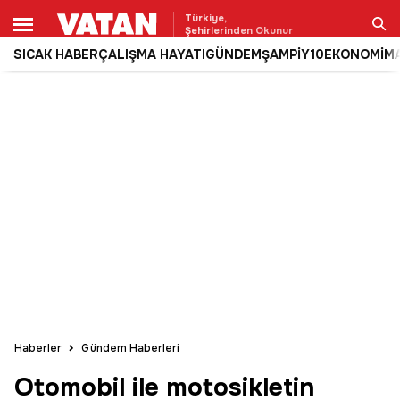
Türkiye,
Şehirlerinden Okunur
SICAK HABER
ÇALIŞMA HAYATI
GÜNDEM
ŞAMPİY10
EKONOMİ
M
Ara
Haberler
Gündem Haberleri
Otomobil ile motosikletin