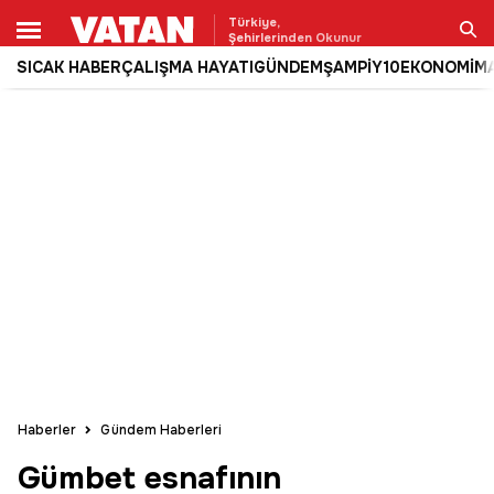
Türkiye,
Şehirlerinden Okunur
SICAK HABER
ÇALIŞMA HAYATI
GÜNDEM
ŞAMPİY10
EKONOMİ
M
Ara
Haberler
Gündem Haberleri
Gümbet esnafının