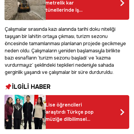
metrelik kar
tünellerinde iş
makinesi içinde
kayboldu
Çalışmalar sırasında kazı alanında tarihi doku niteliği
taşıyan bir lahitin ortaya çıkması, turizm sezonu
öncesinde tamamlanması planlanan projede gecikmeye
neden oldu. Çalışmaların yeniden başlamasıyla birlikte
bazı esnafların ‘turizm sezonu başladı’ ve ‘kazma
vurdurmayız’ şeklindeki tepkileri nedeniyle sahada
gerginlik yaşandı ve çalışmalar bir süre durduruldu.
İLGİLİ HABER
Lise öğrencileri
araştırdı Türkçe pop
müziğe dilbilimsel
analiz geldi