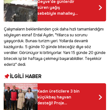
Geyve'de günlerdir
süren yağış
sebebiyle mahalleye
giden yollar çöktü
Çalışmaların beklenilenden çok daha hızlı tamamlandığını
söyleyen esnaf Erdal Aydın, "Yıllarca su sorunu
yaşıyorduk. Bunası turizm yeri. Yollarda devamlı
kazılıyordu. 5 günde 10 günde biteceğiz diye söz
verdiler. Görünüyor ki bitiriyorlar. Yani 15 günde 20 günde
bitecek işi bir haftaya çekmeyi başarabildiler. Teşekkür
ederiz" dedi.
İLGİLİ HABER
Kadın üreticilere 3 bin
küçükbaş hayvan
desteği! Proje
kapsamında