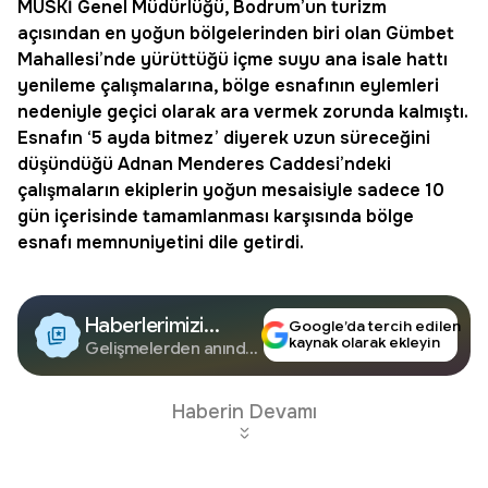
MUSKİ
Genel Müdürlüğü,
Bodrum
’un
turizm
açısından en yoğun bölgelerinden biri olan
Gümbet
Mahallesi’nde yürüttüğü içme suyu ana isale hattı
yenileme çalışmalarına, bölge esnafının eylemleri
nedeniyle geçici olarak ara vermek zorunda kalmıştı.
Esnafın ‘5 ayda bitmez’ diyerek uzun süreceğini
düşündüğü
Adnan Menderes Caddesi
’ndeki
çalışmaların ekiplerin yoğun mesaisiyle sadece 10
gün içerisinde tamamlanması karşısında bölge
esnafı memnuniyetini dile getirdi.
Haberlerimizi
Google’da tercih edilen
kaynak olarak ekleyin
Google'da Takip
Gelişmelerden anında
haberdar olun.
Edin
Haberin Devamı