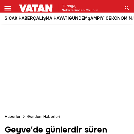
Türkiye,
Şehirlerinden Okunur
SICAK HABER
ÇALIŞMA HAYATI
GÜNDEM
ŞAMPİY10
EKONOMİ
M
Ara
Haberler
Gündem Haberleri
Geyve'de günlerdir süren