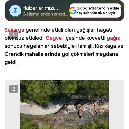
Haberlerimizi
Google’da tercih edilen
kaynak olarak ekleyin
Google'da Takip
Gelişmelerden anında
haberdar olun.
Edin
Sakarya
genelinde etkili olan yağışlar hayatı
1
olumsuz etkiledi.
Geyve
ilçesinde kuvvetli
yağış
sonucu heyelanlar sebebiyle Kamışlı, Kızılkaya ve
Örencik mahallelerinde yol çökmeleri meydana
geldi.
2