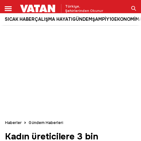
Türkiye,
Şehirlerinden Okunur
SICAK HABER
ÇALIŞMA HAYATI
GÜNDEM
ŞAMPİY10
EKONOMİ
M
Ara
Haberler
Gündem Haberleri
Kadın üreticilere 3 bin