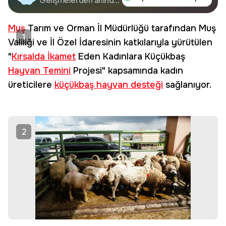
Google'da Takip
Gelişmelerden anında
haberdar olun.
Edin
Muş
Tarım ve Orman İl Müdürlüğü tarafından Muş
1
Valiliği ve İl Özel İdaresinin katkılarıyla yürütülen
"
Kırsalda İkamet
Eden Kadınlara Küçükbaş
Hayvan Temini
Projesi" kapsamında kadın
üreticilere
küçükbaş hayvan desteği
sağlanıyor.
2