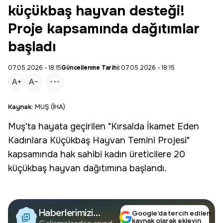
küçükbaş hayvan desteği!
Proje kapsamında dağıtımlar
başladı
07.05.2026 - 18:15
Güncellenme Tarihi:
07.05.2026 - 18:15
Kaynak:
MUŞ (İHA)
Muş
'ta hayata geçirilen "
Kırsalda İkamet
Eden
Kadınlara Küçükbaş
Hayvan Temini
Projesi"
kapsamında hak sahibi kadın üreticilere 20
küçükbaş hayvan dağıtımına başlandı.
Haberlerimizi
Google’da tercih edilen
kaynak olarak ekleyin