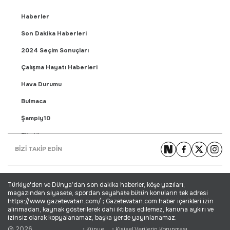
Haberler
Son Dakika Haberleri
2024 Seçim Sonuçları
Çalışma Hayatı Haberleri
Hava Durumu
Bulmaca
Şampiy10
Fikstür
BİZİ TAKİP EDİN
Puan Durumu
Gündem Haberleri
Türkiye'den ve Dünya’dan son dakika haberler, köşe yazıları,
Yaşam Haberleri
magazinden siyasete, spordan seyahate bütün konuların tek adresi
https://www.gazetevatan.com/ ; Gazetevatan.com haber içerikleri izin
Ekonomi Haberleri
alınmadan, kaynak gösterilerek dahi iktibas edilemez, kanuna aykırı ve
izinsiz olarak kopyalanamaz, başka yerde yayınlanamaz.
Dünya Haberleri
© 2026
• Künye
• Kişisel Verilerin Korunması