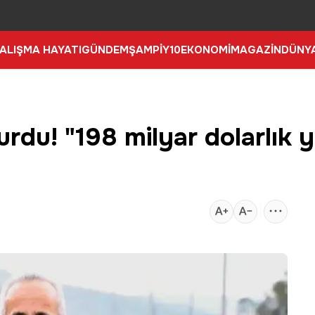
ALIŞMA HAYATI
GÜNDEM
ŞAMPİY10
EKONOMİ
MAGAZİN
DÜNY
du! "198 milyar dolarlık y
8