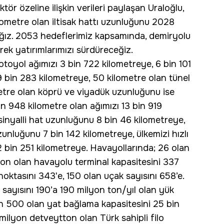
ör özeline ilişkin verileri paylaşan Uraloğlu,
lometre olan iltisak hattı uzunluğunu 2028
ağız. 2053 hedeflerimiz kapsamında, demiryolu
rek yatırımlarımızı sürdüreceğiz.
otoyol ağımızı 3 bin 722 kilometreye, 6 bin 101
 bin 283 kilometreye, 50 kilometre olan tünel
etre olan köprü ve viyadük uzunluğunu ise
in 948 kilometre olan ağımızı 13 bin 919
sinyalli hat uzunluğunu 8 bin 46 kilometreye,
zunluğunu 7 bin 142 kilometreye, ülkemizi hızlı
2 bin 251 kilometreye. Havayollarında; 26 olan
lyon olan havayolu terminal kapasitesini 337
oktasını 343'e, 150 olan uçak sayısını 658’e.
n sayısını 190’a 190 milyon ton/yıl olan yük
in 500 olan yat bağlama kapasitesini 25 bin
 milyon detveytton olan Türk sahipli filo