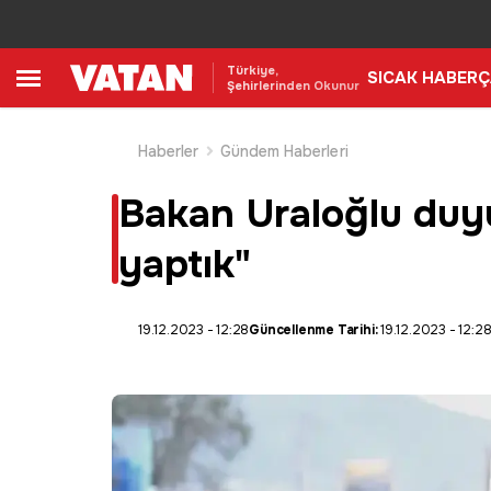
Türkiye,
SICAK HABER
Ç
Şehirlerinden Okunur
Haberler
Gündem Haberleri
Bakan Uraloğlu duyur
yaptık"
19.12.2023 - 12:28
Güncellenme Tarihi:
19.12.2023 - 12:2