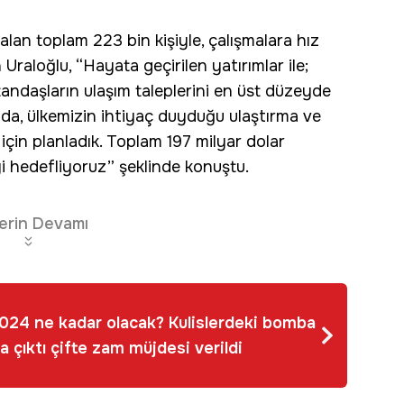
lan toplam 223 bin kişiyle, çalışmalara hız
raloğlu, “Hayata geçirilen yatırımlar ile;
tandaşların ulaşım taleplerini en üst düzeyde
mda, ülkemizin ihtiyaç duyduğu ulaştırma ve
 için planladık. Toplam 197 milyar dolar
yi hedefliyoruz” şeklinde konuştu.
erin Devamı
2024 ne kadar olacak? Kulislerdeki bomba
a çıktı çifte zam müjdesi verildi