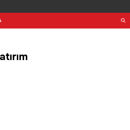
A
Ara
atırım