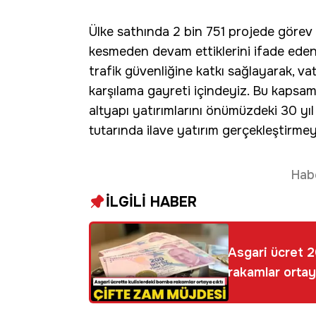
Ülke sathında 2 bin 751 projede görev a
kesmeden devam ettiklerini ifade eden U
trafik güvenliğine katkı sağlayarak, va
karşılama gayreti içindeyiz. Bu kapsa
altyapı yatırımlarını önümüzdeki 30 yıl
tutarında ilave yatırım gerçekleştirme
Hab
İLGİLİ HABER
Asgari ücret 
rakamlar ortay