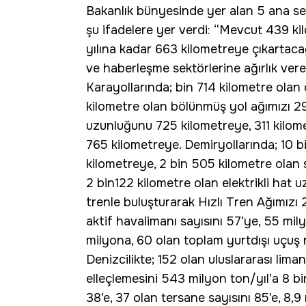
Bakanlık bünyesinde yer alan 5 ana sekt
şu ifadelere yer verdi: “Mevcut 439 ki
yılına kadar 663 kilometreye çıkartac
ve haberleşme sektörlerine ağırlık vere
Karayollarında; bin 714 kilometre olan 
kilometre olan bölünmüş yol ağımızı 29
uzunluğunu 725 kilometreye, 311 kilom
765 kilometreye. Demiryollarında; 10 b
kilometreye, 2 bin 505 kilometre olan 
2 bin122 kilometre olan elektrikli hat u
trenle buluşturarak Hızlı Tren Ağımızı 
aktif havalimanı sayısını 57’ye, 55 mi
milyona, 60 olan toplam yurtdışı uçuş n
Denizcilikte; 152 olan uluslararası lima
elleçlemesini 543 milyon ton/yıl’a 8 b
38’e, 37 olan tersane sayısını 85’e, 8,9