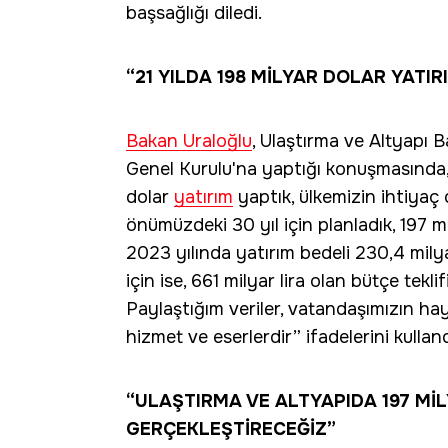
başsağlığı diledi.
“21 YILDA 198 MİLYAR DOLAR YATIR
Bakan Uraloğlu
, Ulaştırma ve Altyapı 
Genel Kurulu'na yaptığı konuşmasında,
dolar
yatırım
yaptık, ülkemizin ihtiyaç 
önümüzdeki 30 yıl için planladık, 197 mi
2023 yılında yatırım bedeli 230,4 milya
için ise, 661 milyar lira olan bütçe teklif
Paylaştığım veriler, vatandaşımızın hay
hizmet ve eserlerdir” ifadelerini kulland
“ULAŞTIRMA VE ALTYAPIDA 197 MİL
GERÇEKLEŞTİRECEĞİZ”