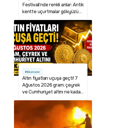
Festivali’nde renkli anlar: Antik
kentte uçurtmalar gökyüzünü
süsledi
#Ekonomi
Altın fiyatları uçuşa geçti! 7
Ağustos 2026 gram, çeyrek
ve Cumhuriyet altını ne kadar
oldu?