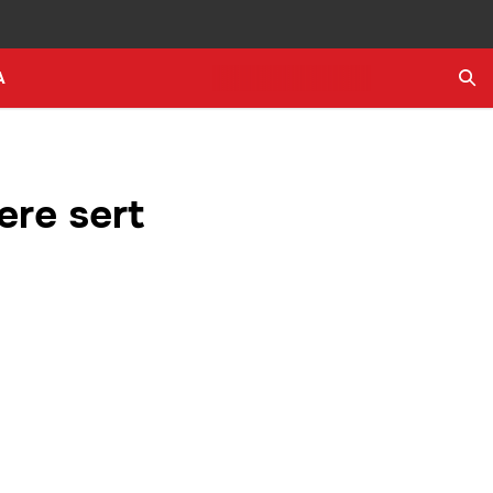
A
Ara
ere sert