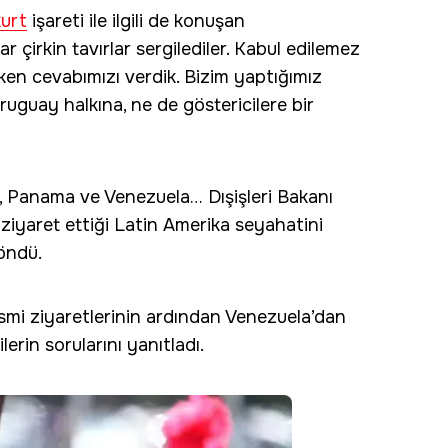
urt
işareti ile ilgili de konuşan
r çirkin tavırlar sergilediler. Kabul edilemez
ken cevabımızı verdik. Bizim yaptığımız
uguay halkına, ne de göstericilere bir
, Panama ve Venezuela… Dışişleri Bakanı
ziyaret ettiği Latin Amerika seyahatini
öndü.
esmi ziyaretlerinin ardından Venezuela’dan
erin sorularını yanıtladı.