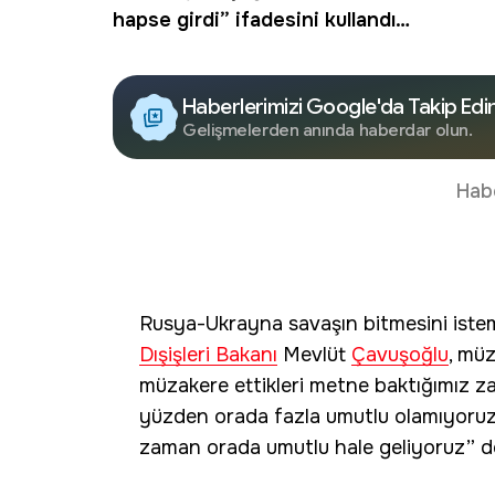
hapse girdi” ifadesini kullandı…
Haberlerimizi Google'da Takip Edi
Gelişmelerden anında haberdar olun.
Hab
Rusya-Ukrayna savaşın bitmesini istem
Dışişleri Bakanı
Mevlüt
Çavuşoğlu
, müz
müzakere ettikleri metne baktığımız z
yüzden orada fazla umutlu olamıyoruz.
zaman orada umutlu hale geliyoruz” d