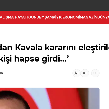
ALIŞMA HAYATI
GÜNDEM
ŞAMPİY10
EKONOMİ
MAGAZİN
DÜNY
n Kavala kararını eleştiril
 kişi hapse girdi…’
06