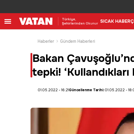
Türkiye,
SICAK HABER
Ç
Şehirlerinden Okunur
Haberler
Gündem Haberleri
Bakan Çavuşoğlu’nda
tepki! ‘Kullandıkları
01.05.2022 - 16:21
Güncellenme Tarihi:
01.05.2022 - 18: