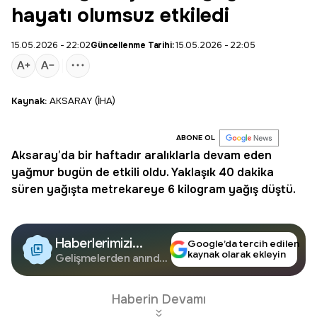
hayatı olumsuz etkiledi
15.05.2026 - 22:02
Güncellenme Tarihi:
15.05.2026 - 22:05
Kaynak:
AKSARAY (İHA)
ABONE OL
Aksaray
’da bir haftadır aralıklarla devam eden
yağmur bugün de etkili oldu. Yaklaşık 40 dakika
süren yağışta metrekareye 6 kilogram yağış düştü.
Haberlerimizi
Google’da tercih edilen
kaynak olarak ekleyin
Google'da Takip
Gelişmelerden anında
haberdar olun.
Edin
Haberin Devamı