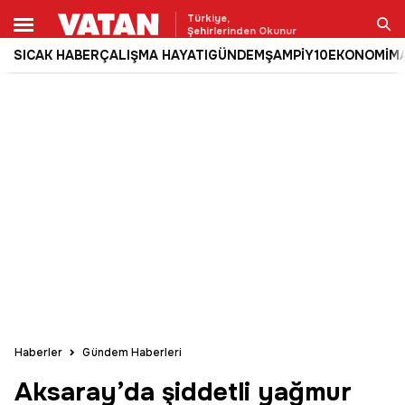
Türkiye,
Şehirlerinden Okunur
SICAK HABER
ÇALIŞMA HAYATI
GÜNDEM
ŞAMPİY10
EKONOMİ
M
Ara
Haberler
Gündem Haberleri
Aksaray’da şiddetli yağmur