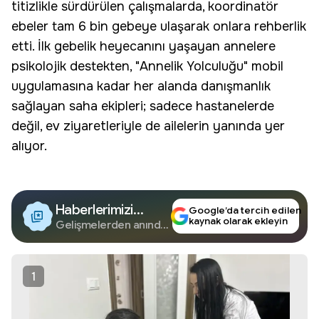
titizlikle sürdürülen çalışmalarda, koordinatör
ebeler tam 6 bin gebeye ulaşarak onlara rehberlik
etti. İlk
gebelik
heyecanını yaşayan annelere
psikolojik destekten, "
Annelik Yolculuğu
" mobil
uygulamasına kadar her alanda danışmanlık
sağlayan saha ekipleri; sadece hastanelerde
değil, ev ziyaretleriyle de ailelerin yanında yer
alıyor.
Haberlerimizi
Google’da tercih edilen
kaynak olarak ekleyin
Google'da Takip
Gelişmelerden anında
haberdar olun.
Edin
1