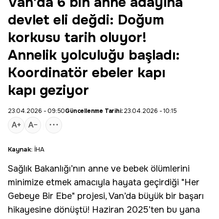
Van'da 6 bin anne adayına
devlet eli değdi: Doğum
korkusu tarih oluyor!
Annelik yolculuğu başladı:
Koordinatör ebeler kapı
kapı geziyor
23.04.2026 - 09:50
Güncellenme Tarihi:
23.04.2026 - 10:15
Kaynak:
İHA
Sağlık
Bakanlığı’nın anne ve bebek ölümlerini
minimize etmek amacıyla hayata geçirdiği "
Her
Gebeye Bir Ebe
" projesi,
Van
’da büyük bir başarı
hikayesine dönüştü! Haziran 2025’ten bu yana