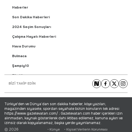
Haberler
Son Dakika Haberleri
2024 Seçim Sonuçları
Çalışma Hayatı Haberleri
Hava Durumu
Bulmaca
Şampiy10
Fikstür
BİZİ TAKİP EDİN
Puan Durumu
Gündem Haberleri
Türkiye'den ve Dünya’dan son dakika haberler, köşe yazıları,
Yaşam Haberleri
magazinden siyasete, spordan seyahate bütün konuların tek adresi
https://www.gazetevatan.com/ ; Gazetevatan.com haber içerikleri izin
Ekonomi Haberleri
alınmadan, kaynak gösterilerek dahi iktibas edilemez, kanuna aykırı ve
izinsiz olarak kopyalanamaz, başka yerde yayınlanamaz.
Dünya Haberleri
© 2026
• Künye
• Kişisel Verilerin Korunması