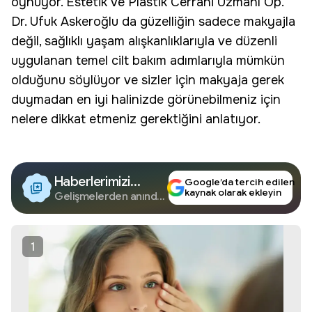
oynuyor. Estetik ve Plastik Cerrahi Uzmanı Op.
Dr. Ufuk Askeroğlu da güzelliğin sadece makyajla
değil, sağlıklı yaşam alışkanlıklarıyla ve düzenli
uygulanan temel cilt bakım adımlarıyla mümkün
olduğunu söylüyor ve sizler için makyaja gerek
duymadan en iyi halinizde görünebilmeniz için
nelere dikkat etmeniz gerektiğini anlatıyor.
Haberlerimizi
Google’da tercih edilen
kaynak olarak ekleyin
Google'da Takip
Gelişmelerden anında
haberdar olun.
Edin
1