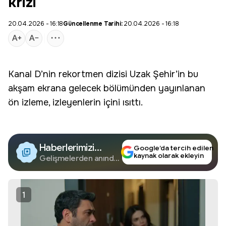
krizi
20.04.2026 - 16:18
Güncellenme Tarihi:
20.04.2026 - 16:18
Kanal D
’nin rekortmen dizisi
Uzak Şehir
’in bu
akşam ekrana gelecek bölümünden yayınlanan
ön izleme, izleyenlerin içini ısıttı.
Haberlerimizi
Google’da tercih edilen
kaynak olarak ekleyin
Google'da Takip
Gelişmelerden anında
haberdar olun.
Edin
1