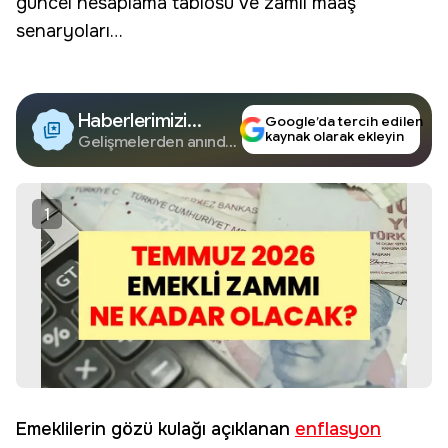
güncel hesaplama tablosu ve zamlı maaş
senaryoları…
Haberlerimizi
Google’da tercih edilen
kaynak olarak ekleyin
Google'da Takip
Gelişmelerden anında
haberdar olun.
Edin
1
Emeklilerin gözü kulağı açıklanan
enflasyon