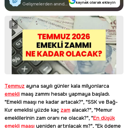
kaynak olarak ekleyin
Google'da Takip
Gelişmelerden anında
haberdar olun.
Edin
1
Temmuz
ayına sayılı günler kala milyonlarca
emekli
maaş zammı hesabı yapmaya başladı.
"Emekli maaşı ne kadar artacak?", "SSK ve Bağ-
Kur emeklisi yüzde kaç
zam
alacak?", "Memur
emeklilerinin zam oranı ne olacak?", "
En düşük
emekli maaşı
yeniden artırılacak mı?", "Ek ödeme