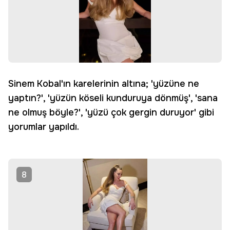
Sinem Kobal'ın karelerinin altına; 'yüzüne ne
yaptın?', 'yüzün köseli kunduruya dönmüş', 'sana
ne olmuş böyle?', 'yüzü çok gergin duruyor' gibi
yorumlar yapıldı.
8