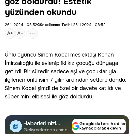
göz doldurdu! Estetik
yüzünden okundu
26.11.2024 - 08:52
Güncellenme Tarihi:
26.11.2024 - 08:52
Ünlü oyuncu
Sinem
Kobal
meslektaşı
Kenan
İmirzalıoğlu ile evlenip iki kız çocuğu dünyaya
getirdi. Bir süredir sadece eşi ve çocuklarıyla
ilgilenen ünlü isim 7 yılın ardından setlere döndü.
Sinem Kobal şimdi de özel bir davete katıldı ve
süper mini elbisesi ile göz doldurdu.
Haberlerimizi
Google’da tercih edilen
kaynak olarak ekleyin
Google'da Takip
Gelişmelerden anında