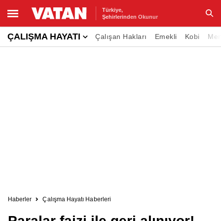
Türkiye,
Şehirlerinden Okunur
ÇALIŞMA HAYATI
Çalışan Hakları
Emekli
Kobi
Me
Ara
Haberler
Çalışma Hayatı Haberleri
Paralar faizi ile geri alınıyor!