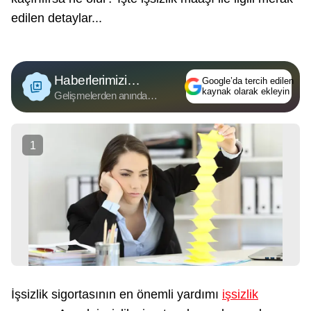
edilen detaylar...
Haberlerimizi
Google’da tercih edilen
kaynak olarak ekleyin
Google'da Takip Edin
Gelişmelerden anında
haberdar olun.
1
İşsizlik sigortasının en önemli yardımı
işsizlik