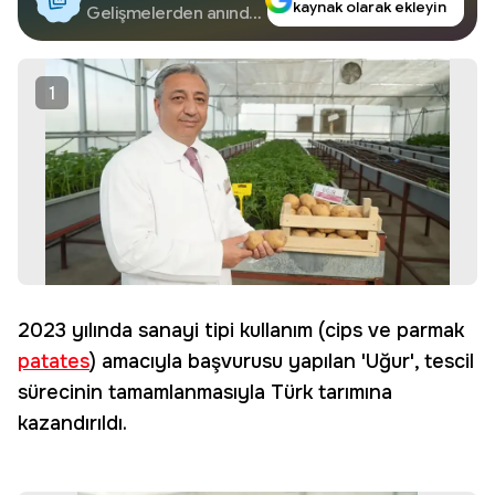
kaynak olarak ekleyin
Google'da Takip
Gelişmelerden anında
haberdar olun.
Edin
1
2023 yılında sanayi tipi kullanım (cips ve parmak
patates
) amacıyla başvurusu yapılan 'Uğur', tescil
sürecinin tamamlanmasıyla Türk tarımına
kazandırıldı.