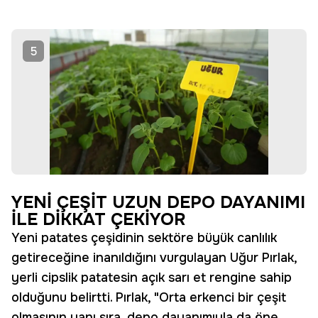
5
YENİ ÇEŞİT UZUN DEPO DAYANIMI
İLE DİKKAT ÇEKİYOR
Yeni patates çeşidinin sektöre büyük canlılık
getireceğine inanıldığını vurgulayan Uğur Pırlak,
yerli cipslik patatesin açık sarı et rengine sahip
olduğunu belirtti. Pırlak, "Orta erkenci bir çeşit
olmasının yanı sıra, depo dayanımıyla da öne