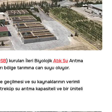
OSB
) kurulan İleri Biyolojik
Atık Su
Arıtma
ları bölge tarımına can suyu oluyor.
e geçilmesi ve su kaynaklarının verimli
reküp su arıtma kapasiteli ve bir üniteli