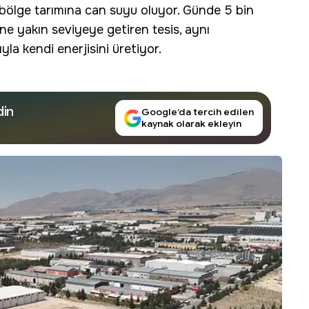
k bölge tarımına can suyu oluyor. Günde 5 bin
ne yakın seviyeye getiren tesis, aynı
yla kendi enerjisini üretiyor.
din
Google’da tercih edilen
kaynak olarak ekleyin