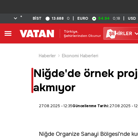
°
13.688
54.94
BİST
0
|
EURO
0,18
|
USD
Türkiye,
ŞE
HİRLER
Şehirlerinden Okunur
Haberler
Ekonomi Haberleri
Niğde'de örnek proje
akmıyor
27.08.2025 - 12:35
Güncellenme Tarihi:
27.08.2025 - 12
Niğde
Organize Sanayi Bölgesi'nde kuru