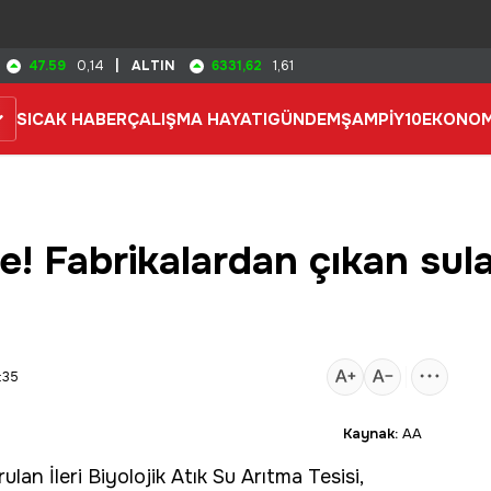
47.59
6331,62
0,14
|
ALTIN
1,61
SICAK HABER
ÇALIŞMA HAYATI
GÜNDEM
ŞAMPİY10
EKONOM
! Fabrikalardan çıkan sula
:35
Kaynak:
AA
lan İleri Biyolojik
Atık Su
Arıtma Tesisi,