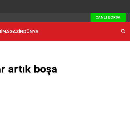
CANLI BORSA
İ
MAGAZİN
DÜNYA
Ara
r artık boşa