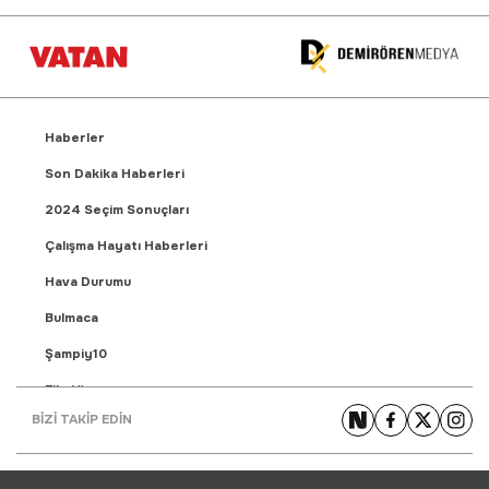
Haberler
Son Dakika Haberleri
2024 Seçim Sonuçları
Çalışma Hayatı Haberleri
Hava Durumu
Bulmaca
Şampiy10
Fikstür
BİZİ TAKİP EDİN
Puan Durumu
Gündem Haberleri