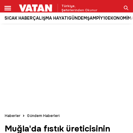
Türkiye,
Şehirlerinden Okunur
SICAK HABER
ÇALIŞMA HAYATI
GÜNDEM
ŞAMPİY10
EKONOMİ
M
Ara
Haberler
Gündem Haberleri
Muğla'da fıstık üreticisinin