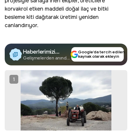
projesiyle sahaya inen ekipler, üreticilere
korvakrol etken maddeli doğal ilaç ve bitki
besleme kiti dağıtarak üretimi yeniden
canlandırıyor.
Haberlerimizi
Google’da tercih edilen
kaynak olarak ekleyin
Google'da Takip
Gelişmelerden anında
haberdar olun.
Edin
1