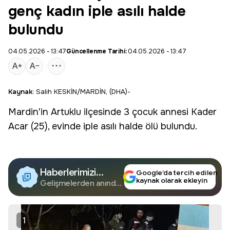
genç kadın iple asılı halde
bulundu
04.05.2026 - 13:47
Güncellenme Tarihi:
04.05.2026 - 13:47
Kaynak:
Salih KESKİN/MARDİN, (DHA)-
Mardin
'in
Artuklu
ilçesinde 3 çocuk annesi Kader
Acar (25), evinde iple asılı halde ölü bulundu.
Haberlerimizi
Google’da tercih edilen
kaynak olarak ekleyin
Google'da Takip
Gelişmelerden anında
haberdar olun.
Edin
1