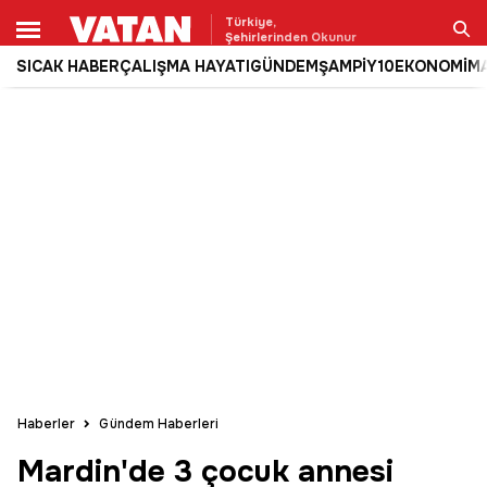
Türkiye,
Şehirlerinden Okunur
SICAK HABER
ÇALIŞMA HAYATI
GÜNDEM
ŞAMPİY10
EKONOMİ
M
Ara
Haberler
Gündem Haberleri
Mardin'de 3 çocuk annesi