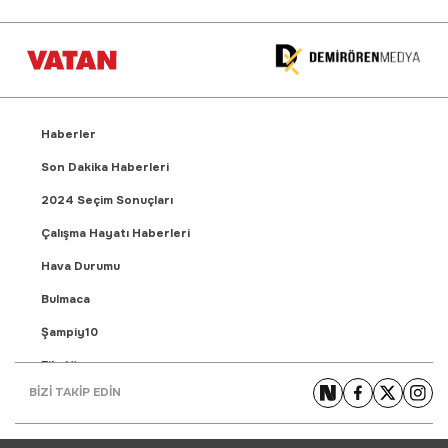
Haberler
Son Dakika Haberleri
2024 Seçim Sonuçları
Çalışma Hayatı Haberleri
Hava Durumu
Bulmaca
Şampiy10
Fikstür
BİZİ TAKİP EDİN
Puan Durumu
Gündem Haberleri