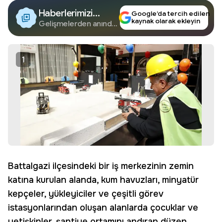
Haberlerimizi
Google’da tercih edilen
kaynak olarak ekleyin
Google'da Takip
Gelişmelerden anında
haberdar olun.
Edin
1
Battalgazi ilçesindeki bir iş merkezinin zemin
katına kurulan alanda, kum havuzları, minyatür
kepçeler, yükleyiciler ve çeşitli görev
istasyonlarından oluşan alanlarda çocuklar ve
yetişkinler, şantiye ortamını andıran düzen