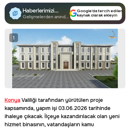
Haberlerimizi
Google’da tercih edilen
kaynak olarak ekleyin
Google'da Takip
Gelişmelerden anında
haberdar olun.
Edin
1
Konya
Valiliği tarafından yürütülen proje
kapsamında, yapım işi 03.06.2026 tarihinde
ihaleye çıkacak. İlçeye kazandırılacak olan yeni
hizmet binasının, vatandaşların kamu