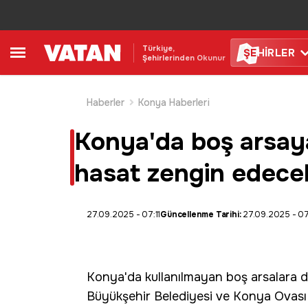
Türkiye,
ŞE
HİRLER
Şehirlerinden Okunur
Haberler
Konya Haberleri
Konya'da boş arsaya
hasat zengin edecek,
27.09.2025 - 07:11
Güncellenme Tarihi:
27.09.2025 - 0
Konya
'da kullanılmayan boş arsalara d
Büyükşehir Belediyesi ve Konya Ovası 