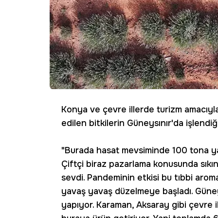
Konya ve çevre illerde turizm amacıyl
edilen bitkilerin Güneysınır'da işlendi
"Burada hasat mevsiminde 100 tona yak
Çiftçi biraz pazarlama konusunda sıkıntı
sevdi. Pandeminin etkisi bu tıbbi arom
yavaş yavaş düzelmeye başladı. Güneys
yapıyor. Karaman, Aksaray gibi çevre i