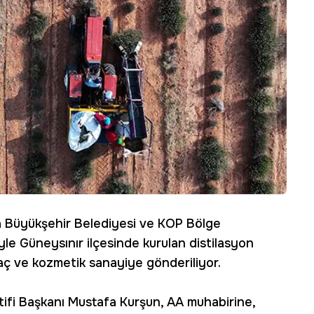
a Büyükşehir Belediyesi ve KOP Bölge
yle Güneysınır ilçesinde kurulan distilasyon
ilaç ve kozmetik sanayiye gönderiliyor.
ifi Başkanı Mustafa Kurşun, AA muhabirine,