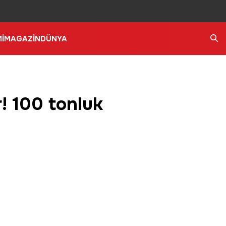
İ
MAGAZİN
DÜNYA
Ara
! 100 tonluk