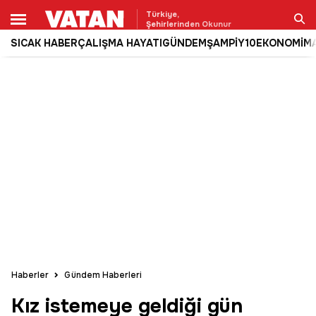
Türkiye,
Şehirlerinden Okunur
SICAK HABER
ÇALIŞMA HAYATI
GÜNDEM
ŞAMPİY10
EKONOMİ
M
Ara
Haberler
Gündem Haberleri
Kız istemeye geldiği gün