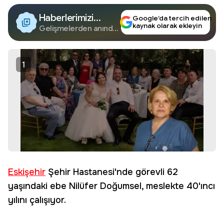
Haberlerimizi
Google’da tercih edilen
kaynak olarak ekleyin
Google'da Takip
Gelişmelerden anında
haberdar olun.
Edin
1
Eskişehir
Şehir Hastanesi'nde görevli 62
yaşındaki ebe Nilüfer Doğumsel, meslekte 40'ıncı
yılını çalışıyor.