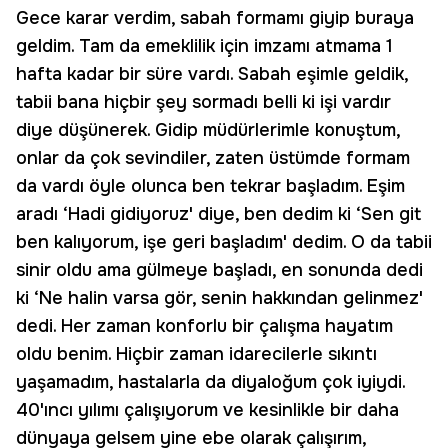
Gece karar verdim, sabah formamı giyip buraya
geldim. Tam da emeklilik için imzamı atmama 1
hafta kadar bir süre vardı. Sabah eşimle geldik,
tabii bana hiçbir şey sormadı belli ki işi vardır
diye düşünerek. Gidip müdürlerimle konuştum,
onlar da çok sevindiler, zaten üstümde formam
da vardı öyle olunca ben tekrar başladım. Eşim
aradı ‘Hadi gidiyoruz' diye, ben dedim ki ‘Sen git
ben kalıyorum, işe geri başladım' dedim. O da tabii
sinir oldu ama gülmeye başladı, en sonunda dedi
ki ‘Ne halin varsa gör, senin hakkından gelinmez'
dedi. Her zaman konforlu bir çalışma hayatım
oldu benim. Hiçbir zaman idarecilerle sıkıntı
yaşamadım, hastalarla da diyaloğum çok iyiydi.
40'ıncı yılımı çalışıyorum ve kesinlikle bir daha
dünyaya gelsem yine ebe olarak çalışırım,