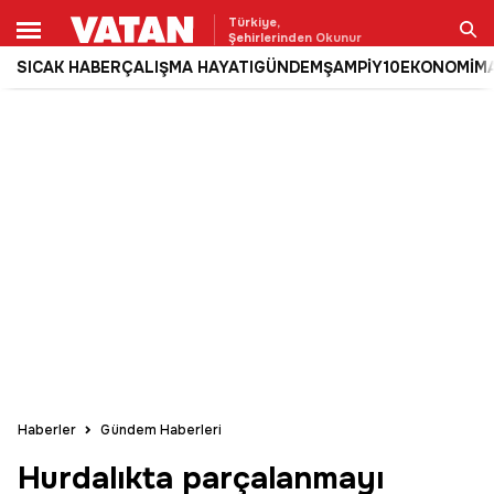
Türkiye,
Şehirlerinden Okunur
SICAK HABER
ÇALIŞMA HAYATI
GÜNDEM
ŞAMPİY10
EKONOMİ
M
Ara
Haberler
Gündem Haberleri
Hurdalıkta parçalanmayı