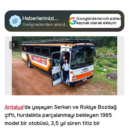
Haberlerimizi
Google’da tercih edilen
kaynak olarak ekleyin
Google'da Takip
Gelişmelerden anında
haberdar olun.
Edin
1
Antalya
'da yaşayan Serkan ve Rukiye Bozdağ
çifti, hurdalıkta parçalanmayı bekleyen 1985
model bir otobüsü, 3,5 yıl süren titiz bir