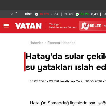
°
13.779
55.25
BİST
-0,14
|
EURO
0,43
|
U
Türkiye,
ŞE
HİRLER
Şehirlerinden Okunur
Haberler
Ekonomi Haberleri
Hatay'da sular çekil
su yatakları ıslah ed
30.05.2026 - 09:35
Güncellenme Tarihi:
30.05.2026 - 
Hatay
'ın Samandağ ilçesinde aşırı yağı