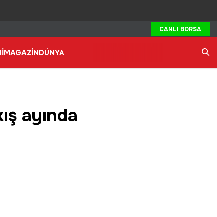
CANLI BORSA
İ
MAGAZİN
DÜNYA
Ara
kış ayında