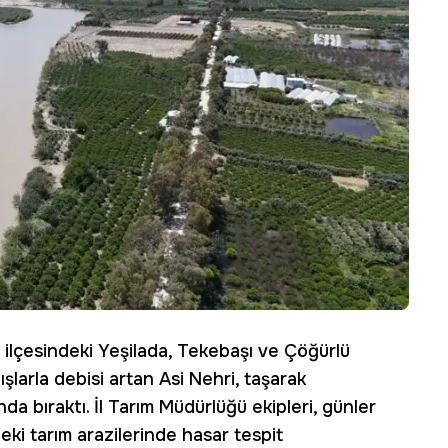
ğ ilçesindeki Yeşilada, Tekebaşı ve Çöğürlü
ğışlarla debisi artan Asi Nehri, taşarak
nda bıraktı. İl Tarım Müdürlüğü ekipleri, günler
eki tarım arazilerinde hasar tespit