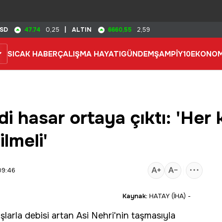
47.74
6660,55
SD
0,25
|
ALTIN
2,59
SICAK HABER
ÇALIŞMA HAYATI
GÜNDEM
ŞAMPİY10
EKONOM
di hasar ortaya çıktı: 'Her 
ilmeli'
09:46
Kaynak:
HATAY (İHA) -
şlarla debisi artan Asi Nehri'nin taşmasıyla