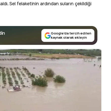
aldı.
Sel
felaketinin ardından suların çekildiği
din
Google’da tercih edilen
kaynak olarak ekleyin