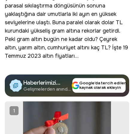
parasal sıkılaştırma döngüsünün sonuna
yaklaştığına dair umutlarla iki ayın en yüksek
seviyelerine ulaştı. Buna paralel olarak dolar TL
kurundaki yükseliş gram altına rekorlar getirdi.
Peki gram altın bugün ne kadar oldu?
Çeyrek
altın
, yarım altın,
cumhuriyet altını
kaç TL? İşte 19
Temmuz 2023 altın fiyatları…
Haberlerimizi
Google’da tercih edilen
kaynak olarak ekleyin
Google'da Takip
Gelişmelerden anında
haberdar olun.
Edin
1