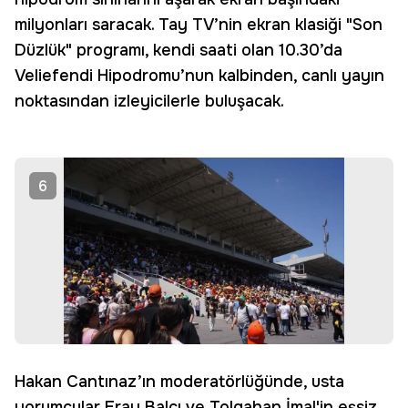
milyonları saracak. Tay TV’nin ekran klasiği "Son
Düzlük" programı, kendi saati olan 10.30’da
Veliefendi Hipodromu’nun kalbinden, canlı yayın
noktasından izleyicilerle buluşacak.
6
Hakan Cantınaz’ın moderatörlüğünde, usta
yorumcular Eray Balcı ve Tolgahan İmal'in eşsiz