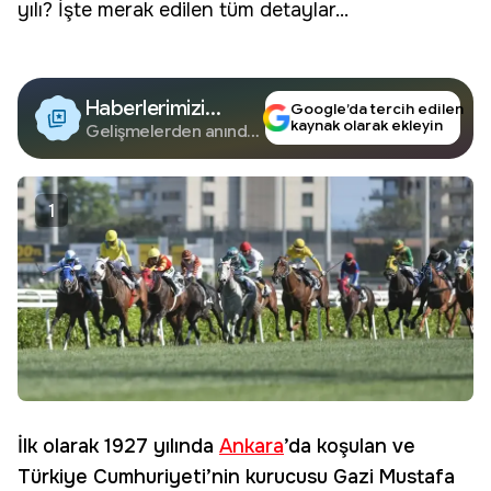
yılı? İşte merak edilen tüm detaylar...
Haberlerimizi
Google’da tercih edilen
kaynak olarak ekleyin
Google'da Takip
Gelişmelerden anında
haberdar olun.
Edin
1
İlk olarak 1927 yılında
Ankara
’da koşulan ve
Türkiye Cumhuriyeti’nin kurucusu Gazi Mustafa