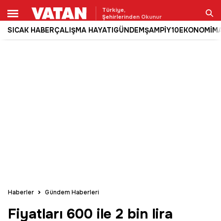
Türkiye,
Şehirlerinden Okunur
SICAK HABER
ÇALIŞMA HAYATI
GÜNDEM
ŞAMPİY10
EKONOMİ
M
Ara
Haberler
Gündem Haberleri
Fiyatları 600 ile 2 bin lira