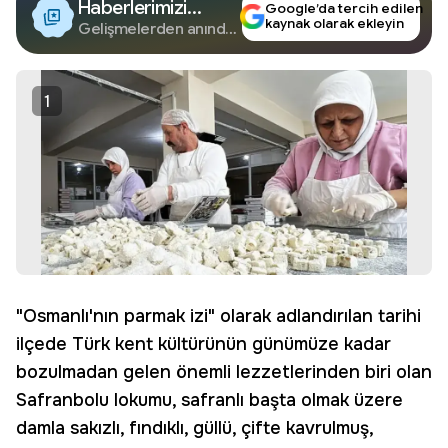
Haberlerimizi
Google’da tercih edilen
kaynak olarak ekleyin
Google'da Takip
Gelişmelerden anında
haberdar olun.
Edin
1
"Osmanlı'nın parmak izi" olarak adlandırılan tarihi
ilçede Türk kent kültürünün günümüze kadar
bozulmadan gelen önemli lezzetlerinden biri olan
Safranbolu lokumu, safranlı başta olmak üzere
damla sakızlı, fındıklı, güllü, çifte kavrulmuş,