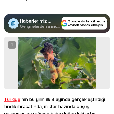
Haberlerimizi
Google’da tercih edilen
kaynak olarak ekleyin
Google'da Takip
Gelişmelerden anında
haberdar olun.
Edin
1
Türkiye
'nin bu yılın ilk 4 ayında gerçekleştirdiği
fındık ihracatında, miktar bazında düşüş
yaşanmasına rağmen birim değerdeki artış