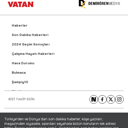
Haberler
Son Dakika Haberleri
2024 Seçim Sonuçları
Çalışma Hayatı Haberleri
Hava Durumu
Bulmaca
Şampiy10
Fikstür
BİZİ TAKİP EDİN
Puan Durumu
Gündem Haberleri
Türkiye'den ve Dünya’dan son dakika haberler, köşe yazıları,
Yaşam Haberleri
magazinden siyasete, spordan seyahate bütün konuların tek adresi