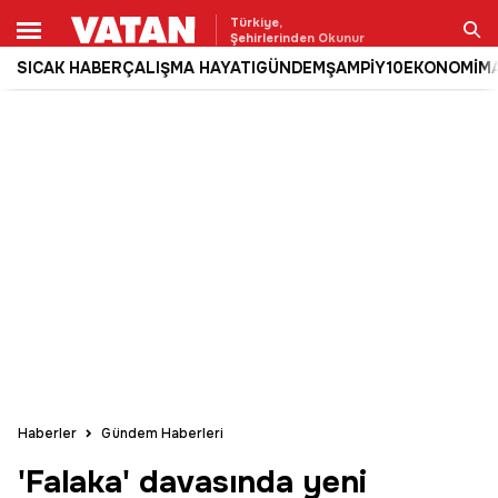
Türkiye,
Şehirlerinden Okunur
SICAK HABER
ÇALIŞMA HAYATI
GÜNDEM
ŞAMPİY10
EKONOMİ
M
Ara
Haberler
Gündem Haberleri
'Falaka' davasında yeni