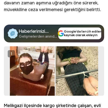
davanın zaman aşımına uğradığını öne sürerek,
müvekkiline ceza verilmemesi gerektiğini belirtti.
Haberlerimizi
Google’da tercih edilen
kaynak olarak ekleyin
Google'da Takip
Gelişmelerden anında
haberdar olun.
Edin
1
Melikgazi ilçesinde kargo şirketinde çalışan, evli