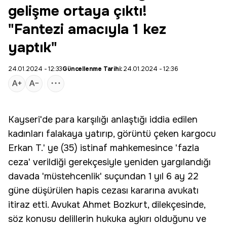
gelişme ortaya çıktı!
"Fantezi amacıyla 1 kez
yaptık"
24.01.2024 - 12:33
Güncellenme Tarihi:
24.01.2024 - 12:36
Kayseri'de para karşılığı anlaştığı iddia edilen
kadınları falakaya yatırıp, görüntü çeken kargocu
Erkan T.' ye (35) istinaf mahkemesince 'fazla
ceza
' verildiği gerekçesiyle yeniden yargılandığı
davada 'müstehcenlik' suçundan 1 yıl 6 ay 22
güne düşürülen hapis cezası kararına avukatı
itiraz etti. Avukat Ahmet Bozkurt, dilekçesinde,
söz konusu delillerin hukuka aykırı olduğunu ve