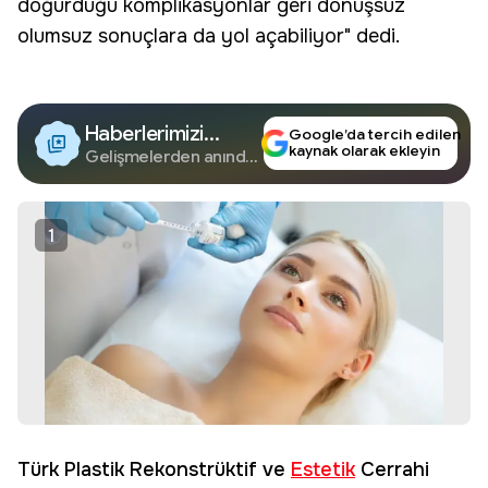
doğurduğu komplikasyonlar geri dönüşsüz
olumsuz sonuçlara da yol açabiliyor" dedi.
Haberlerimizi
Google’da tercih edilen
kaynak olarak ekleyin
Google'da Takip
Gelişmelerden anında
haberdar olun.
Edin
1
Türk Plastik Rekonstrüktif ve
Estetik
Cerrahi