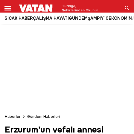
Türkiye,
Şehirlerinden Okunur
SICAK HABER
ÇALIŞMA HAYATI
GÜNDEM
ŞAMPİY10
EKONOMİ
M
Ara
Haberler
Gündem Haberleri
Erzurum'un vefalı annesi