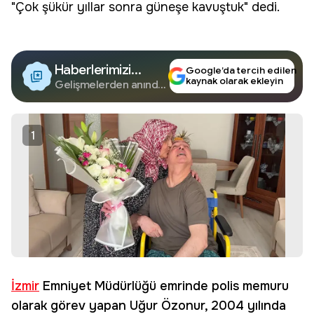
"Çok şükür yıllar sonra güneşe kavuştuk" dedi.
Haberlerimizi
Google’da tercih edilen
kaynak olarak ekleyin
Google'da Takip
Gelişmelerden anında
haberdar olun.
Edin
1
İzmir
Emniyet Müdürlüğü emrinde polis memuru
olarak görev yapan Uğur Özonur, 2004 yılında