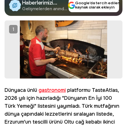
Haberlerimizi
Google’da tercih edilen
kaynak olarak ekleyin
Google'da Takip
Gelişmelerden anında
haberdar olun.
Edin
1
Dünyaca ünlü
gastronomi
platformu TasteAtlas,
2026 yılı için hazırladığı "Dünyanın En İyi 100
Türk Yemeği" listesini yayımladı. Türk mutfağının
dünya çapındaki lezzetlerini sıralayan listede,
Erzurum'un tescilli ürünü Oltu cağ kebabı ikinci