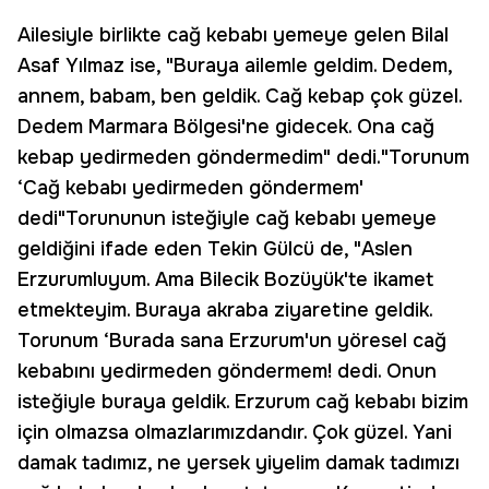
Ailesiyle birlikte cağ kebabı yemeye gelen Bilal
Asaf Yılmaz ise, "Buraya ailemle geldim. Dedem,
annem, babam, ben geldik. Cağ kebap çok güzel.
Dedem Marmara Bölgesi'ne gidecek. Ona cağ
kebap yedirmeden göndermedim" dedi."Torunum
‘Cağ kebabı yedirmeden göndermem'
dedi"Torununun isteğiyle cağ kebabı yemeye
geldiğini ifade eden Tekin Gülcü de, "Aslen
Erzurumluyum. Ama Bilecik Bozüyük'te ikamet
etmekteyim. Buraya akraba ziyaretine geldik.
Torunum ‘Burada sana Erzurum'un yöresel cağ
kebabını yedirmeden göndermem! dedi. Onun
isteğiyle buraya geldik. Erzurum cağ kebabı bizim
için olmazsa olmazlarımızdandır. Çok güzel. Yani
damak tadımız, ne yersek yiyelim damak tadımızı