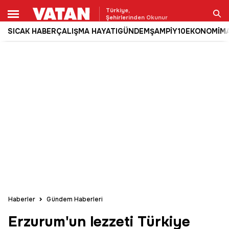
Türkiye,
Şehirlerinden Okunur
SICAK HABER
ÇALIŞMA HAYATI
GÜNDEM
ŞAMPİY10
EKONOMİ
M
Ara
Haberler
Gündem Haberleri
Erzurum'un lezzeti Türkiye